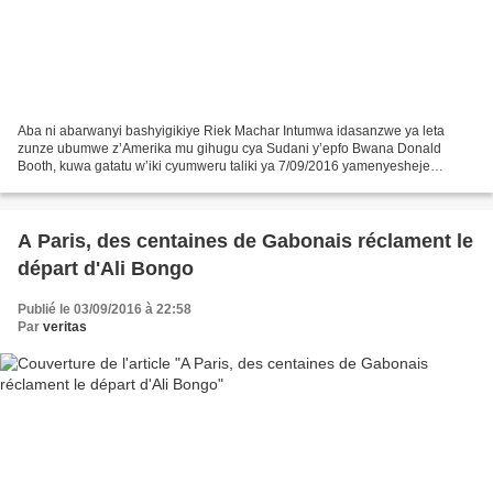
Aba ni abarwanyi bashyigikiye Riek Machar Intumwa idasanzwe ya leta
zunze ubumwe z’Amerika mu gihugu cya Sudani y’epfo Bwana Donald
Booth, kuwa gatatu w’iki cyumweru taliki ya 7/09/2016 yamenyesheje
urwego rw’abadepite b’Amerika ko adashyigikiye ko Riek...
A Paris, des centaines de Gabonais réclament le
départ d'Ali Bongo
Publié le 03/09/2016 à 22:58
Par
veritas