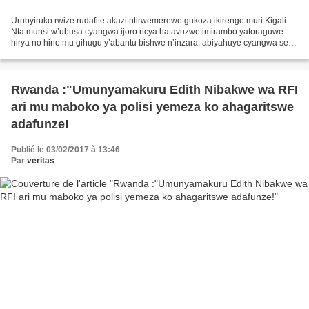
Urubyiruko rwize rudafite akazi ntirwemerewe gukoza ikirenge muri Kigali
Nta munsi w’ubusa cyangwa ijoro ricya hatavuzwe imirambo yatoraguwe
hirya no hino mu gihugu y’abantu bishwe n’inzara, abiyahuye cyangwa se
abishwe n’abajura baba bagiye kubambura...
Rwanda :"Umunyamakuru Edith Nibakwe wa RFI
ari mu maboko ya polisi yemeza ko ahagaritswe
adafunze!
Publié le 03/02/2017 à 13:46
Par
veritas