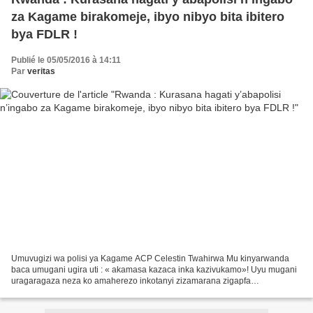
za Kagame birakomeje, ibyo nibyo bita ibitero
bya FDLR !
Publié le 05/05/2016 à 14:11
Par
veritas
Umuvugizi wa polisi ya Kagame ACP Celestin Twahirwa Mu kinyarwanda
baca umugani ugira uti : « akamasa kazaca inka kazivukamo»! Uyu mugani
uragaragaza neza ko amaherezo inkotanyi zizamarana zigapfa
nk’udushwiriri kubera kugira ubuyobozi bubi bw’agatsiko...