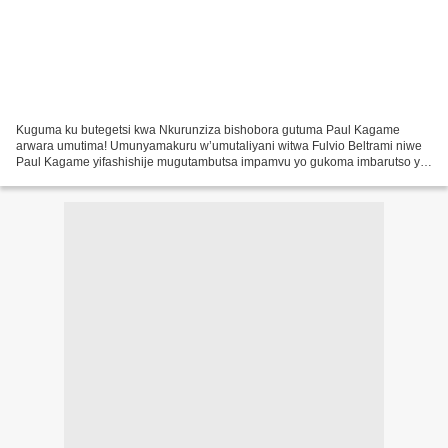
Kuguma ku butegetsi kwa Nkurunziza bishobora gutuma Paul Kagame
arwara umutima! Umunyamakuru w’umutaliyani witwa Fulvio Beltrami niwe
Paul Kagame yifashishije mugutambutsa impamvu yo gukoma imbarutso yo
kugaba igitero cya gisilikare ku gihugu cy’u Burundi....