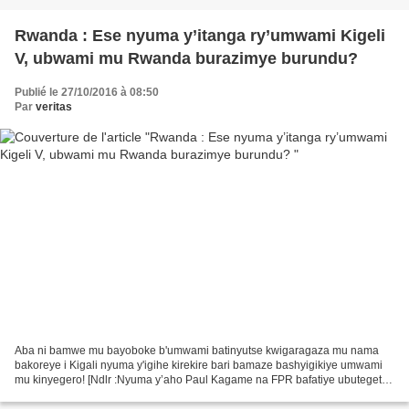
Rwanda : Ese nyuma y’itanga ry’umwami Kigeli
V, ubwami mu Rwanda burazimye burundu?
Publié le 27/10/2016 à 08:50
Par
veritas
Aba ni bamwe mu bayoboke b'umwami batinyutse kwigaragaza mu nama
bakoreye i Kigali nyuma y'igihe kirekire bari bamaze bashyigikiye umwami
mu kinyegero! [Ndlr :Nyuma y’aho Paul Kagame na FPR bafatiye ubutegetsi
mu Rwanda bakoresheje imbaraga za gisilikare...