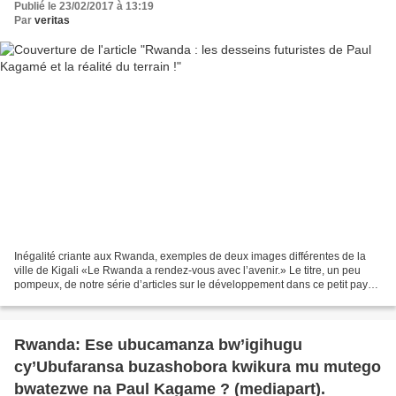
Publié le 23/02/2017 à 13:19
Par
veritas
Inégalité criante aux Rwanda, exemples de deux images différentes de la
ville de Kigali «Le Rwanda a rendez-vous avec l’avenir.» Le titre, un peu
pompeux, de notre série d’articles sur le développement dans ce petit pays
témoigne d’une volonté de montrer...
Rwanda: Ese ubucamanza bw’igihugu
cy’Ubufaransa buzashobora kwikura mu mutego
bwatezwe na Paul Kagame ? (mediapart).