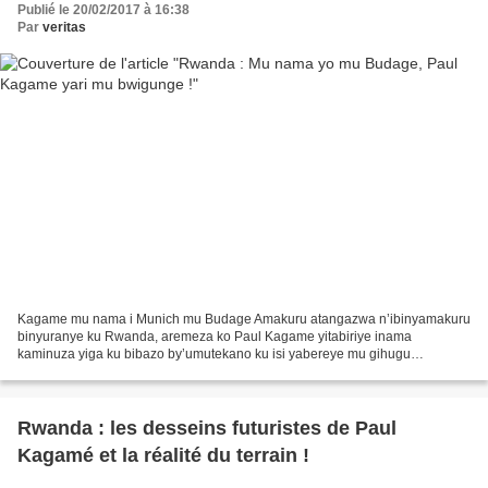
Publié le 20/02/2017 à 16:38
Par
veritas
Kagame mu nama i Munich mu Budage Amakuru atangazwa n’ibinyamakuru
binyuranye ku Rwanda, aremeza ko Paul Kagame yitabiriye inama
kaminuza yiga ku bibazo by’umutekano ku isi yabereye mu gihugu
cy’Ubudage. Iyo nama ikaba yarateraniye mu mujyi wa Munich...
Rwanda : les desseins futuristes de Paul
Kagamé et la réalité du terrain !