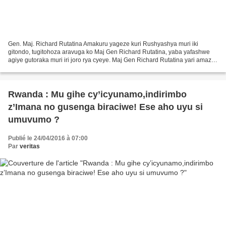
Gen. Maj. Richard Rutatina Amakuru yageze kuri Rushyashya muri iki
gitondo, tugitohoza aravuga ko Maj Gen Richard Rutatina, yaba yafashwe
agiye gutoraka muri iri joro rya cyeye. Maj Gen Richard Rutatina yari amaze
igihe afungiye iwe kuva mu kwezi kwa...
Rwanda : Mu gihe cy’icyunamo,indirimbo
z’Imana no gusenga biraciwe! Ese aho uyu si
umuvumo ?
Publié le 24/04/2016 à 07:00
Par
veritas