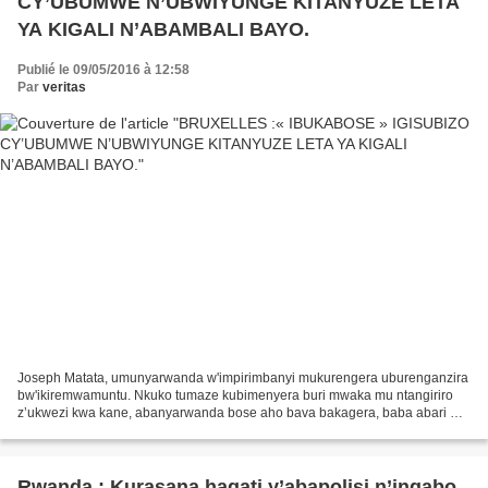
CY’UBUMWE N’UBWIYUNGE KITANYUZE LETA
YA KIGALI N’ABAMBALI BAYO.
Publié le 09/05/2016 à 12:58
Par
veritas
Joseph Matata, umunyarwanda w'impirimbanyi mukurengera uburenganzira
bw'ikiremwamuntu. Nkuko tumaze kubimenyera buri mwaka mu ntangiriro
z’ukwezi kwa kane, abanyarwanda bose aho bava bakagera, baba abari mu
gihugu cyangwa hanze yacyo, aba ari igihe cyo...
Rwanda : Kurasana hagati y’abapolisi n’ingabo