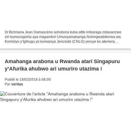
Dr.Bizimana Jean Damascène ashobora kuba afite imbaraga zidasanzwe
ziri kumuvugisha aya magambo! Umunyamabanga Nshingwabikorwa wa
Komisiyo y’Igihugu yo kurwanya Jenoside (CNLG) yeruye ko atemera
indirimbo ziririmbwa n’amakorari mu gihe cyo kwibuka .Dr....
Amahanga arabona u Rwanda atari Singapuru
y’Afurika ahubwo ari umuriro utazima !
Publié le 18/03/2016 à 08:00
Par
veritas