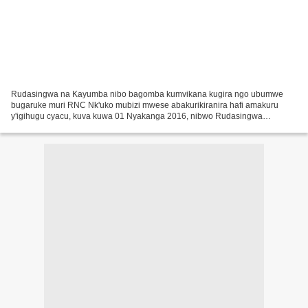
Rudasingwa na Kayumba nibo bagomba kumvikana kugira ngo ubumwe
bugaruke muri RNC Nk'uko mubizi mwese abakurikiranira hafi amakuru
y'igihugu cyacu, kuva kuwa 01 Nyakanga 2016, nibwo Rudasingwa
Théogène wahoze ari umuhuzabikorwa wa RNC yagejeje ku
banyarwanda...