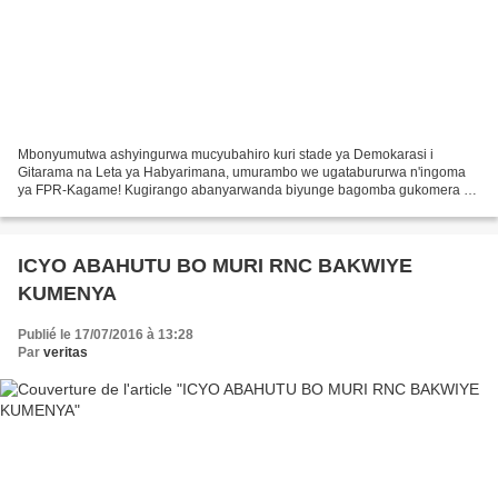
Mbonyumutwa ashyingurwa mucyubahiro kuri stade ya Demokarasi i
Gitarama na Leta ya Habyarimana, umurambo we ugatabururwa n'ingoma
ya FPR-Kagame! Kugirango abanyarwanda biyunge bagomba gukomera ku
muco nyarwanda kandi no gukomeza kuvugisha ukuri ku mateka...
ICYO ABAHUTU BO MURI RNC BAKWIYE
KUMENYA
Publié le 17/07/2016 à 13:28
Par
veritas