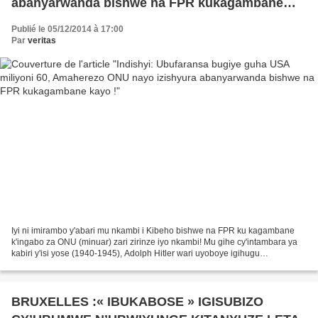
abanyarwanda bishwe na FPR kukagambane
kayo !
Publié le 05/12/2014 à 17:00
Par
veritas
Iyi ni imirambo y'abari mu nkambi i Kibeho bishwe na FPR ku kagambane
k'ingabo za ONU (minuar) zari zirinze iyo nkambi! Mu gihe cy'intambara ya
kabiri y'isi yose (1940-1945), Adolph Hitler wari uyoboye igihugu
cy'Ubudage yigaruriye igihugu cy'u Bufaransa,...
BRUXELLES :« IBUKABOSE » IGISUBIZO