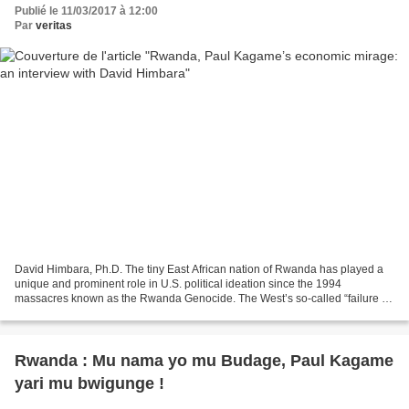
Publié le 11/03/2017 à 12:00
Par
veritas
David Himbara, Ph.D. The tiny East African nation of Rwanda has played a
unique and prominent role in U.S. political ideation since the 1994
massacres known as the Rwanda Genocide. The West’s so-called “failure to
intervene in Rwanda” – and the Holocaust...
Rwanda : Mu nama yo mu Budage, Paul Kagame
yari mu bwigunge !