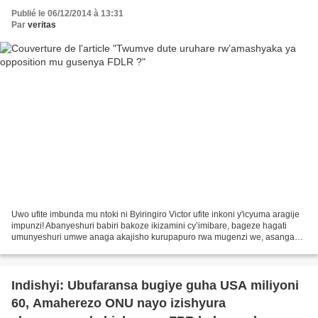
Publié le 06/12/2014 à 13:31
Par
veritas
Uwo ufite imbunda mu ntoki ni Byiringiro Victor ufite inkoni y'icyuma aragije
impunzi! Abanyeshuri babiri bakoze ikizamini cy’imibare, bageze hagati
umunyeshuri umwe anaga akajisho kurupapuro rwa mugenzi we, asanga
muri formule yakoreshaga harimo umubare...
Indishyi: Ubufaransa bugiye guha USA miliyoni
60, Amaherezo ONU nayo izishyura