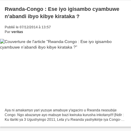
Rwanda-Congo : Ese iyo igisambo cyambuwe
n’abandi ibyo kibye kirataka ?
Publié le 07/12/2014 à 13:57
Par
veritas
Aya ni amakamyo yari yuzuye amabuye y'agaciro u Rwanda rwasubije
Congo. Ngo abazanye ayo mabuye bazi kwiruka kurusha inkotanyi!!! [Ndlr :
Ku itariki ya 3 Ugushyingo 2011, Leta y’u Rwanda yashyikirije iya Congo-
Kinshasa amabuye y’agaciro agera kuri toni...