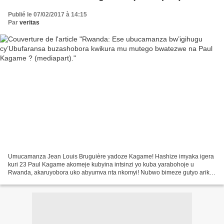
Publié le 07/02/2017 à 14:15
Par
veritas
Umucamanza Jean Louis Bruguière yadoze Kagame! Hashize imyaka igera
kuri 23 Paul Kagame akomeje kubyina intsinzi yo kuba yarabohoje u
Rwanda, akaruyobora uko abyumva nta nkomyi! Nubwo bimeze gutyo ariko,
ikirego kiri mu nkiko z’igihugu cy’Ubufaransa cyo...