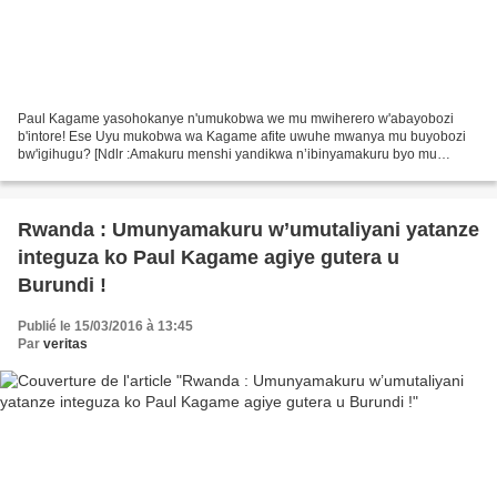
Paul Kagame yasohokanye n'umukobwa we mu mwiherero w'abayobozi
b'intore! Ese Uyu mukobwa wa Kagame afite uwuhe mwanya mu buyobozi
bw'igihugu? [Ndlr :Amakuru menshi yandikwa n’ibinyamakuru byo mu
Rwanda aravuga ko hari abaturage bari guhungira mu gihugu...
Rwanda : Umunyamakuru w’umutaliyani yatanze
integuza ko Paul Kagame agiye gutera u
Burundi !
Publié le 15/03/2016 à 13:45
Par
veritas