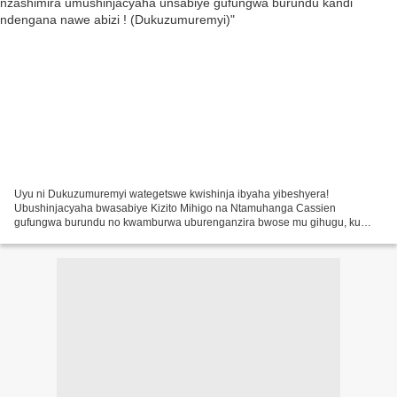
Uyu ni Dukuzumuremyi wategetswe kwishinja ibyaha yibeshyera!
Ubushinjacyaha bwasabiye Kizito Mihigo na Ntamuhanga Cassien
gufungwa burundu no kwamburwa uburenganzira bwose mu gihugu, ku
byaha bakurikiranweho by’impurirane mbonezamugambi wo
guhungabanya...