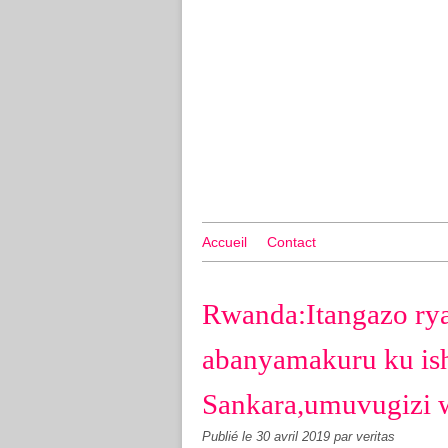
Accueil
Contact
Rwanda:Itangazo r
abanyamakuru ku ish
Sankara,umuvugizi 
Publié le
30 avril 2019
par veritas