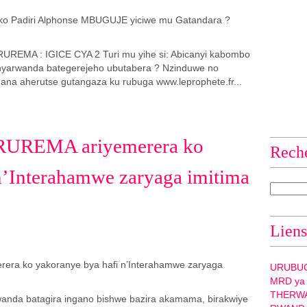
EMA : IGICE CYA 2 Turi mu yihe si: Abicanyi kabombo
nyarwanda bategerejeho ubutabera ? Nzinduwe no
ana aherutse gutangaza ku rubuga www.leprophete.fr...
ARUREMA ariyemerera ko
Rech
n’Interahamwe zaryaga imitima
Liens
URUBU
MRD ya
THERW
Rwanda batagira ingano bishwe bazira akamama, birakwiye