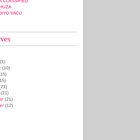
 CLASSIFIED
HUZA
DIYO YACU
ives
(1)
t
(10)
15)
15)
(21)
(21)
er
(21)
er
(12)