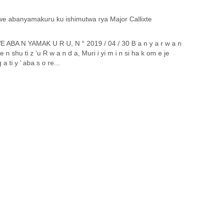
BA N YAMAK U R U, N ° 2019 / 04 / 30 B a n y a r w a n
e n shu ti z ’u R w a n d a, Muri i yi m i n si ha k om e je
 ti y ’ aba s o re...