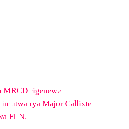
ya MRCD rigenewe
imutwa rya Major Callixte
wa FLN.