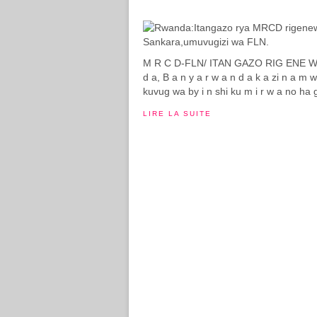
M R C D-FLN/ ITAN GAZO RIG ENE WE A
d a, B a n y a r w a n d a k a zi n a m w
kuvug wa by i n shi ku m i r w a no ha g a
LIRE LA SUITE