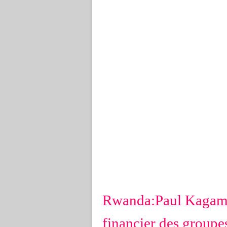
Rwanda:Paul Kagame a
financier des groupe