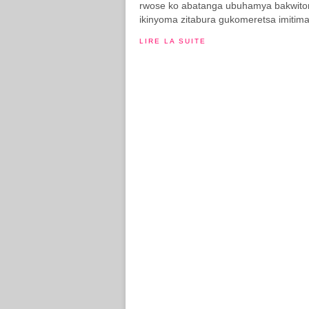
rwose ko abatanga ubuhamya bakwito
ikinyoma zitabura gukomeretsa imitim
LIRE LA SUITE