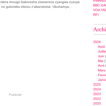
RWANDA
ndera imvugo bakoresha zisesereza cyangwa zuzuye
BBC GA
a no gutoneka inkovu z’abarokotse. Ubuhamya...
VOA YA
RFI
Arch
2026
Août
Juille
Juin
(
Mai
(
Avril
Mars
Févri
Janvi
2025
2024
2023
Publicité
2022
2020