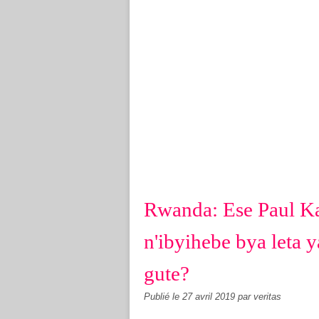
Rwanda: Ese Paul K
n'ibyihebe bya leta
gute?
Publié le
27 avril 2019
par veritas