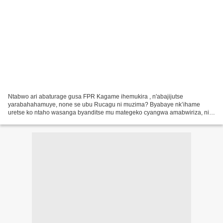
Ntabwo ari abaturage gusa FPR Kagame ihemukira , n'abajijutse
yarabahahamuye, none se ubu Rucagu ni muzima? Byabaye nk’ihame
uretse ko ntaho wasanga byanditse mu mategeko cyangwa amabwiriza, ni
ubwiru gusa! Kugirango ube ufite igikorwa icyo aricyo cyose...