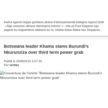
Kwiha agaciro bigiye guhitana abana b'abanyarwanda batagira ingano! [ndlr
: «Ngo umusore utihaze ntarongora inkumi ! » ; leta ya Paul Kagame ngo
yageze ku majyambere atabaho ku isi, ndetse ikaba ifatwa nka Singapulu
y’Afurika, ibyo bikaba byarahindutse...
Botswana leader Khama slams Burundi’s
Nkurunziza over third term power grab
Publié le 26/08/2015 à 07:30
Par
veritas