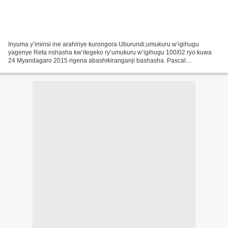
Inyuma y’iminsi ine arahiriye kurongora Uburundi,umukuru w’igihugu
yagenye Reta nshasha kw’itegeko ry’umukuru w’igihugu 100/02 ryo kuwa
24 Myandagaro 2015 rigena abashikiranganji bashasha. Pascal
Barandagiye yahora arongoye ubushikiranganji bw’ubutungane...