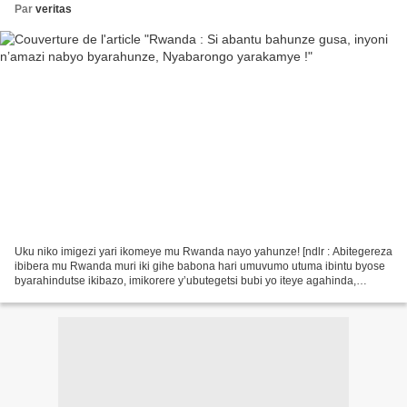
Par
veritas
Uku niko imigezi yari ikomeye mu Rwanda nayo yahunze! [ndlr : Abitegereza
ibibera mu Rwanda muri iki gihe babona hari umuvumo utuma ibintu byose
byarahindutse ikibazo, imikorere y’ubutegetsi bubi yo iteye agahinda,
abaturage bishwe n’agahinda, ababyeyi...