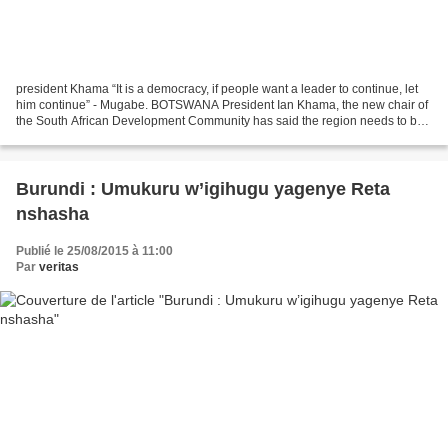
president Khama “It is a democracy, if people want a leader to continue, let
him continue” - Mugabe. BOTSWANA President Ian Khama, the new chair of
the South African Development Community has said the region needs to be
a beacon for democracy for Africa,...
Burundi : Umukuru w’igihugu yagenye Reta
nshasha
Publié le 25/08/2015 à 11:00
Par
veritas