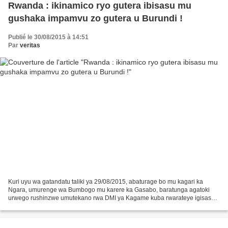
Rwanda : ikinamico ryo gutera ibisasu mu
gushaka impamvu zo gutera u Burundi !
Publié le 30/08/2015 à 14:51
Par
veritas
Kuri uyu wa gatandatu taliki ya 29/08/2015, abaturage bo mu kagari ka
Ngara, umurenge wa Bumbogo mu karere ka Gasabo, baratunga agatoki
urwego rushinzwe umutekano rwa DMI ya Kagame kuba rwarateye igisasu
cyo mu bwoko bwa grenade mubaturage kigahitana...