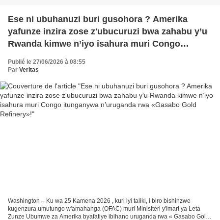
Ese ni ubuhanuzi buri gusohora ? Amerika
yafunze inzira zose z'ubucuruzi bwa zahabu y’u
Rwanda kimwe n’iyo isahura muri Congo
itunganywa n’uruganda rwa «Gasabo Gold
Publié le 27/06/2026 à 08:55
Refinery»!
Par
Veritas
Washington – Ku wa 25 Kamena 2026 , kuri iyi taliki, i biro bishinzwe
kugenzura umutungo w'amahanga (OFAC) muri Minisiteri y'Imari ya Leta
Zunze Ubumwe za Amerika byafatiye ibihano uruganda rwa « Gasabo Gold