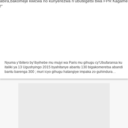
Nyuma y’ibitero by’ibyihebe mu mujyi wa Paris mu gihugu cy’Ubufaransa ku
italiki ya 13 Ugushyingo 2015 byahitanye abantu 130 bigakomeretsa abandi
bantu barenga 300 ; muri icyo gihugu hatangiye impaka zo guhindura
itegeko nshinga kugirango hinjizwemo ingingo...