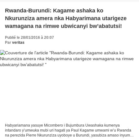
Rwanda-Burundi: Kagame ashaka ko
Nkurunziza amera nka Habyarimana utarigeze
wamagana na rimwe ubwicanyi bw’abatutsi!
Publié le 28/01/2016 à 20:07
Par
veritas
Habyariamana yasuye Micombero i Bujumbura Uwashaka kumenya
intandaro y’umwuka mubi uri hagati ya Paul Kagame umwami w’u Rwanda
na perezida Pierre Nkurunziza uyoboye u Burundi, yasubiza amaso inyuma