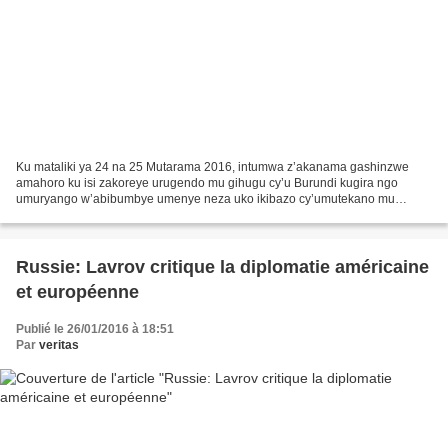
Ku mataliki ya 24 na 25 Mutarama 2016, intumwa z’akanama gashinzwe
amahoro ku isi zakoreye urugendo mu gihugu cy’u Burundi kugira ngo
umuryango w’abibumbye umenye neza uko ikibazo cy’umutekano mu
Burundi kifashe. Ku italiki ya 26 Mutarama 2016, izo ntumwa...
Russie: Lavrov critique la diplomatie américaine
et européenne
Publié le 26/01/2016 à 18:51
Par
veritas