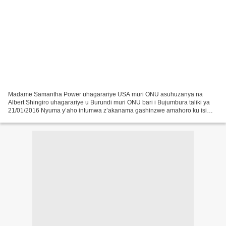
Madame Samantha Power uhagarariye USA muri ONU asuhuzanya na
Albert Shingiro uhagarariye u Burundi muri ONU bari i Bujumbura taliki ya
21/01/2016 Nyuma y’aho intumwa z’akanama gashinzwe amahoro ku isi
zirangirije uruzinduko rwazo mu Burundi kuwa kane...