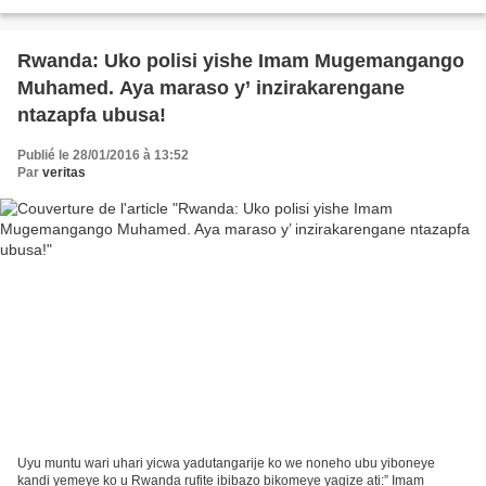
gato akareba amateka yaranze abayobozi b’ibi bihugu...
Rwanda: Uko polisi yishe Imam Mugemangango
Muhamed. Aya maraso y’ inzirakarengane
ntazapfa ubusa!
Publié le 28/01/2016 à 13:52
Par
veritas
Uyu muntu wari uhari yicwa yadutangarije ko we noneho ubu yiboneye
kandi yemeye ko u Rwanda rufite ibibazo bikomeye yagize ati:” Imam