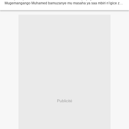
Mugemangango Muhamed bamuzanye mu masaha ya saa mbiri n’igice za
n’injoro, bava mu muhanda uva i Kanombe werekeza i Remera...
Publicité