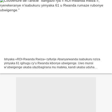
Ishyaka «RDI-Rwanda Rwiza» ryifurije Abanyarwanda isabukuru nziza
yimyaka 61 igihugu cy’u Rwanda kibonye ubwigenge. Uwo munsi
w’ubwigenge ukaba utazibagirana mu mateka, kandi ukaba uduha
n’umwanya wo gutekereza ku bihe byahise by’igihugu cyacu, kwishimira...