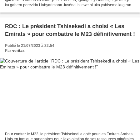
ku gahera perezida Habyarimana Juvénal bitewe ni uko yahisemo kugirana
umubano wihariye n’Ubufaransa, akirengagiza...
RDC : Le président Tshisekedi a choisi « Les
Emirats » pour combattre le M23 définitivement !
Publié le 21/07/2023 à 22:54
Par
veritas
Pour contrer le M23, le président Tshisekedi a opté pour les Émirats Arabes
Unis en tant que partenaires pour l'exploitation de ses ressources minérales.