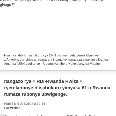
Nyuma y’aho ikinyamakuru cya CNN cyo muri Leta Zunze Ubumwe
z’Amerika, gishyiriye ahagaragara inyandiko igaragaza amakuru y’ibanga
Amerika (USA) yagiranye n’Uburusiya mbere y’uko perezida Vladimir
Poutine afata icyemezo cyo kugaba igitero kuri Ukraine...
Itangazo rya « RDI-Rwanda Rwiza »,
ryerekeranye n’isabukuru yimyaka 61 u Rwanda
rumaze rubonye ubwigenge.
Publié le 01/07/2023 à 19:44
Par
veritas