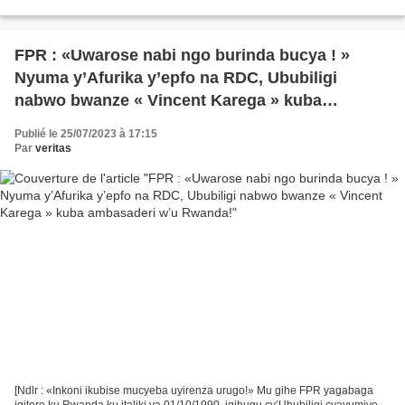
capitale pour le Rwanda en raison de ses institutions...
FPR : «Uwarose nabi ngo burinda bucya ! »
Nyuma y’Afurika y’epfo na RDC, Ububiligi
nabwo bwanze « Vincent Karega » kuba
ambasaderi w’u Rwanda!
Publié le 25/07/2023 à 17:15
Par
veritas
[Ndlr : «Inkoni ikubise mucyeba uyirenza urugo!» Mu gihe FPR yagabaga
igitero ku Rwanda ku italiki ya 01/10/1990, igihugu cy’Ububiligi cyavumiye