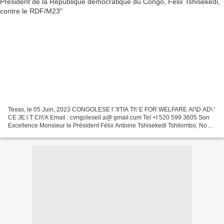
Texas, le 05 Juin, 2023 CONGOLESE l'.'llTIA Tl\' E FOR WELFARE Al'\D AD\ '
CE JE:\ T Cl\\'A Email : cvngoleseil a@ gmail.cum Tel +I 520 599 3605 Son
Excellence Monsieur le Président Félix Antoine Tshisekedi Tshilombo, Nous,
Tutsi congolais ressortissants...