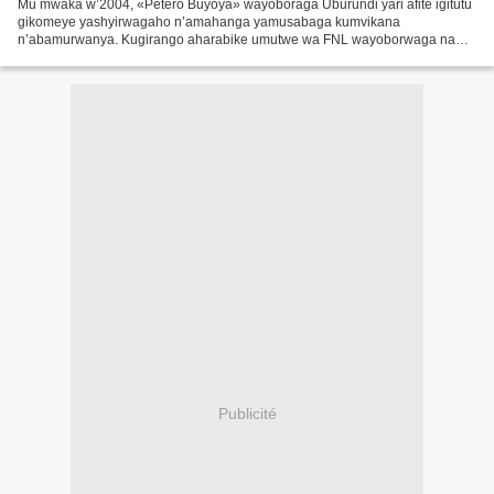
Mu mwaka w’2004, «Petero Buyoya» wayoboraga Uburundi yari afite igitutu
gikomeye yashyirwagaho n’amahanga yamusabaga kumvikana
n’abamurwanya. Kugirango aharabike umutwe wa FNL wayoborwaga na
«Agato Rwasa», Buyoya yakoze ubwicanyi bw’impunzi z’Abanyamulenge...
Publicité