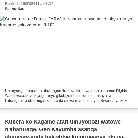
Publié le 26/01/2011 à 08:17
Par
veritas
Umuryango uharanira uburenganzira bwa kiremwa muntu Human Rights
Watch wasohoye icyegeranyo gikubiyemo tumwe mu dushya two
kubangamira uburenganzira bw'ikiremwa muntu leta y’ u Rwanda ya koze
mu mwaka w' 2010. HRW Ivuga ko n’ubwo u Rwanda rugaragara nkaho...
Kubera ko Kagame atari umuyobozi watowe
n'abaturage, Gen Kayumba asanga
abanyarwanda bakwiriye kumurwanya bivuye