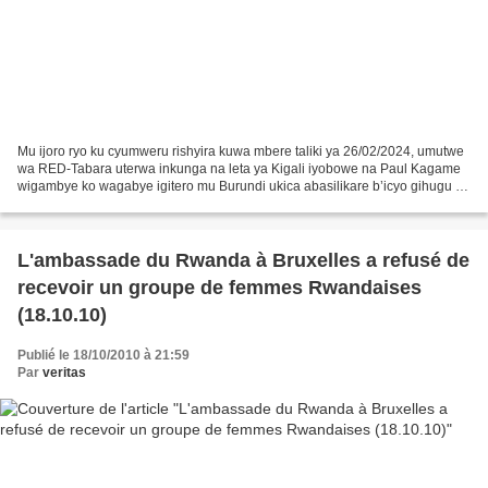
Mu ijoro ryo ku cyumweru rishyira kuwa mbere taliki ya 26/02/2024, umutwe
wa RED-Tabara uterwa inkunga na leta ya Kigali iyobowe na Paul Kagame
wigambye ko wagabye igitero mu Burundi ukica abasilikare b’icyo gihugu 6,
naho leta y’u Burundi ikaba ivuga...
L'ambassade du Rwanda à Bruxelles a refusé de
recevoir un groupe de femmes Rwandaises
(18.10.10)
Publié le 18/10/2010 à 21:59
Par
veritas