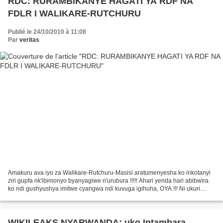
RDC: RURAMBIKANYE HAGATI YA RDF NA
FDLR I WALIKARE-RUTCHURU
Publié le 24/10/2010 à 11:08
Par
veritas
Amakuru ava iyo za Walikare-Rutchuru-Masisi aratumenyesha ko inkotanyi
ziri gupfa nk'ibimonyo byanyagiwe n'urubura !!!!! Ahari yenda hari abibwira
ko ndi gushyushya imitwe cyangwa ndi kuvuga igihuha, OYA !!! Ni ukuri
kw'impamo inkotanyi zomotse ari nyinshi...
WIKILEAKS NYARWANDA: uko Intambara