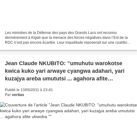
Les ministres de la Défense des pays des Grands Lacs ont reconnu
dernièrement à Kigali que la menace des forces négatives dans l’Est de la
RDC n’est pas encore écartée. Leur inquiétude reposerait sur une coalition
que les groupes armés opérant au Congo...
Jean Claude NKUBITO: "umuhutu warokotse
kwica kuko yari arwaye cyangwa adahari, yari
kuzajya areba umututsi ... agahora afite
ubwoba."
Publié le 13/05/2011 à 23:41
Par
veritas