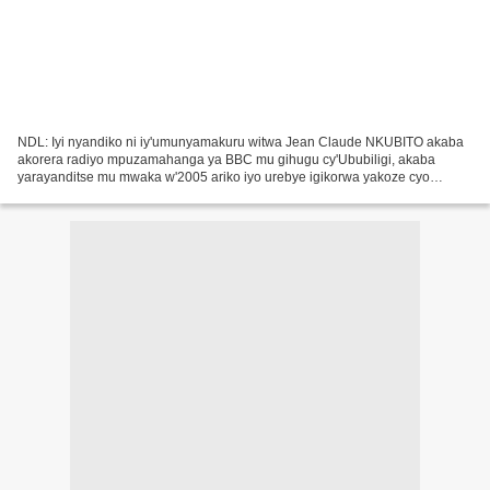
NDL: Iyi nyandiko ni iy'umunyamakuru witwa Jean Claude NKUBITO akaba
akorera radiyo mpuzamahanga ya BBC mu gihugu cy'Ububiligi, akaba
yarayanditse mu mwaka w'2005 ariko iyo urebye igikorwa yakoze cyo
gufatisha bamwe mu bahutu batuye mu Bubiligi bagiye...