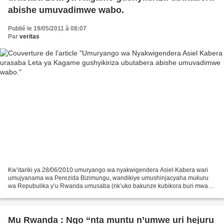
abishe umuvadimwe wabo.
Publié le 19/05/2011 à 08:07
Par
veritas
Kw’itariki ya 28/06/2010 umuryango wa nyakwigendera Asiel Kabera wari
umujyanama wa Perezida Bizimungu, wandikiye umushinjacyaha mukuru
wa Repubulika y’u Rwanda umusaba (nk’uko bakunze kubikora buri mwaka
) gufata vuba kandi bagashyikiriza ubutabera uwishe...
Mu Rwanda : Ngo “nta muntu n’umwe uri hejuru