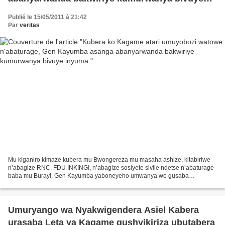
inyuma.
Publié le 15/05/2011 à 21:42
Par
veritas
Mu kiganiro kimaze kubera mu Bwongereza mu masaha ashize, kitabiriwe
n’abagize RNC, FDU INKINGI, n’abagize sosiyete sivile ndetse n’abaturage
baba mu Burayi, Gen Kayumba yaboneyeho umwanya wo gusaba
abanyarwanda bose kwifatanya bakarwanya perezida Kagame...
Umuryango wa Nyakwigendera Asiel Kabera
urasaba Leta ya Kagame gushyikiriza ubutabera