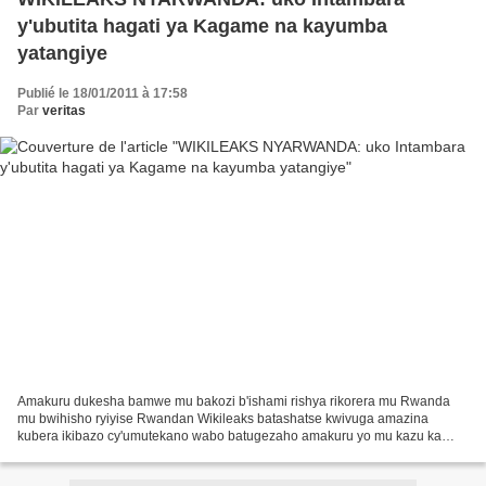
y'ubutita hagati ya Kagame na kayumba
yatangiye
Publié le 18/01/2011 à 17:58
Par
veritas
Amakuru dukesha bamwe mu bakozi b'ishami rishya rikorera mu Rwanda
mu bwihisho ryiyise Rwandan Wikileaks batashatse kwivuga amazina
kubera ikibazo cy'umutekano wabo batugezaho amakuru yo mu kazu ka
RPF indani ku buryo nkatwe tutagera ibwami tuhamenyera...