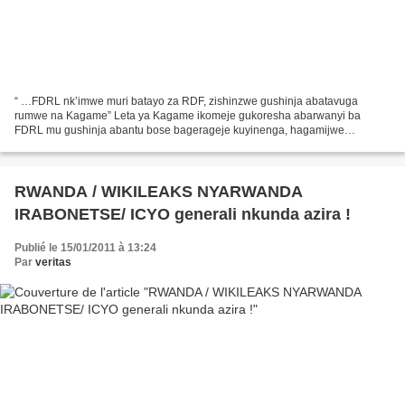
“ …FDRL nk’imwe muri batayo za RDF, zishinzwe gushinja abatavuga
rumwe na Kagame” Leta ya Kagame ikomeje gukoresha abarwanyi ba
FDRL mu gushinja abantu bose bagerageje kuyinenga, hagamijwe
kwangiza amazina yabo, hirya no hino ku isi. Hashize iminsi myinshi...
RWANDA / WIKILEAKS NYARWANDA
IRABONETSE/ ICYO generali nkunda azira !
Publié le 15/01/2011 à 13:24
Par
veritas