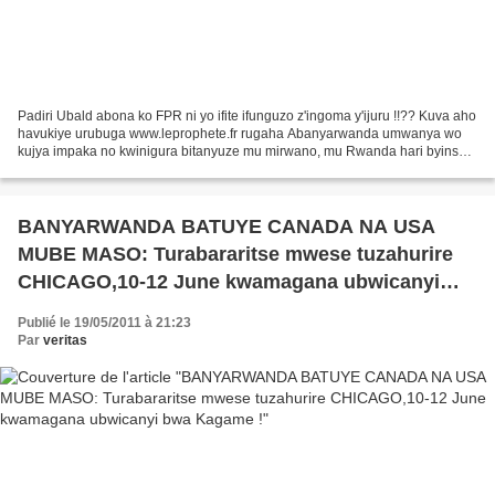
Padiri Ubald abona ko FPR ni yo ifite ifunguzo z'ingoma y'ijuru !!?? Kuva aho
havukiye urubuga www.leprophete.fr rugaha Abanyarwanda umwanya wo
kujya impaka no kwinigura bitanyuze mu mirwano, mu Rwanda hari byinshi
byahindutse, bigaragaza ko guha abantu...
BANYARWANDA BATUYE CANADA NA USA
MUBE MASO: Turabararitse mwese tuzahurire
CHICAGO,10-12 June kwamagana ubwicanyi
bwa Kagame !
Publié le 19/05/2011 à 21:23
Par
veritas