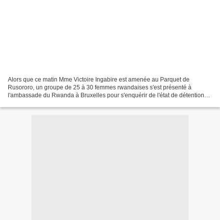
Alors que ce matin Mme Victoire Ingabire est amenée au Parquet de
Rusororo, un groupe de 25 à 30 femmes rwandaises s'est présenté à
l'ambassade du Rwanda à Bruxelles pour s'enquérir de l'état de détention
de leur compatriote. Après une attente de plus...