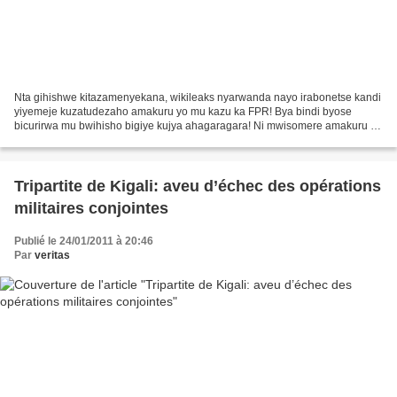
Nta gihishwe kitazamenyekana, wikileaks nyarwanda nayo irabonetse kandi
yiyemeje kuzatudezaho amakuru yo mu kazu ka FPR! Bya bindi byose
bicurirwa mu bwihisho bigiye kujya ahagaragara! Ni mwisomere amakuru ya
mbere: Amakuru dukesha bamwe mu bakozi b'ishami...
Tripartite de Kigali: aveu d’échec des opérations
militaires conjointes
Publié le 24/01/2011 à 20:46
Par
veritas