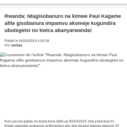
igitero cya gisilikare ku Rwanda. Bamwe mubahoze...
Rwanda: Ntagisobanuro na kimwe Paul Kagame
afite gisobanura impamvu akomeje kugundira
ubutegetsi no kwica abanyarwanda!
Publié le 04/10/2019 à 00:26
Par
veritas
Kuri uyu wa gatatu no kuwa kane taliki ya 03/10/2019, leta y'abicanyi b'i
Kigali yatangije urubanza rw'ikinamico aho abo bicanyi barega impunzi 25