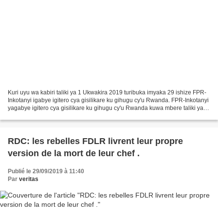
Kuri uyu wa kabiri taliki ya 1 Ukwakira 2019 turibuka imyaka 29 ishize FPR-
Inkotanyi igabye igitero cya gisilikare ku gihugu cy'u Rwanda. FPR-Inkotanyi
yagabye igitero cya gisilikare ku gihugu cy'u Rwanda kuwa mbere taliki ya 1
Ukwakira 1990, FPR ikaba...
RDC: les rebelles FDLR livrent leur propre
version de la mort de leur chef .
Publié le 29/09/2019 à 11:40
Par
veritas