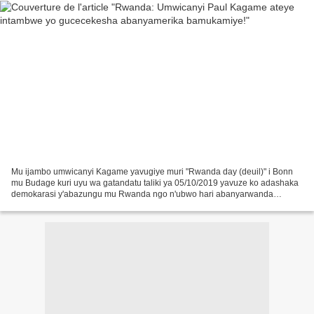
Mu ijambo umwicanyi Kagame yavugiye muri "Rwanda day (deuil)" i Bonn
mu Budage kuri uyu wa gatandatu taliki ya 05/10/2019 yavuze ko adashaka
demokarasi y'abazungu mu Rwanda ngo n'ubwo hari abanyarwanda
bamwe bayishaka, yongeraho ko abamunenga ko yafunze...