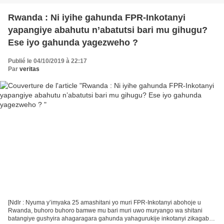
Rwanda : Ni iyihe gahunda FPR-Inkotanyi
yapangiye abahutu n’abatutsi bari mu gihugu?
Ese iyo gahunda yagezweho ?
Publié le 04/10/2019 à 22:17
Par
veritas
[Ndlr : Nyuma y’imyaka 25 amashitani yo muri FPR-Inkotanyi abohoje u
Rwanda, buhoro buhoro bamwe mu bari muri uwo muryango wa shitani
batangiye gushyira ahagaragara gahunda yahagurukije inkotanyi zikagaba