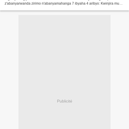
z'abanyarwanda zirimo n'abanyamahanga 7 ibyaha 4 aribyo: Kwinjira mu
mutwe w'ingabo utemewe - Kugambirira...
Publicité