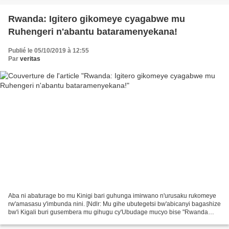
Rwanda: Igitero gikomeye cyagabwe mu
Ruhengeri n'abantu bataramenyekana!
Publié le 05/10/2019 à 12:55
Par
veritas
Aba ni abaturage bo mu Kinigi bari guhunga imirwano n'urusaku rukomeye
rw'amasasu y'imbunda nini. [Ndlr: Mu gihe ubutegetsi bw'abicanyi bagashize
bw'i Kigali buri gusembera mu gihugu cy'Ubudage mucyo bise "Rwanda
day", inkuru y'incamugongo y'igitero gikomeye...