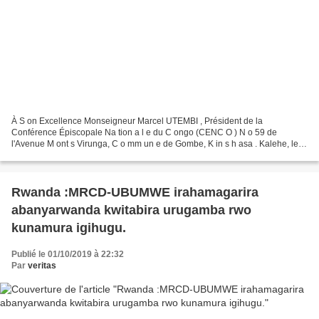
À S on Excellence Monseigneur Marcel UTEMBI , Président de la
Conférence Épiscopale Na tion a l e du C ongo (CENC O ) N o 59 de
l'Avenue M ont s Virunga, C o mm un e de Gombe, K in s h asa . Kalehe, le
30 septembre 2019 Excellence Monseigneur, E n ces...
Rwanda :MRCD-UBUMWE irahamagarira
abanyarwanda kwitabira urugamba rwo
kunamura igihugu.
Publié le 01/10/2019 à 22:32
Par
veritas