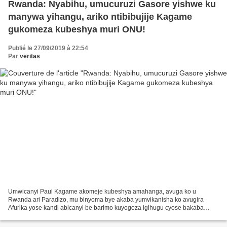
Rwanda: Nyabihu, umucuruzi Gasore yishwe ku
manywa yihangu, ariko ntibibujije Kagame
gukomeza kubeshya muri ONU!
Publié le 27/09/2019 à 22:54
Par
veritas
Umwicanyi Paul Kagame akomeje kubeshya amahanga, avuga ko u
Rwanda ari Paradizo, mu binyoma bye akaba yumvikanisha ko avugira
Afurika yose kandi abicanyi be barimo kuyogoza igihugu cyose bakaba
bakomeje gucura imiborogo mubanyarwanda! Nyuma yo kwica Syldio...