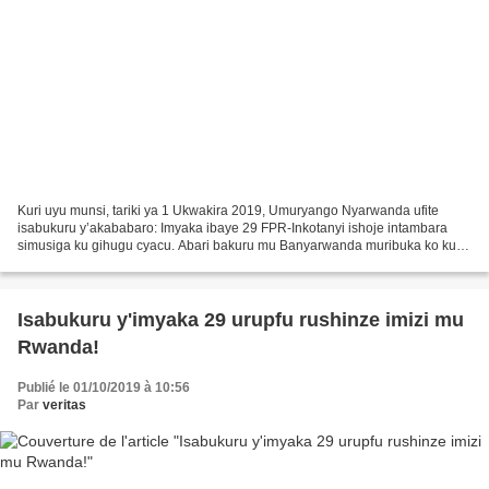
Kuri uyu munsi, tariki ya 1 Ukwakira 2019, Umuryango Nyarwanda ufite
isabukuru y’akababaro: Imyaka ibaye 29 FPR-Inkotanyi ishoje intambara
simusiga ku gihugu cyacu. Abari bakuru mu Banyarwanda muribuka ko kuri
iyo tariki bamwe mu mpunzi z’abanyarwanda...
Isabukuru y'imyaka 29 urupfu rushinze imizi mu
Rwanda!
Publié le 01/10/2019 à 10:56
Par
veritas