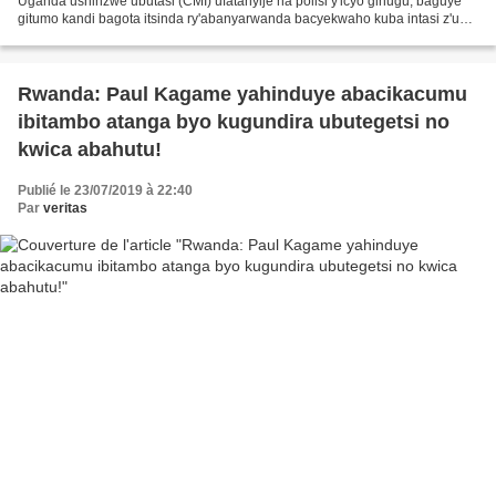
Uganda ushinzwe ubutasi (CMI) ufatanyije na polisi y'icyo gihugu, baguye
gitumo kandi bagota itsinda ry'abanyarwanda bacyekwaho kuba intasi z'u
Rwanda bagera kuri 40 zibata muri yombi....
Rwanda: Paul Kagame yahinduye abacikacumu
ibitambo atanga byo kugundira ubutegetsi no
kwica abahutu!
Publié le 23/07/2019 à 22:40
Par
veritas