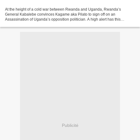
At the height of a cold war between Rwanda and Uganda, Rwanda’s
General Kabalebe convinces Kagame aka Pilato to sign off on an
Assassination of Uganda’s opposition politician. A high alert has this
morning been put out by Uganda’s intelligence services...
Publicité