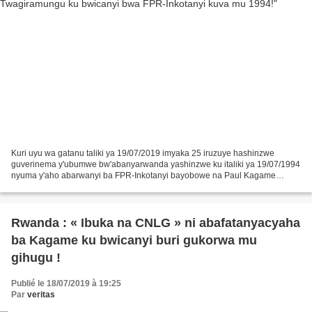
Kuri uyu wa gatanu taliki ya 19/07/2019 imyaka 25 iruzuye hashinzwe
guverinema y'ubumwe bw'abanyarwanda yashinzwe ku italiki ya 19/07/1994
nyuma y'aho abarwanyi ba FPR-Inkotanyi bayobowe na Paul Kagame
babohoreje umujyi wa Kigali. Bwana Faustin Twagiramungu...
Rwanda : « Ibuka na CNLG » ni abafatanyacyaha
ba Kagame ku bwicanyi buri gukorwa mu
gihugu !
Publié le 18/07/2019 à 19:25
Par
veritas