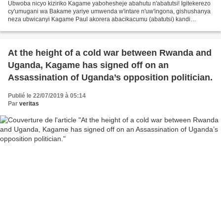
Ubwoba nicyo kiziriko Kagame yabohesheje abahutu n'abatutsi! Igitekerezo
cy'umugani wa Bakame yariye umwenda w'intare n'uw'ingona, gishushanya
neza ubwicanyi Kagame Paul akorera abacikacumu (abatutsi) kandi
abeshya ko yaje kubarokora kimwe n'abahutu yica...
At the height of a cold war between Rwanda and
Uganda, Kagame has signed off on an
Assassination of Uganda’s opposition politician.
Publié le 22/07/2019 à 05:14
Par
veritas