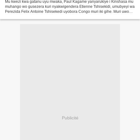
Mu kwezi kwa gatanu uyu mwaka, Paul Kagame yanyarukiye i Kinshasa mu
muhango wo gusezera kuri nyakwigendera Etienne Tshisekidi, umubyeyi wa
Perezida Felix Antoine Tshisekedi uyobora Congo muri iki gihe. Muri uwo
muhango Kagame yagiranye ibiganiro na Félix...
Publicité