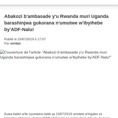
africaines franco-gabonaises,...
Abakozi b'ambasade y'u Rwanda muri Uganda
barashinjwa gukorana n'umutwe w'ibyihebe
by'ADF-Nalu!
Publié le 25/07/2019 à 17:07
Par
veritas
Kuwa kabiri w'iki cyumweru taliki ya 23/07/2019 umutwe w'ingabo za