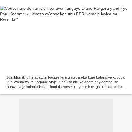
[Ndlr: Muri iki gihe abatutsi bacitse ku icumu bareba kure batangiye kuvuga
ukuri kwemeza ko Kagame ataje kubakiza nk'uko ahora abyigamba, ko
ahubwo yaje kubarimbura. Umututsi wese utinyutse kuvuga uko kuri ahita
yicwa na Kagame; ubwicanyi bw'abacitse...