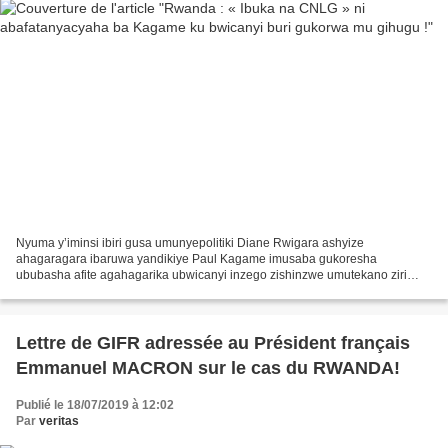
Nyuma y’iminsi ibiri gusa umunyepolitiki Diane Rwigara ashyize
ahagaragara ibaruwa yandikiye Paul Kagame imusaba gukoresha
ububasha afite agahagarika ubwicanyi inzego zishinzwe umutekano ziri
gukorera abacitse ku icumu ; umuryango «Ibuka» ushinzwe inyungu...
Lettre de GIFR adressée au Président français
Emmanuel MACRON sur le cas du RWANDA!
Publié le 18/07/2019 à 12:02
Par
veritas