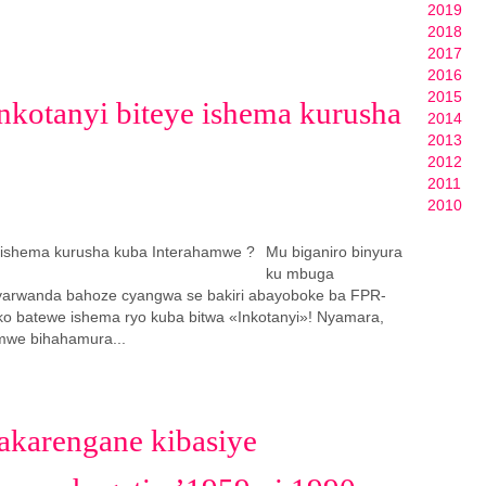
2019
2018
2017
2016
2015
nkotanyi biteye ishema kurusha
2014
2013
2012
2011
2010
Mu biganiro binyura
ku mbuga
arwanda bahoze cyangwa se bakiri abayoboke ba FPR-
o batewe ishema ryo kuba bitwa «Inkotanyi»! Nyamara,
amwe bihahamura...
akarengane kibasiye