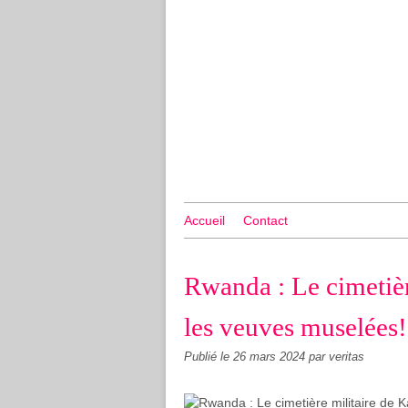
Accueil
Contact
Rwanda : Le cimetièr
les veuves muselées!
Publié le
26 mars 2024
par veritas