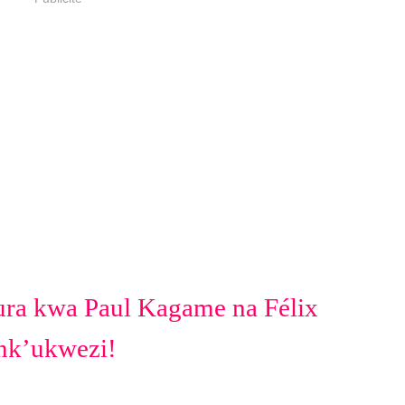
a kwa Paul Kagame na Félix
 nk’ukwezi!