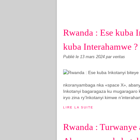
Rwanda : Ese kuba I
kuba Interahamwe ?
Publié le
13 mars 2024
par veritas
nkoranyambaga nka «space X», abany
Inkotanyi bagaragaza ku mugaragaro k
iryo zina ry’Inkotanyi kimwe n’interah
LIRE LA SUITE
Rwanda : Turwanye 