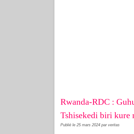
Rwanda-RDC : Guhur
Tshisekedi biri kure
Publié le
25 mars 2024
par veritas