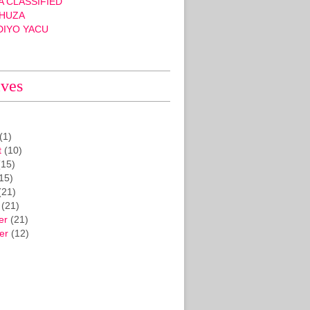
 CLASSIFIED
HUZA
DIYO YACU
ives
(1)
t
(10)
15)
15)
(21)
(21)
er
(21)
er
(12)