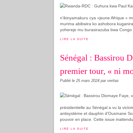
n’ikinyamakuru cya «jeune Afrique » m
murima abibwira ko ashobora kuganir
yohereje mu burasirazuba bwa Congo 
LIRE LA SUITE
Sénégal : Bassirou 
premier tour, « ni mo
Publié le
25 mars 2024
par veritas
présidentielle au Sénégal a vu la vict
antisystème et dauphin d'Ousmane Son
pouvoir en place. Cette issue inattend
LIRE LA SUITE