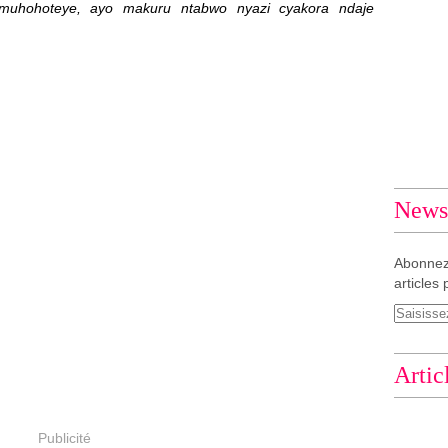
muhohoteye, ayo makuru ntabwo nyazi cyakora ndaje
Newsl
Abonnez
articles 
Artic
Publicité