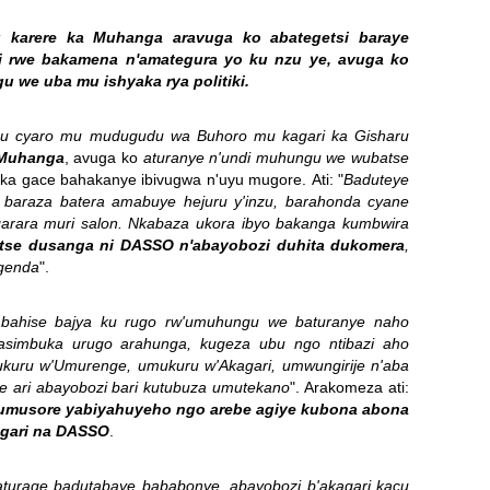
 karere ka Muhanga aravuga ko abategetsi baraye
i rwe bakamena n'amategura yo ku nzu ye, avuga ko
we uba mu ishyaka rya politiki.
u cyaro mu mudugudu wa Buhoro mu kagari ka Gisharu
Muhanga
, avuga ko
aturanye n'undi muhungu we wubatse
ka gace bahakanye ibivugwa n'uyu mugore.
Ati: "
Baduteye
 baraza batera amabuye hejuru y'inzu, barahonda cyane
arara muri salon.
Nkabaza ukora ibyo bakanga kumbwira
tse dusanga ni DASSO n'abayobozi duhita dukomera
,
agenda
".
e
bahise bajya ku rugo rw'umuhungu we baturanye naho
asimbuka urugo arahunga, kugeza ubu ngo ntibazi aho
kuru w'Umurenge, umukuru w'Akagari, umwungirije n'aba
 ari abayobozi bari kutubuza umutekano
".
Arakomeza ati:
umusore yabiyahuyeho ngo arebe agiye kubona abona
kagari na DASSO
.
turage badutabaye bababonye, abayobozi b'akagari kacu