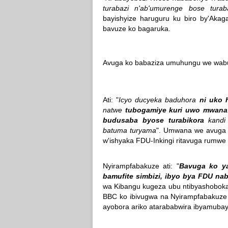
turabazi n'ab'umurenge bose turaba
bayishyize haruguru ku biro by'Aka
bavuze ko bagaruka.
Avuga ko babaziza umuhungu we wab
Ati: "
Icyo ducyeka baduhora
ni uko 
natwe
tubogamiye kuri uwo mwana
budusaba byose turabikora
kandi
batuma turyama
".
Umwana we avuga n
w'ishyaka FDU-Inkingi ritavuga rumwe
Nyirampfabakuze ati: "
Bavuga ko ya
bamufite simbizi, ibyo bya FDU nab
wa Kibangu kugeza ubu ntibyashobok
BBC ko ibivugwa na Nyirampfabakuze 
ayobora ariko atarababwira ibyamuba