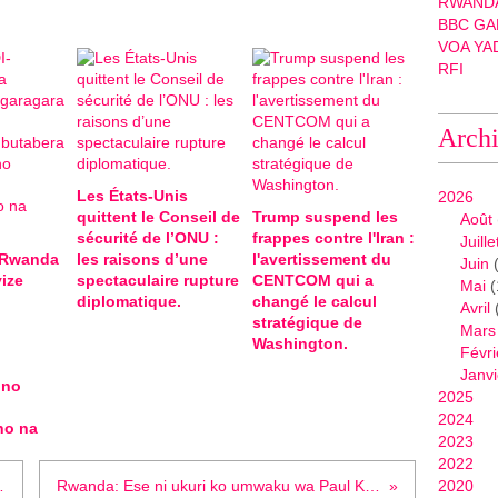
RWANDA
BBC GA
VOA YA
RFI
Arch
Les États-Unis
2026
quittent le Conseil de
Trump suspend les
Août
sécurité de l’ONU :
frappes contre l'Iran :
Juille
-Rwanda
les raisons d’une
l'avertissement du
Juin
(
ize
spectaculaire rupture
CENTCOM qui a
Mai
(
diplomatique.
changé le calcul
Avril
stratégique de
Mars
Washington.
Févri
Janvi
 no
2025
2024
ho na
2023
2022
ezida Trump Bafashwe
Rwanda: Ese ni ukuri ko umwaku wa Paul Kagame watashye kwa Félix Tshisekedi uyobora Congo?
2020