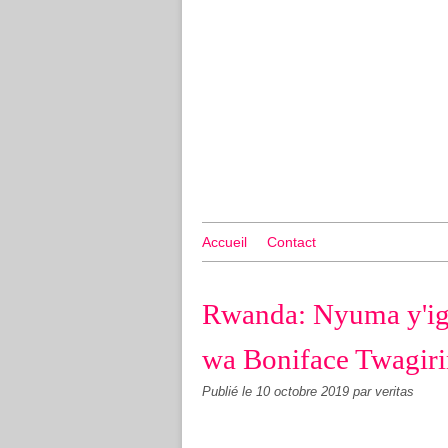
Accueil
Contact
Rwanda: Nyuma y'ig
wa Boniface Twagir
Publié le
10 octobre 2019
par veritas