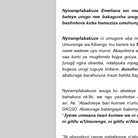
Nyirampfabakuze Emeliana wo mu
bateye urugo rwe bakagusha urug
bashobora kuba bamuziza umuhungu 
Nyirampfabakuze
ni umugore uba m
Umurenge wa Kibangu mu karere ka
nawe watewe uyu munsi
.
Abayobora a
saa kumi za mugitondo bujya gucya,
[urugi] ngira ubwoba, ndabyuka mpag
kugeza urugi ruguye imbere,
dusoho
abaturage barahurura maze bahita b
Nyirampfabakuze avuga ko abatey
bahakora nk'ibi
, we ngo
yasohotse 
ari
.
Ati: "
Abaduteye bari kumwe n'umu
DASSO. Abaturage batangaye babonye
"
Jyewe umwana twari kumwe we ni 
ni gitifu w'Umurenge, ni gitifu w'A
"
Ni abayobozi rwose nababonye n'aba