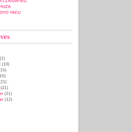
 CLASSIFIED
HUZA
DIYO YACU
ives
(1)
t
(10)
15)
15)
(21)
(21)
er
(21)
er
(12)