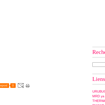
Rech
Liens
epost
0
URUBU
MRD ya
THERW