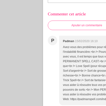
Commenter cet article
Ajouter un commentaire
P
Padman
15/02/2020 16:10
Avez-vous des problèmes pour récu
l'instabilité financière.<br /> Po
avec vous, il est temps que tous 
PERMANENT SPELL CAST.<br /> Je 
que<br /> Love Spell (pour récupé
Sort d'argent<br /> Sort de grosses
richesse<br /> Bonne chance<br /> 
Trick Spell<br /> Sort de fantaisi
vous aider à résoudre tous vos p
pouvoirs de sorts.<br /> Mon P
vous aider à résoudre vos probl
Web: https://padmanspell.com/ind