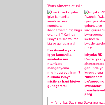
Vous aimerez aussi :
Ese Amerika yaba
igiye kumanika
Ishyaka RDI
amaboko mu
Rwiza ryashy
ntambara
ahagaragara
ihanganyemo
gahunda yo
n’igihugu cya Irani ?
kuvugurura
Kurinda Israyeli
"ubutabera
misile za Irani bigiye
bw'urugomo
guhagarara!
kwihorera"
bwashyizwe
FPR!
Amerika: Babiri mu Bakorana na Avoka Bwite wa Per