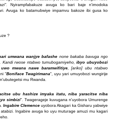
zi"
.
Nyirampfabakuze avuga ko bari baje n'imodoka
gari. Avuga ko batamubwiye impamvu bakoze ibi gusa ko
uze ?
hari umwana wanjye bafashe
none bakaba bavuga ngo
.
Kandi rwose ntabwo tumubogamiyeho,
ibyo ubuyobozi
uwo mwana nawe baramwifitiye
, [ariko] ubu ntabwo
i "
Boniface Twagirimana
", uyu yari umuyobozi wungirije
 n'ubutegetsi mu Rwanda.
citse ubu hashize imyaka itatu, niba yaracitse niba
yo simbizi
".
Twagerageje kuvugana n'uyobora Umurenge
a.
Ingabire Clemence
uyobora Akagari ka Gisharu yabwiye
atabizi.
Ingabire avuga ko uyu muturage amuzi mu kagari
yeho.