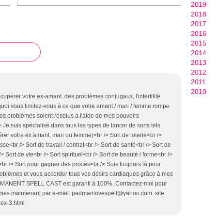
2019
2018
2017
2016
2015
2014
2013
2012
2011
2010
pérer votre ex-amant, des problèmes conjugaux, l'infertilité,
urquoi vous limitez-vous à ce que votre amant / mari / femme rompe
vos problèmes soient résolus à l'aide de mes pouvoirs
suis spécialisé dans tous les types de lancer de sorts tels
rer votre ex amant, mari ou femme)<br /> Sort de loterie<br />
se<br /> Sort de travail / contrat<br /> Sort de santé<br /> Sort de
Sort de vie<br /> Sort spirituel<br /> Sort de beauté / forme<br />
e<br /> Sort pour gagner des procès<br /> Suis toujours là pour
roblèmes et vous accorder tous vos désirs cardiaques grâce à mes
ERMANENT SPELL CAST est garanti à 100%. Contactez-moi pour
èmes maintenant par e-mail: padmanlovespell@yahoo.com. site
ex-3.html