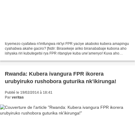
Icyemezo cyafatwa n'imfungwa nk'iyi FPR yaciye akaboko kubera amapingu
cyahabwa akahe gaciro? [Ndlr: Birasekeje ariko biranababaje kubona aho
ishyaka riri kubutegetsi rya FPR ritangiye kuba urw’amenyo! Kuva aho
amashyaka FDLR, PS Imberakuri na RDI bishyiriye...
Rwanda: Kubera ivangura FPR ikorera
urubyiruko rushobora guturika nk'ikirunga!
Publié le 19/02/2014 à 18:41
Par
veritas