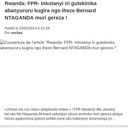
Rwanda: FPR- Inkotanyi iri gutekinika
abanyururu kugira ngo iheze Bernard
NTAGANDA muri gereza !
Publié le 20/02/2014 à 21:24
Par
veritas
«Uhiriye mu nzu ntaho adapfunda imitwe » ! FPR Inkotanyi ifite ubwoba
bw’uko Me Ntaganda Bernard yafungiye ubusa asohoka muri gereza akajya
hanze agakomeza gukora politiki,none ubu batangiye amanyanga yo
kwitabaza abagororwa ngo bayirwaneho bigaragambye,...