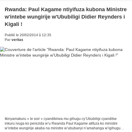
Rwanda: Paul Kagame ntiyifuza kubona Ministre
w'intebe wungirije w'Ububiligi Didier Reynders i
Kigali !
Publié le 20/02/2014 à 12:35
Par
veritas
Ikinyamakuru « le soir » cyandikirwa mu gihugu cy’Ububiligi cyanditse
inkuru ivuga ko perezida w’u Rwanda Paul Kagame atifuza ko ministre
w’intebe wungirije akaba na ministre w’ububanyi n’amahanga w’igihugu