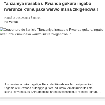
Tanzaniya irasaba u Rwanda gukura ingabo
rwarunze k'umupaka warwo inzira zikigendwa !
Publié le 21/02/2014 à 08:01
Par
veritas
Ubwumvikane buke hagati ya Perezida Kikwete wa Tanzaniya na Paul
Kagame w’u Rwanda butangiye gufata indi ntera. Amakuru veritasinfo
ikesha ikinyamakuru «Afroamerica» aramenyeshako muri iyi minsi igihugu
cy’u Rwanda gikomeje kurunda ingabo nyinshi mu buryo...