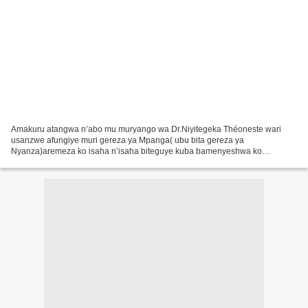
Amakuru atangwa n’abo mu muryango wa Dr.Niyitegeka Théoneste wari
usanzwe afungiye muri gereza ya Mpanga( ubu bita gereza ya
Nyanza)aremeza ko isaha n’isaha biteguye kuba bamenyeshwa ko
yashizemo umwuka kubera ibikorwa by’urugomo n’ubugome ngo yaba
yarakorewe...