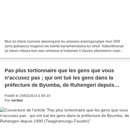
Muri iyi iminsi numvise akarengane ku umwana warenganyijwe muri SFB
azira gukopeza mugenzi we bahita banamwirukana ku ishuli. Nakurikiranye
iyi inkuru nibaza kuri uwo umwana w’irukanwe n’uburyo yikunwemo nsanga
yarakopeje. Narakurikiranye nsanga yali...
Pas plus tortionnaire que les gens que vous
n’accusez pas ; qui ont tué les gens dans la
préfecture de Byumba, de Ruhengeri depuis
1990 (Twagiramungu Faustin)
Publié le 19/02/2014 à 08:10
Par
veritas