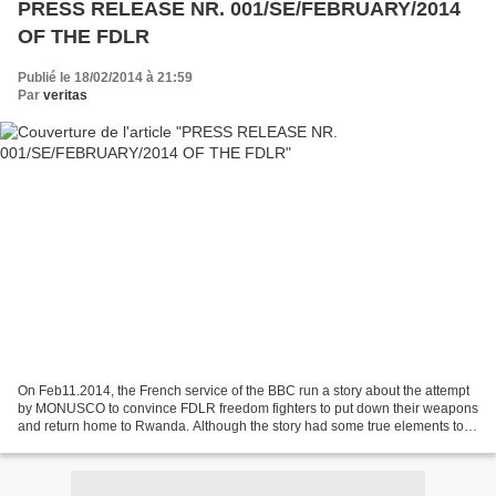
PRESS RELEASE NR. 001/SE/FEBRUARY/2014
OF THE FDLR
Publié le 18/02/2014 à 21:59
Par
veritas
On Feb11.2014, the French service of the BBC run a story about the attempt
by MONUSCO to convince FDLR freedom fighters to put down their weapons
and return home to Rwanda. Although the story had some true elements to it,
it also inserted serious elements...