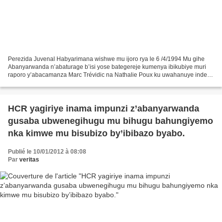
Perezida Juvenal Habyarimana wishwe mu ijoro rya le 6 /4/1994 Mu gihe
Abanyarwanda n’abaturage b’isi yose bategereje kumenya ibikubiye muri
raporo y’abacamanza Marc Trévidic na Nathalie Poux ku uwahanuye indege
ya perezida Yuvenali Habayrimana, twifuje...
HCR yagiriye inama impunzi z’abanyarwanda
gusaba ubwenegihugu mu bihugu bahungiyemo
nka kimwe mu bisubizo by’ibibazo byabo.
Publié le 10/01/2012 à 08:08
Par
veritas