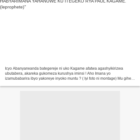
Icyo Abanyarwanda bategereje ni uko Kagame afatwa agashyikirizwa
ubutabera, akareka gukomeza kurushya iminsi ! Aho Imana yo
izamubabarira ibyo yakoreye inyoko muntu ? ( Iyi foto ni montage) Mu gihe
tutarabona inyandikomvugo n’itangazo ry’Abacamanza babishinzwe,...