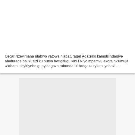
Oscar Nzeyimana ntabwo yatowe n'abaturage! Agatsiko kamutsindagiye
abaturage ba Rusizi ku buryo bw'igitugu kibi ! Niyo mpamvu akora nk'umuja
w'abamushyiriyeho gupyinagaza rubanda! Iri tangazo ry’umuyobozi
w’Akarere ka Rusizi rishyize ahagaragara politiki...