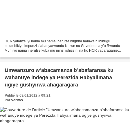
HCR yatanze iyi nama mu nama iherutse kugirira hamwe n’ibihugu
bicumbikiye impunzi z’abanyarwanda kimwe na Guverinoma y’u Rwanda.
Muri iyo nama iherutse kuba mu minsi ishize ni na ho HCR yagaragarije
impungenge ko bimaze kugaragara ko impunzi z’abanyarwanda...
Umwanzuro w’abacamanza b’abafaransa ku
wahanuye indege ya Perezida Habyalimana
ugiye gushyirwa ahagaragara
Publié le 09/01/2012 à 09:21
Par
veritas