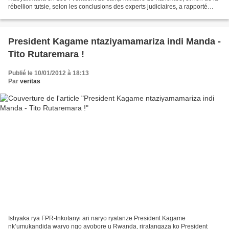
rébellion tutsie, selon les conclusions des experts judiciaires, a rapporté
mardi Me Bernard Maingain, avocat...
President Kagame ntaziyamamariza indi Manda -
Tito Rutaremara !
Publié le 10/01/2012 à 18:13
Par
veritas
Ishyaka rya FPR-Inkotanyi ari naryo ryatanze President Kagame
nk’umukandida waryo ngo ayobore u Rwanda, riratangaza ko President