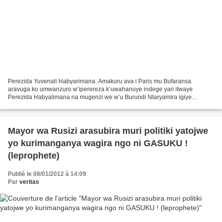
Perezida Yuvenali Habyarimana. Amakuru ava i Paris mu Bufaransa
aravuga ko umwanzuro w’iperereza k’uwahanuye indege yari itwaye
Perezida Habyalimana na mugenzi we w’u Burundi Ntaryamira igiye
gushyirwa ahagaragara. Biravugwa ko uwo mwanzuro uzatangarizwa...
Mayor wa Rusizi arasubira muri politiki yatojwe
yo kurimanganya wagira ngo ni GASUKU !
(leprophete)
Publié le 08/01/2012 à 14:09
Par
veritas