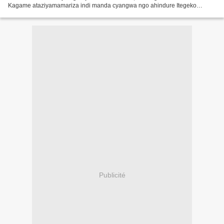
Kagame ataziyamamariza indi manda cyangwa ngo ahindure Itegeko
shinga kugira ngo abigereho. Senateri Tito Rutaremara Senateri...
Publicité