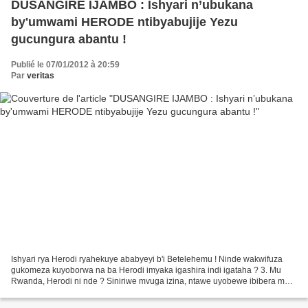
DUSANGIRE IJAMBO : Ishyari n’ubukana
by'umwami HERODE ntibyabujije Yezu
gucungura abantu !
Publié le 07/01/2012 à 20:59
Par
veritas
Ishyari rya Herodi ryahekuye ababyeyi b'i Betelehemu ! Ninde wakwifuza
gukomeza kuyoborwa na ba Herodi imyaka igashira indi igataha ? 3. Mu
Rwanda, Herodi ni nde ? Siniriwe mvuga izina, ntawe uyobewe ibibera mu
Rwanda muri iki gihe! Ugize ngo aravuga...