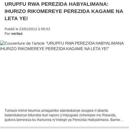
URUPFU RWA PEREZIDA HABYALIMANA:
IHURIZO RIKOMEREYE PEREZIDA KAGAME NA
LETA YE!
Publié le 23/01/2012 à 09:03
Par
veritas
Tumaze iminsi twumva amagambo atandukanye avugwa n’abantu
batandukanye biturutse kuri raporo y’impuguke zoherejwe mu Rwanda,
gukora iperereza ku ihanurwa ry’indege ya Perezida Habyalimana. Bamwe
bakavuga ko impaka zikemutse abandi bakavuga ko ahubwo aribwo...