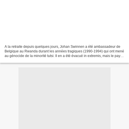
A la retraite depuis quelques jours, Johan Swinnen a été ambassadeur de
Belgique au Rwanda durant les années tragiques (1990-1994) qui ont mené
au génocide de la minorité tutsi. Il en a été évacué in extremis, mais le pays
des Mille Collines continue...