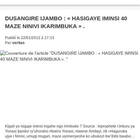
suspensions, les arrestations et...
DUSANGIRE IJAMBO : « HASIGAYE IMINSI 40
MAZE NINIVI IKARIMBUKA » .
Publié le 22/01/2012 à 17:15
Par
veritas
Kigali yo isigaje iminsi ingahe ngo irimbuke ? Source : leprophete I.Inkuru ya
Yonasi Ijambo ry’uhoraho ribwira Yonasi, mwene Amitayi, riti »Haguruka
ujye i Ninivi, umugi mugari, maze uyimenyeshe ko ubukozi bw’ibibi bwabo