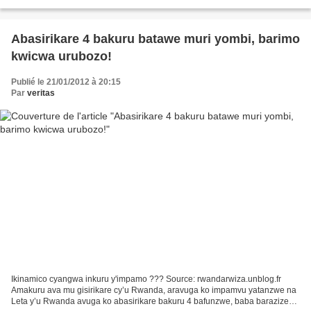
bwangezeho » (Yonasi 1,1-2) Kuri...
Abasirikare 4 bakuru batawe muri yombi, barimo
kwicwa urubozo!
Publié le 21/01/2012 à 20:15
Par
veritas
Ikinamico cyangwa inkuru y'impamo ??? Source: rwandarwiza.unblog.fr
Amakuru ava mu gisirikare cy’u Rwanda, aravuga ko impamvu yatanzwe na
Leta y’u Rwanda avuga ko abasirikare bakuru 4 bafunzwe, baba barazize