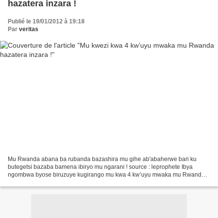
hazatera inzara !
Publié le 19/01/2012 à 19:18
Par
veritas
Mu Rwanda abana ba rubanda bazashira mu gihe ab'abaherwe bari ku
butegetsi bazaba bamena ibiryo mu ngarani ! source : leprophete Ibya
ngombwa byose biruzuye kugirango mu kwa 4 kw’uyu mwaka mu Rwanda
hazatere inzara. N’ubundi irahari, ariko mu kwa 4 ni...