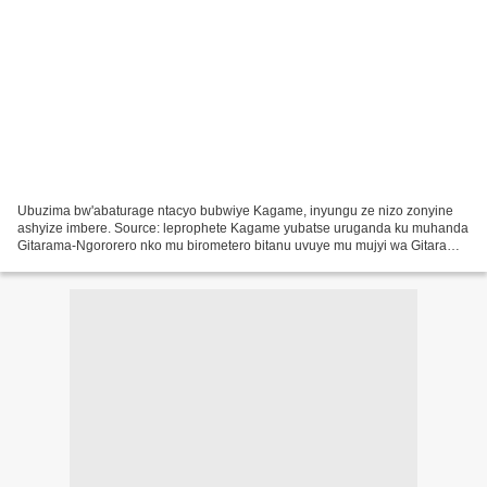
Ubuzima bw'abaturage ntacyo bubwiye Kagame, inyungu ze nizo zonyine
ashyize imbere. Source: leprophete Kagame yubatse uruganda ku muhanda
Gitarama-Ngororero nko mu birometero bitanu uvuye mu mujyi wa Gitarama.
Urwo ruganda rusya amabuye y’imitsimbi rukanayacukura....