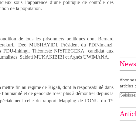
encieux sous l’apparence d’une politique de contrôle des
ction de la population.
ndition de tous les prisonniers politiques dont Bernard
rakuri,, Déo MUSHAYIDI, Président du PDP-Imanzi,
es FDU-Inkingi, Théoneste NIYITEGEKA, candidat aux
les.journalistes Saidati MUKAKIBIBI et Agnès UWIMANA.
Newsl
Abonnez
articles 
ettre fin au régime de Kigali, dont la responsabilité dans
e l’humanité et de génocide n’est plus à démontrer depuis la
er
t spécialement celle du rapport Mapping de l’ONU du 1
Artic