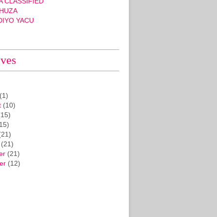
 CLASSIFIED
HUZA
DIYO YACU
ives
(1)
t
(10)
15)
15)
(21)
(21)
er
(21)
er
(12)