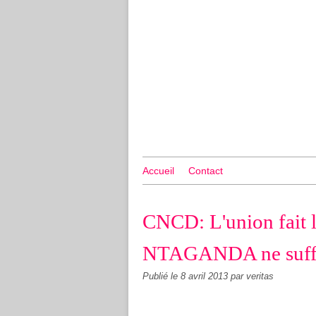
Accueil
Contact
CNCD: L'union fait l
NTAGANDA ne suffit
Publié le
8 avril 2013
par veritas