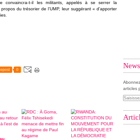
 convaincra-t-il les militants, appelés à se serrer la
 propos du trésorier de l’UMP, leur suggérant « d’apporter
ies.
Newsl
epost
0
Abonnez
articles 
Artic
au