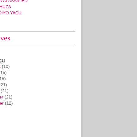
 CLASSIFIED
HUZA
DIYO YACU
ives
(1)
t
(10)
15)
15)
(21)
(21)
er
(21)
er
(12)