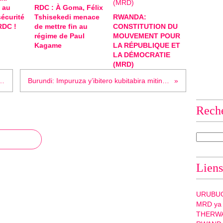
 au
RDC : À Goma, Félix
sécurité
Tshisekedi menace
RWANDA:
 RDC !
de mettre fin au
CONSTITUTION DU
régime de Paul
MOUVEMENT POUR
Kagame
LA RÉPUBLIQUE ET
LA DÉMOCRATIE
(MRD)
ur permettre à Kagame de briguer un 3e mandat
Burundi: Impuruza y’ibitero kubitabira mitingi z’amashyaka akoresha inama zo kwiyamamaza !
Rech
Liens
URUBU
MRD ya
THERW