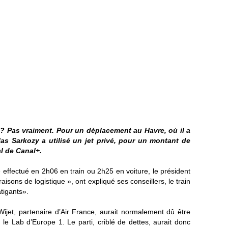
 ? Pas vraiment.
Pour un déplacement au Havre, où il a
las Sarkozy a utilisé un jet privé, pour un montant de
l
de Canal+
.
e effectué en 2h06 en train ou 2h25 en voiture, le président
aisons de logistique », ont expliqué ses conseillers, le train
atigants».
ijet, partenaire d’Air France, aurait normalement dû être
n le Lab d’Europe 1
. Le parti,
criblé de dettes
, aurait donc