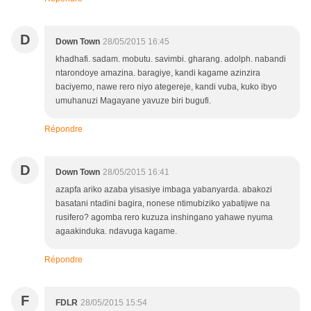
D
Down Town
28/05/2015 16:45
khadhafi. sadam. mobutu. savimbi. gharang. adolph. nabandi
ntarondoye amazina. baragiye, kandi kagame azinzira
baciyemo, nawe rero niyo ategereje, kandi vuba, kuko ibyo
umuhanuzi Magayane yavuze biri bugufi.
Répondre
D
Down Town
28/05/2015 16:41
azapfa ariko azaba yisasiye imbaga yabanyarda. abakozi
basatani ntadini bagira, nonese ntimubiziko yabatijwe na
rusifero? agomba rero kuzuza inshingano yahawe nyuma
agaakinduka. ndavuga kagame.
Répondre
F
FDLR
28/05/2015 15:54