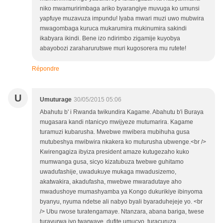
niko mwamuririmbaga ariko byarangiye muvuga ko umunsi
yapfuye muzavuza impundu! Iyaba mwari muzi uwo mubwira
mwagombaga kuruca mukarumira mukinumira sakindi
ikabyara ikindi. Bene izo ndirimbo zigamije kuyobya
abayobozi zaraharurutswe muri kugosorera mu rutete!
Répondre
U
Umuturage
30/05/2015 05:06
Abahutu b' i Rwanda twikundira Kagame. Abahutu b'i Buraya
mugasara kandi ntanicyo mwijyeze mutumarira. Kagame
turamuzi kubarusha. Mwebwe mwibera mubihuha gusa
mutubeshya mwibwira nkakera ko muturusha ubwenge.<br />
Kwirengagiza ibyiza president amaze kutugezaho kuko
mumwanga gusa, sicyo kizatubuza twebwe guhitamo
uwadufashije, uwadukuye mukaga mwadusizemo,
akatwakira, akadufasha, mwebwe mwaradutaye aho
mwadushoye mumashyamba ya Kongo dukurikiye ibinyoma
byanyu, nyuma ndetse ali nabyo byali byaraduhejeje yo. <br
/> Ubu rwose turatengamaye. Ntanzara, abana bariga, twese
turavurwa iyo twarwaye, dufite umucyo, turacuruza