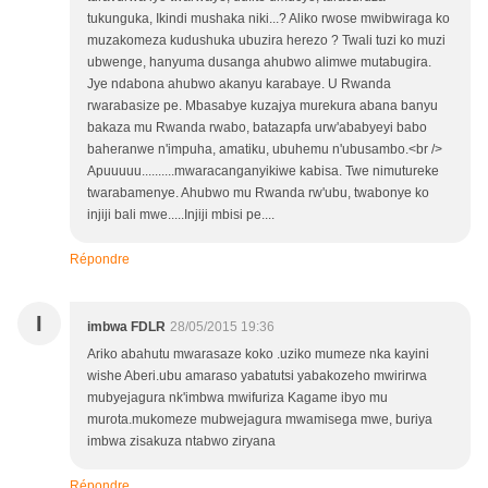
tukunguka, Ikindi mushaka niki...? Aliko rwose mwibwiraga ko
muzakomeza kudushuka ubuzira herezo ? Twali tuzi ko muzi
ubwenge, hanyuma dusanga ahubwo alimwe mutabugira.
Jye ndabona ahubwo akanyu karabaye. U Rwanda
rwarabasize pe. Mbasabye kuzajya murekura abana banyu
bakaza mu Rwanda rwabo, batazapfa urw'ababyeyi babo
baheranwe n'impuha, amatiku, ubuhemu n'ubusambo.<br />
Apuuuuu..........mwaracanganyikiwe kabisa. Twe nimutureke
twarabamenye. Ahubwo mu Rwanda rw'ubu, twabonye ko
injiji bali mwe.....Injiji mbisi pe....
Répondre
I
imbwa FDLR
28/05/2015 19:36
Ariko abahutu mwarasaze koko .uziko mumeze nka kayini
wishe Aberi.ubu amaraso yabatutsi yabakozeho mwirirwa
mubyejagura nk'imbwa mwifuriza Kagame ibyo mu
murota.mukomeze mubwejagura mwamisega mwe, buriya
imbwa zisakuza ntabwo ziryana
Répondre