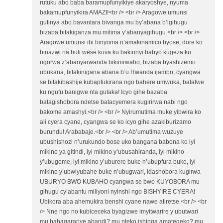
rutuku abo baba baramupfunyikiye akaryoshye, nyuma
bakamupfunyikira AMAZI!<br /> <br /> Aragowe umunsi
gutinya abo bavantara bivanga mu by’abana b’igihugu
bizaba bitakiganza mu mitima y’abanyagihugu.<br /> <br />
Aragowe umunsi ibi binyoma n’amakinamico byose, dore ko
binazwi na buli wese kuva ku bakinnyi babyo kugeza ku
ngorwa z’abanyarwanda bikinirwaho, bizaba byashizemo
ubukana, bitakinigana abana b’u Rwanda ijambo, cyangwa
se bitakibashije kubapfukirana ngo bahere umwuka, bafatwe
ku ngufu banigwe nta gutaka! Icyo gihe bazaba
batagishobora ndetse batacyemera kugirirwa nabi ngo
bakome amashyi.<br /> <br /> Nyirumutima muke yibwira ko
ali cyera cyane, cyangwa se ko icyo gihe azakiburizamo
burundu! Arababaje.<br /> <br /> Ab’umutima wuzuye
ubushishozi n’urukundo bose uko bangana babona ko iyi
mikino ya gitindi, iyi mikino y’ubusahiranda, iyi mikino
y’ubugome, iyi mikino y’uburere buke n’ubupfura buke, iyi
mikino y’ubwiyubahe buke n’ubugwari, Idashobora kugirwa
UBURYO BWO KUBAHO cyangwa se bwo KUYOBORA mu
gihugu cy’abantu miliyoni nyinshi ngo BISHYIRE CYERA!
Ubikora aba ahemukira benshi cyane nawe atiretse.<br /> <br
/> Nne ngo no kubiceceka byagizwe imyitwarire y’ubutwari
mu bahagarariye abandi? mu nteko ishinga amategeko? mu