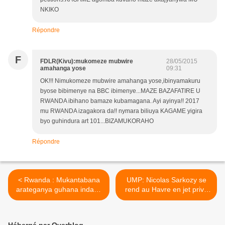
NKIKO
Répondre
F
FDLR(Kivu):mukomeze mubwire
28/05/2015
amahanga yose
09:31
OK!!! Nimukomeze mubwire amahanga yose,ibinyamakuru
byose bibimenye na BBC ibimenye...MAZE BAZAFATIRE U
RWANDA ibihano bamaze kubamagana. Ayi ayinya!! 2017
mu RWANDA izagakora da!! nymara biliuya KAGAME yigira
byo guhindura art 101...BIZAMUKORAHO
Répondre
< Rwanda : Mukantabana
UMP: Nicolas Sarkozy se
arateganya guhana indaya
rend au Havre en jet privé
z’impunzi z’abarindikazi
pour 3.200 euros >
zitwa 4G ziri i Kigali !