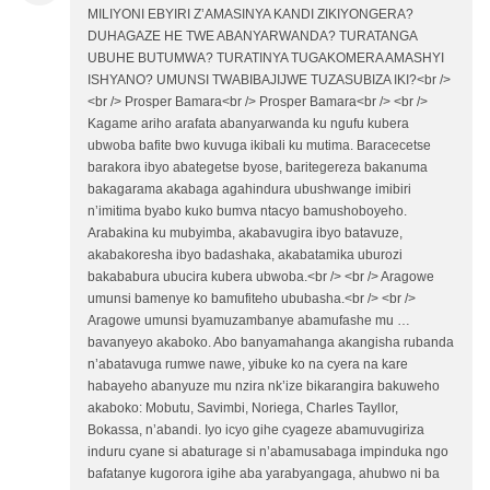
MILIYONI EBYIRI Z’AMASINYA KANDI ZIKIYONGERA?
DUHAGAZE HE TWE ABANYARWANDA? TURATANGA
UBUHE BUTUMWA? TURATINYA TUGAKOMERA AMASHYI
ISHYANO? UMUNSI TWABIBAJIJWE TUZASUBIZA IKI?<br />
<br /> Prosper Bamara<br /> Prosper Bamara<br /> <br />
Kagame ariho arafata abanyarwanda ku ngufu kubera
ubwoba bafite bwo kuvuga ikibali ku mutima. Baracecetse
barakora ibyo abategetse byose, baritegereza bakanuma
bakagarama akabaga agahindura ubushwange imibiri
n’imitima byabo kuko bumva ntacyo bamushoboyeho.
Arabakina ku mubyimba, akabavugira ibyo batavuze,
akabakoresha ibyo badashaka, akabatamika uburozi
bakababura ubucira kubera ubwoba.<br /> <br /> Aragowe
umunsi bamenye ko bamufiteho ububasha.<br /> <br />
Aragowe umunsi byamuzambanye abamufashe mu …
bavanyeyo akaboko. Abo banyamahanga akangisha rubanda
n’abatavuga rumwe nawe, yibuke ko na cyera na kare
habayeho abanyuze mu nzira nk’ize bikarangira bakuweho
akaboko: Mobutu, Savimbi, Noriega, Charles Tayllor,
Bokassa, n’abandi. Iyo icyo gihe cyageze abamuvugiriza
induru cyane si abaturage si n’abamusabaga impinduka ngo
bafatanye kugorora igihe aba yarabyangaga, ahubwo ni ba