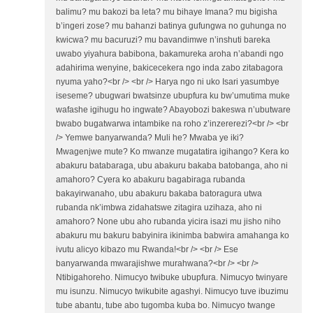
balimu? mu bakozi ba leta? mu bihaye Imana? mu bigisha
b’ingeri zose? mu bahanzi batinya gufungwa no guhunga no
kwicwa? mu bacuruzi? mu bavandimwe n’inshuti bareka
uwabo yiyahura babibona, bakamureka aroha n’abandi ngo
adahirima wenyine, bakicecekera ngo inda zabo zitabagora
nyuma yaho?<br /> <br /> Harya ngo ni uko Isari yasumbye
iseseme? ubugwari bwatsinze ubupfura ku bw’umutima muke
wafashe igihugu ho ingwate? Abayobozi bakeswa n’ubutware
bwabo bugatwarwa intambike na roho z’inzererezi?<br /> <br
/> Yemwe banyarwanda? Muli he? Mwaba ye iki?
Mwagenjwe mute? Ko mwanze mugatatira igihango? Kera ko
abakuru batabaraga, ubu abakuru bakaba batobanga, aho ni
amahoro? Cyera ko abakuru bagabiraga rubanda
bakayirwanaho, ubu abakuru bakaba batoragura utwa
rubanda nk’imbwa zidahatswe zitagira uzihaza, aho ni
amahoro? None ubu aho rubanda yicira isazi mu jisho niho
abakuru mu bakuru babyinira ikinimba babwira amahanga ko
ivutu alicyo kibazo mu Rwanda!<br /> <br /> Ese
banyarwanda mwarajishwe murahwana?<br /> <br />
Ntibigahoreho. Nimucyo twibuke ubupfura. Nimucyo twinyare
mu isunzu. Nimucyo twikubite agashyi. Nimucyo tuve ibuzimu
tube abantu, tube abo tugomba kuba bo. Nimucyo twange