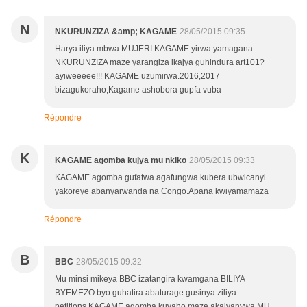
N
NKURUNZIZA &amp; KAGAME
28/05/2015 09:35
Harya iliya mbwa MUJERI KAGAME yirwa yamagana
NKURUNZIZA maze yarangiza ikajya guhindura art101?
ayiweeeee!!! KAGAME uzumirwa.2016,2017
bizagukoraho,Kagame ashobora gupfa vuba
Répondre
K
KAGAME agomba kujya mu nkiko
28/05/2015 09:33
KAGAME agomba gufatwa agafungwa kubera ubwicanyi
yakoreye abanyarwanda na Congo.Apana kwiyamamaza
Répondre
B
BBC
28/05/2015 09:32
Mu minsi mikeya BBC izatangira kwamgana BILIYA
BYEMEZO byo guhatira abaturage gusinya ziliya
petitions.KAGAME agomba kuvaho maze akajyanywa MU