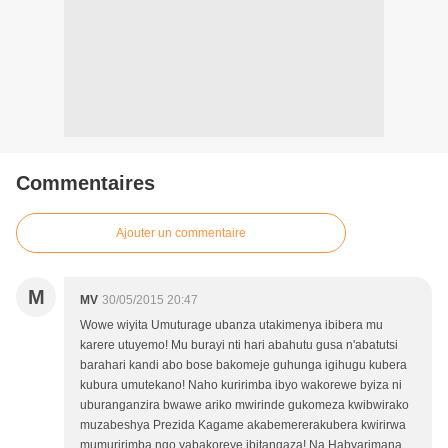
Commentaires
Ajouter un commentaire
M
MV
30/05/2015 20:47
Wowe wiyita Umuturage ubanza utakimenya ibibera mu
karere utuyemo! Mu burayi nti hari abahutu gusa n'abatutsi
barahari kandi abo bose bakomeje guhunga igihugu kubera
kubura umutekano! Naho kuririmba ibyo wakorewe byiza ni
uburanganzira bwawe ariko mwirinde gukomeza kwibwirako
muzabeshya Prezida Kagame akabemererakubera kwirirwa
mumuririmba ngo yabakoreye ibitangaza! Na Habyarimana