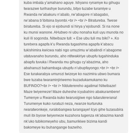
kuba imbata y’amahano aguye. Ishyano rynamye ku gihugu
twarazwe turihashye burundu, bityo tuzabe turamiye u
Rwanda rw’abakuru n’abato, rw’abagore n’abagabo,
rw’abana b’ibitsina byombi.<br /> <br /> BIratureba. Twese
biratureba. Si ejo si ejobundi si hirya y’ejobundi. Si na none
ku munsi wanone. AHubwo ni ubu nonaha kuli uyu munota no
kuli ili sogonda. Nitwibaze tuti: « Ese ubu tuli mu biki? ». Ko
turebera agapfa k’u Rwanda tugashima agapfa k’abacu
tukishimira kwicwa nabi ngo umuzimu w’abatindi n’abagome
utatuvanaho burundu, aho ntitwakiriye ubupfu tugahinduka
abapfu tuvuka i Rwanda mu gihugu cy’abazima, aho
abahanuzi bahambaga ubupfu n’ubupfayongo.<br /> <br />
Ese turakarabya umurozi twizeye ko nazimira ubwo bumara
bwe tuzaba twaraminjiriwemo buzadukamukamo ku
BUFINDO?<br /> <br /> NIduterereho agatima! Nitwibaze!
Maze twiyemeze! Maze duheshe icyubahiro abakurambere!
Tumenye u Rwanda kuko twarusigiwe ngo tutarutererana!
Turumenye kuko ruratuzi neza, rwanze kurturuka
rwaratwonkeje, ruratobangwa turangaye! Icyo gihe tuzasubira
muli ibi byose twiyemeze kuzahora tugenza nk’abazima kandi
nk’uko tubikomeyeho ubu, bamurikiwe bizima kandi
bakomeye ku buhangange bazwiho.