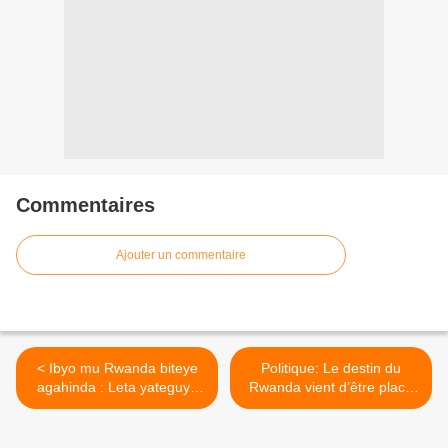
Commentaires
Ajouter un commentaire
< Ibyo mu Rwanda biteye
Politique: Le destin du
agahinda : Leta yateguye
Rwanda vient d’être placé
gahunda yo kwicisha
entre les mains d’un trio
abaturage inzara!
intellectuel ! >