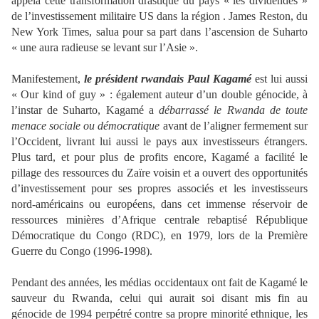
appela cette transformation drastique du pays « les dividendes »
de l’investissement militaire US dans la région . James Reston, du
New York Times, salua pour sa part dans l’ascension de Suharto
« une aura radieuse se levant sur l’Asie ».
Manifestement,
le président rwandais Paul Kagamé
est lui aussi
« Our kind of guy » : également auteur d’un double génocide, à
l’instar de Suharto, Kagamé a
débarrassé le Rwanda de toute
menace sociale ou démocratique
avant de l’aligner fermement sur
l’Occident, livrant lui aussi le pays aux investisseurs étrangers.
Plus tard, et pour plus de profits encore, Kagamé a facilité le
pillage des ressources du Zaïre voisin et a ouvert des opportunités
d’investissement pour ses propres associés et les investisseurs
nord-américains ou européens, dans cet immense réservoir de
ressources minières d’Afrique centrale rebaptisé République
Démocratique du Congo (RDC), en 1979, lors de la Première
Guerre du Congo (1996-1998).
Pendant des années, les médias occidentaux ont fait de Kagamé le
sauveur du Rwanda, celui qui aurait soi disant mis fin au
génocide de 1994 perpétré contre sa propre minorité ethnique, les