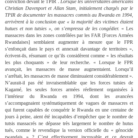
conviction devant le TPIR .
Lorsque les universitaires américains
Christian Davenport et Allan Stam, initialement chargés par le
TPIR de documenter les massacres commis au Rwanda en 1994,
arrivèrent à la conclusion que « la majorité des victimes étaient
hutues et non tutsies », on s’empressa de les congédier.
« Les
massacres dans les zones contrôlées par les FAR [Forces Armées
Rwandaises] semblaient augmenter à mesure que le FPR
s’enfonçait dans le pays et annexait davantage de territoires »,
écrivent-ils, résumant ce qu’ils considèrent comme « les résultats
les plus choquants » de leur recherche. « Lorsque le FPR
avançait, les massacres de masse augmentaient. Lorsqu’il
s’arrêtait, les massacres de masse diminuaient considérablement ».
N’aurait-il pas été invraisemblable que les forces tutsies de
Kagamé, les seules forces armées réellement organisées à
l’intérieur du Rwanda en 1994, dont les avancées
s’accompagnaient systématiquement de vagues de massacres et
qui furent capables de conquérir le Rwanda en une centaine de
jours à peine, aient été incapables d’empêcher que le nombre de
tutsis massacrés ne dépasse très largement le nombre de hutus
tués, comme le revendique la version officielle du « génocide
rwandais » ? C’est effectivement incroyable et ce devrait