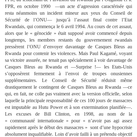
FPR, en octobre 1990 —un acte d’agression caractérisée qui
resta néanmoins un incident mineur aux yeux du Conseil de
Sécurité de l’ONU— jusqu’à l’assaut final contre l’Etat
Rwandais, qui commença le 6 avril 1994. Au cours de cet assaut,
alors que le « génocide » était supposé avoir commencé depuis
longtemps, les membres restants du gouvernement rwandais
pressèrent l’ONU d’envoyer davantage de Casques Bleus au
Rwanda pour contenir les violences. Mais Paul Kagamé, voyant
sa victoire assurée, ne tenait pas spécialement à voir davantage de
Casques Bleus au Rwanda et —Surprise !— les Etats-Unis
s’opposèrent fermement à l’envoi de troupes onusiennes
supplémentaires. Le Conseil de Sécurité réduisit même
drastiquement le contingent de Casques Bleus au Rwanda —ce
qui, en fait, ne colle pas vraiment avec la version officielle, selon
laquelle la principale responsabilité de ces 100 jours de massacres
est imputable au Hutu Power et à son extermination planifiée—.
Les excuses de Bill Clinton, en 1998, au nom de la
« communauté internationale » pour « n’avoir pas agi assez
rapidement après le début des massacres » sont d’une hypocrisie
absolument inqualifiable. Loin d’avoir failli à un prétendu objectif