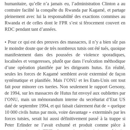
humanitaire, qu’elle n’a jamais eu, l’administration Clinton a au
contraire facilité la conquête du Rwanda par Kagamé, et partage
pleinement avec lui la responsabilité des exactions commises au
Rwanda et de celles dont le FPR s’est si férocement couvert en
RDC pendant tant d’années.
• Pour ce qui est des preuves des massacres, il n’y a bien sûr pas
le moindre doute que de très nombreux tutsis ont été tués, quoique
manifestement dans des poussées de violence sporadiques,
localisées et vengeresses, plutôt que dans l’exécution méthodique
d’une opération planifiée par les dirigeants hutus. En réalité,
seules les forces de Kagamé semblent avoir exterminé de façon
systématique et planifiée. Mais l’ONU et les Etats-Unis ont tout
fait pour minorer ces tueries. Non seulement le rapport Gersony,
de 1994, sur les massacres de Hutus fut envoyé aux oubliettes par
l’ONU, mais un mémorandum interne du secrétariat d’Etat US
daté de septembre 1994, et qui faisait clairement état de « quelque
10 000 civils hutus par mois, voire davantage » exterminés par les
forces tutsies, serait lui aussi définitivement passé à la trappe si
Peter Erlinder ne l’avait exhumé et produit comme pièce à