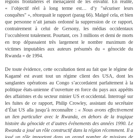
régions frontalières et menaçaient de les envahir. En réalité,
« l’objectif réel à long terme est… d’y "sécuriser leurs
conquêtes" », rétorquait le rapport (parag 66). Malgré cela, et bien
que personne n’ait jamais ordonné la suppression de ce rapport,
contrairement à celui de Gersony, les médias occidentaux
l’occultèrent totalement. Pourtant, ces 3 millions et demi de morts
en trop dépassaient très largement le nombre maximum de
victimes imputables aux auteurs présumés du « génocide du
Rwanda » de 1994.
De toute évidence, cette occultation tient au fait que le régime de
Kagamé est avant tout un régime client des USA, dont les
sanglantes opérations au Congo s’accordaient parfaitement à la
politique états-unienne d’ouverture en force du pays aux appétits
des affairistes et du secteur minier US et occidental. Interrogé sur
les fuites de ce rapport, Philip Crowley, assistant du secrétaire
d’État US alla jusqu’à reconnaître :
« Nous avons effectivement
un lien particulier avec le Rwanda, en dehors de la tragique
histoire du génocide et d’autres événements des années 1990. Le
Rwanda a joué un rôle constructif dans la région récemment. Il a
joué un rôle important dans un grand nombre de missions de