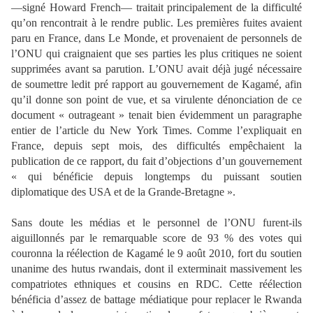
—signé Howard French— traitait principalement de la difficulté
qu’on rencontrait à le rendre public. Les premières fuites avaient
paru en France, dans Le Monde, et provenaient de personnels de
l’ONU qui craignaient que ses parties les plus critiques ne soient
supprimées avant sa parution. L’ONU avait déjà jugé nécessaire
de soumettre ledit pré rapport au gouvernement de Kagamé, afin
qu’il donne son point de vue, et sa virulente dénonciation de ce
document « outrageant » tenait bien évidemment un paragraphe
entier de l’article du New York Times. Comme l’expliquait en
France, depuis sept mois, des difficultés empêchaient la
publication de ce rapport, du fait d’objections d’un gouvernement
« qui bénéficie depuis longtemps du puissant soutien
diplomatique des USA et de la Grande-Bretagne ».
Sans doute les médias et le personnel de l’ONU furent-ils
aiguillonnés par le remarquable score de 93 % des votes qui
couronna la réélection de Kagamé le 9 août 2010, fort du soutien
unanime des hutus rwandais, dont il exterminait massivement les
compatriotes ethniques et cousins en RDC. Cette réélection
bénéficia d’assez de battage médiatique pour replacer le Rwanda