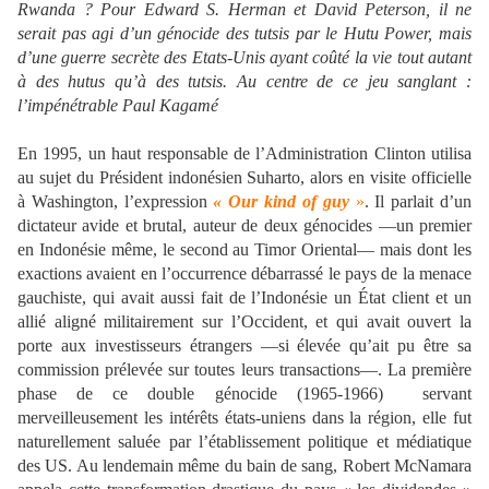
Rwanda ? Pour Edward S. Herman et David Peterson, il ne
serait pas agi d’un génocide des tutsis par le Hutu Power, mais
d’une guerre secrète des Etats-Unis ayant coûté la vie tout autant
à des hutus qu’à des tutsis. Au centre de ce jeu sanglant :
l’impénétrable Paul Kagamé
En 1995, un haut responsable de l’Administration Clinton utilisa
au sujet du Président indonésien Suharto, alors en visite officielle
à Washington, l’expression
« Our kind of guy
»
. Il parlait d’un
dictateur avide et brutal, auteur de deux génocides —un premier
en Indonésie même, le second au Timor Oriental— mais dont les
exactions avaient en l’occurrence débarrassé le pays de la menace
gauchiste, qui avait aussi fait de l’Indonésie un État client et un
allié aligné militairement sur l’Occident, et qui avait ouvert la
porte aux investisseurs étrangers —si élevée qu’ait pu être sa
commission prélevée sur toutes leurs transactions—. La première
phase de ce double génocide (1965-1966) servant
merveilleusement les intérêts états-uniens dans la région, elle fut
naturellement saluée par l’établissement politique et médiatique
des US. Au lendemain même du bain de sang, Robert McNamara