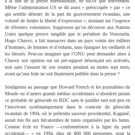
à la une de la presse internationale, ne fut-ce que brièvement.
Même l’administration US se dit assez « préoccupée » par « ce
qui semble dénoter de la part du gouvernement rwandais, une
volonté de limiter la liberté d’expression », insistant sur l’urgence
de réformes volontaires. Supposons qu’on découvre aux Nations
Unies quelque preuve tangible que le président du Venezuela,
Hugo Chavez, a fait massacrer dans un pays voisin des milliers
d’hommes, de femmes et d’enfants, sans épargner les vieillards et
les blessés. Peut-on imaginer que l’ONU peut demander alors à
Chavez son opinion sur un pré-rapport dénonçant ses activités,
non sans l’assurer de son soutien pendant au moins sept mois,
avant qu’une fuite ne soit finalement publiée dans la presse ?
Soulignons au passage que Howard French et les journalistes du
Monde ou d’autres grands médias occidentaux n’abordent jamais
ce probable de génocide en RDC sans le justifier tant soit peu en
l’inscrivant systématiquement dans le contexte du génocide
rwandais de 1994, où le prétendu sauveur providentiel, Kagamé,
aurait mis fin aux hécatombes de tutsis organisées par les hutus.
Comme écrit en France —conformément à la ligne du parti
occidental— « en 1994, plus de 800 000 personnes, pour la