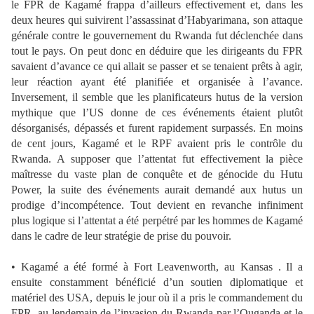
le FPR de Kagamé frappa d’ailleurs effectivement et, dans les
deux heures qui suivirent l’assassinat d’Habyarimana, son attaque
générale contre le gouvernement du Rwanda fut déclenchée dans
tout le pays. On peut donc en déduire que les dirigeants du FPR
savaient d’avance ce qui allait se passer et se tenaient prêts à agir,
leur réaction ayant été planifiée et organisée à l’avance.
Inversement, il semble que les planificateurs hutus de la version
mythique que l’US donne de ces événements étaient plutôt
désorganisés, dépassés et furent rapidement surpassés. En moins
de cent jours, Kagamé et le RPF avaient pris le contrôle du
Rwanda. A supposer que l’attentat fut effectivement la pièce
maîtresse du vaste plan de conquête et de génocide du Hutu
Power, la suite des événements aurait demandé aux hutus un
prodige d’incompétence. Tout devient en revanche infiniment
plus logique si l’attentat a été perpétré par les hommes de Kagamé
dans le cadre de leur stratégie de prise du pouvoir.
• Kagamé a été formé à Fort Leavenworth, au Kansas . Il a
ensuite constamment bénéficié d’un soutien diplomatique et
matériel des USA, depuis le jour où il a pris le commandement du
FPR, au lendemain de l’invasion du Rwanda par l’Ouganda et le