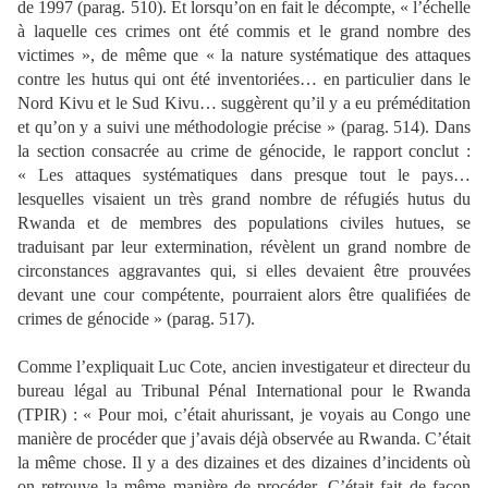
de 1997 (parag. 510). Et lorsqu’on en fait le décompte, « l’échelle
à laquelle ces crimes ont été commis et le grand nombre des
victimes », de même que « la nature systématique des attaques
contre les hutus qui ont été inventoriées… en particulier dans le
Nord Kivu et le Sud Kivu… suggèrent qu’il y a eu préméditation
et qu’on y a suivi une méthodologie précise » (parag. 514). Dans
la section consacrée au crime de génocide, le rapport conclut :
« Les attaques systématiques dans presque tout le pays…
lesquelles visaient un très grand nombre de réfugiés hutus du
Rwanda et de membres des populations civiles hutues, se
traduisant par leur extermination, révèlent un grand nombre de
circonstances aggravantes qui, si elles devaient être prouvées
devant une cour compétente, pourraient alors être qualifiées de
crimes de génocide » (parag. 517).
Comme l’expliquait Luc Cote, ancien investigateur et directeur du
bureau légal au Tribunal Pénal International pour le Rwanda
(TPIR) : « Pour moi, c’était ahurissant, je voyais au Congo une
manière de procéder que j’avais déjà observée au Rwanda. C’était
la même chose. Il y a des dizaines et des dizaines d’incidents où
on retrouve la même manière de procéder. C’était fait de façon