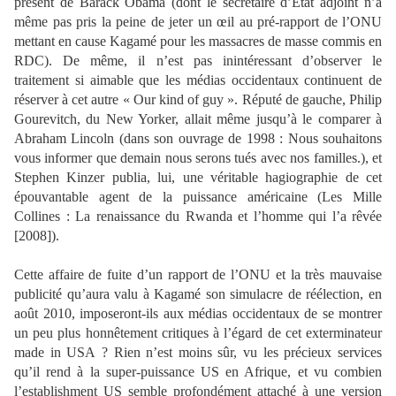
présent de Barack Obama (dont le secrétaire d’Etat adjoint n’a
même pas pris la peine de jeter un œil au pré-rapport de l’ONU
mettant en cause Kagamé pour les massacres de masse commis en
RDC). De même, il n’est pas inintéressant d’observer le
traitement si aimable que les médias occidentaux continuent de
réserver à cet autre « Our kind of guy ». Réputé de gauche, Philip
Gourevitch, du New Yorker, allait même jusqu’à le comparer à
Abraham Lincoln (dans son ouvrage de 1998 : Nous souhaitons
vous informer que demain nous serons tués avec nos familles.), et
Stephen Kinzer publia, lui, une véritable hagiographie de cet
épouvantable agent de la puissance américaine (Les Mille
Collines : La renaissance du Rwanda et l’homme qui l’a rêvée
[2008]).
Cette affaire de fuite d’un rapport de l’ONU et la très mauvaise
publicité qu’aura valu à Kagamé son simulacre de réélection, en
août 2010, imposeront-ils aux médias occidentaux de se montrer
un peu plus honnêtement critiques à l’égard de cet exterminateur
made in USA ? Rien n’est moins sûr, vu les précieux services
qu’il rend à la super-puissance US en Afrique, et vu combien
l’establishment US semble profondément attaché à une version