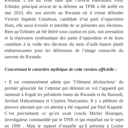
Rwanda. C’est sur cette base que l’avocat états-unien Peter
Erlinder, principal avocat de la défense au TPIR a été arrêté en
mai 2010, dès son arrivée au Rwanda où il venait défendre
Victoire Ingabire Umuhoza, candidate d’un parti d’opposition
Hutu, elle aussi écrouée et interdite de se présenter aux élections.
Bien qu’Erlinder ait été libéré sous caution en juin, son arrestation
et la répression systématique des partis d’opposition et de leurs
candidats à la veille des élections du mois d’août étaient plutôt
embarrassantes pour les défenseurs de l’image consacrée du
sauveur du Rwanda.
Concernant le caractère mythique de cette version officielle :
• Il est communément admis que ‘l’élément déclencheur’ du
premier génocide fut l’attentat qui détruisit en vol l’appareil qui
ramenait à Kigali les présidents hutus du Rwanda et du Burundi,
Juvénal Habyarimana et Cyprien Ntaryamira. Il y a pléthore de
preuves attestant que cet attentat a été organisé par Paul Kagamé.
C’est précisément ce qu’en avait conclu Michel Hourigan,
investigateur commandité par le TPIR et qui enquêtait sur le sujet
en 1996 . Mais le rapport d’enquête qu’il présenta à Louise