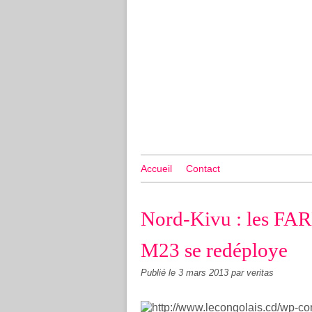
Accueil
Contact
Nord-Kivu : les FARD
M23 se redéploye
Publié le
3 mars 2013
par veritas