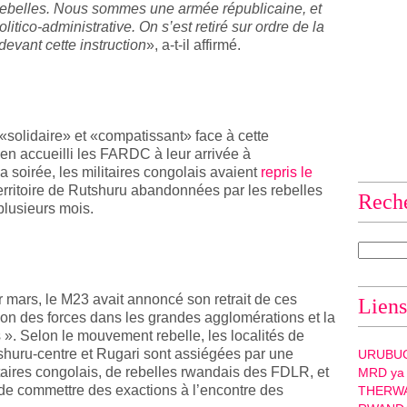
ebelles. Nous sommes une armée républicaine, et
itico-administrative. On s’est retiré sur ordre de la
devant cette instruction
», a-t-il affirmé.
dit «solidaire» et «compatissant» face à cette
bien accueilli les FARDC à leur arrivée à
 soirée, les militaires congolais avaient
repris le
territoire de Rutshuru abandonnées par les rebelles
Rech
plusieurs mois.
ars, le M23 avait annoncé son retrait de ces
Liens
ation des forces dans les grandes agglomérations et la
». Selon le mouvement rebelle, les localités de
huru-centre et Rugari sont assiégées par une
URUBU
taires congolais, de rebelles rwandais des FDLR, et
MRD ya
 de commettre des exactions à l’encontre des
THERW