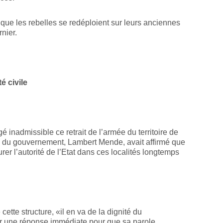
que les rebelles se redéploient sur leurs anciennes
nier.
é civile
é inadmissible ce retrait de l’armée du territoire de
le du gouvernement, Lambert Mende, avait affirmé que
er l’autorité de l’Etat dans ces localités longtemps
ette structure, «il en va de la dignité du
r une réponse immédiate pour que sa parole