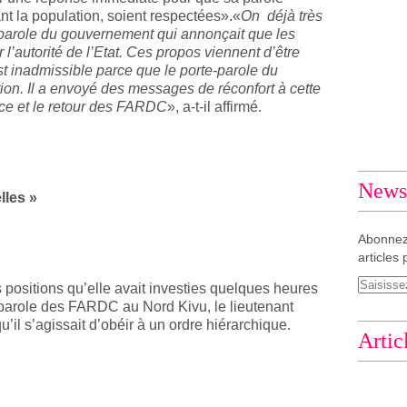
t la population, soient respectées».«
On déjà très
e-parole du gouvernement qui annonçait que les
l’autorité de l’Etat. Ces propos viennent d’être
est inadmissible parce que le porte-parole du
on. Il a envoyé des messages de réconfort à cette
nce et le retour des FARDC
», a-t-il affirmé.
Newsl
les »
Abonnez
articles 
s positions qu’elle avait investies quelques heures
e-parole des FARDC au Nord Kivu, le lieutenant
’il s’agissait d’obéir à un ordre hiérarchique.
Artic