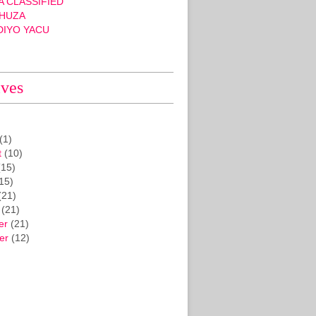
 CLASSIFIED
HUZA
DIYO YACU
ives
(1)
t
(10)
15)
15)
(21)
(21)
er
(21)
er
(12)