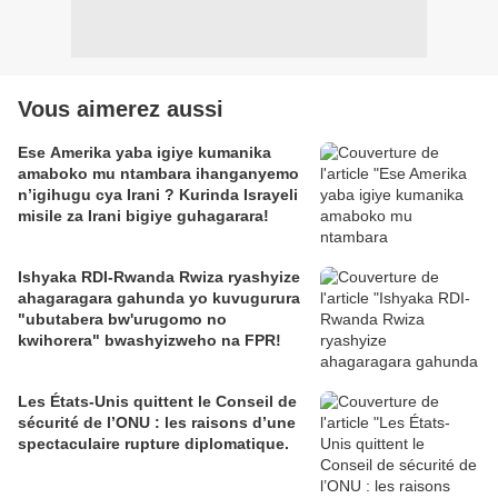
Vous aimerez aussi
Ese Amerika yaba igiye kumanika
amaboko mu ntambara ihanganyemo
n’igihugu cya Irani ? Kurinda Israyeli
misile za Irani bigiye guhagarara!
Ishyaka RDI-Rwanda Rwiza ryashyize
ahagaragara gahunda yo kuvugurura
"ubutabera bw'urugomo no
kwihorera" bwashyizweho na FPR!
Les États-Unis quittent le Conseil de
sécurité de l’ONU : les raisons d’une
spectaculaire rupture diplomatique.