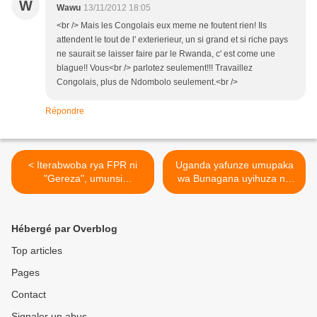
W
Wawu
13/11/2012 18:05
<br /> Mais les Congolais eux meme ne foutent rien! Ils
attendent le tout de l' exterierieur, un si grand et si riche pays
ne saurait se laisser faire par le Rwanda, c' est come une
blague!! Vous<br /> parlotez seulement!!! Travaillez
Congolais, plus de Ndombolo seulement.<br />
Répondre
< Iterabwoba rya FPR ni
Uganda yafunze umupaka
"Gereza", umunsi
wa Bunagana uyihuza na
abaturage baritinyutse bose
Congo ! >
bakigemura ko n'ubundi
basa n'abafunze izabigenza
Hébergé par Overblog
ite?
Top articles
Pages
Contact
Signaler un abus