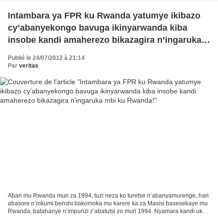
Intambara ya FPR ku Rwanda yatumye ikibazo
cy’abanyekongo bavuga ikinyarwanda kiba
insobe kandi amaherezo bikazagira n’ingaruka
mbi ku Rwanda!
Publié le 24/07/2012 à 21:14
Par
veritas
Abari mu Rwanda muri za 1994, tuzi neza ko turetse n’abanyamurenge, hari
abasore n’inkumi benshi bakomoka mu karere ka za Masisi basesekaye mu
Rwanda, batahanye n’impunzi z’abatutsi zo muri 1994. Nyamara kandi uko