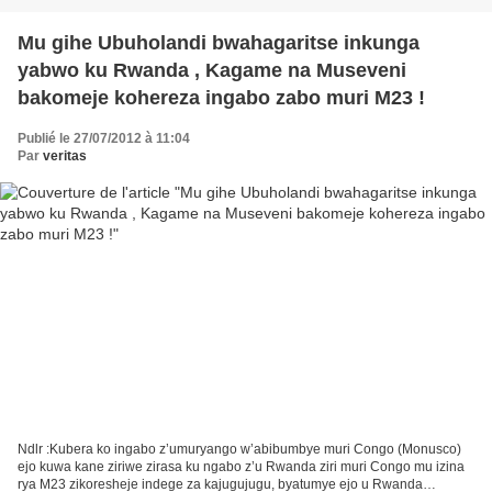
Mu gihe Ubuholandi bwahagaritse inkunga
yabwo ku Rwanda , Kagame na Museveni
bakomeje kohereza ingabo zabo muri M23 !
Publié le 27/07/2012 à 11:04
Par
veritas
Ndlr :Kubera ko ingabo z’umuryango w’abibumbye muri Congo (Monusco)
ejo kuwa kane ziriwe zirasa ku ngabo z’u Rwanda ziri muri Congo mu izina
rya M23 zikoresheje indege za kajugujugu, byatumye ejo u Rwanda