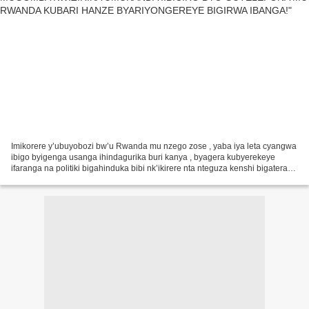
Imikorere y’ubuyobozi bw’u Rwanda mu nzego zose , yaba iya leta cyangwa
ibigo byigenga usanga ihindagurika buri kanya , byagera kubyerekeye
ifaranga na politiki bigahinduka bibi nk’ikirere nta nteguza kenshi bigatera
igihombo abashoye imari yabo mu bikorwa...