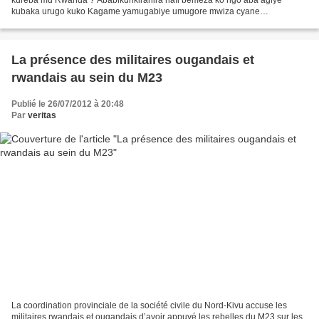
kubaka urugo kuko Kagame yamugabiye umugore mwiza cyane
w'umunyarwandakazi. ..!(corruption !) Ngo uwo mwana w'umukobwa...
La présence des militaires ougandais et
rwandais au sein du M23
Publié le 26/07/2012 à 20:48
Par
veritas
La coordination provinciale de la société civile du Nord-Kivu accuse les
militaires rwandais et ougandais d’avoir appuyé les rebelles du M23 sur les