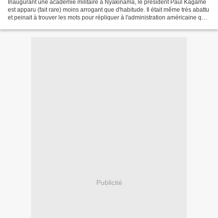
Inaugurant une académie militaire à Nyakinama, le président Paul Kagame
est apparu (fait rare) moins arrogant que d'habitude. Il était même très abattu
et peinait à trouver les mots pour répliquer à l'administration américaine qui
vient d'ajourner une...
Publicité