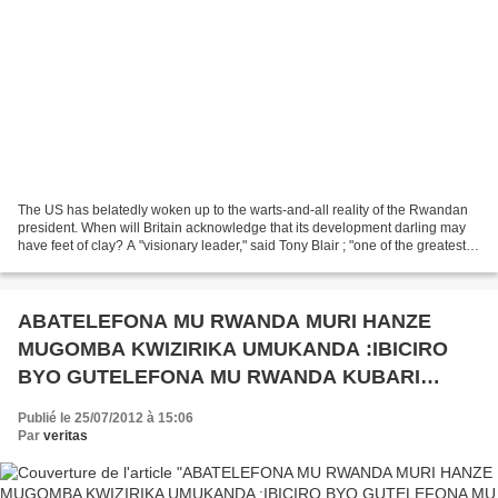
The US has belatedly woken up to the warts-and-all reality of the Rwandan
president. When will Britain acknowledge that its development darling may
have feet of clay? A "visionary leader," said Tony Blair ; "one of the greatest
leaders of our time," echoed...
ABATELEFONA MU RWANDA MURI HANZE
MUGOMBA KWIZIRIKA UMUKANDA :IBICIRO
BYO GUTELEFONA MU RWANDA KUBARI
HANZE BYARIYONGEREYE BIGIRWA IBANGA!
Publié le 25/07/2012 à 15:06
Par
veritas