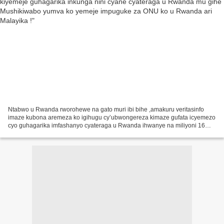
Ntabwo u Rwanda rworohewe na gato muri ibi bihe ,amakuru veritasinfo
imaze kubona aremeza ko igihugu cy’ubwongereza kimaze gufata icyemezo
cyo guhagarika imfashanyo cyateraga u Rwanda ihwanye na miliyoni 16
z’amafaranga y’ubwongereza , (hafi 15 374 452...