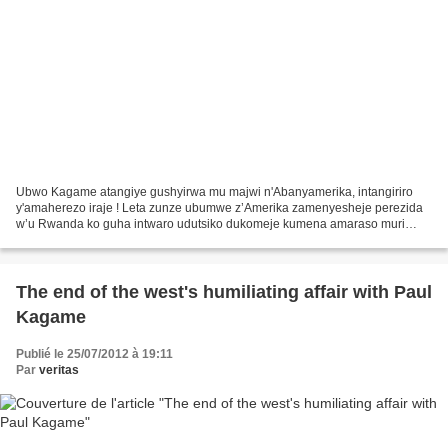
Ubwo Kagame atangiye gushyirwa mu majwi n'Abanyamerika, intangiriro
y'amaherezo iraje ! Leta zunze ubumwe z’Amerika zamenyesheje perezida
w’u Rwanda ko guha intwaro udutsiko dukomeje kumena amaraso muri
Repubulika iharanira demokarasi ya Kongo bizamuviramo...
The end of the west's humiliating affair with Paul
Kagame
Publié le 25/07/2012 à 19:11
Par
veritas