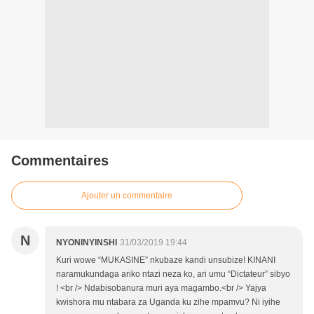
Commentaires
Ajouter un commentaire
N
NYONINYINSHI
31/03/2019 19:44
Kuri wowe “MUKASINE” nkubaze kandi unsubize! KINANI
naramukundaga ariko ntazi neza ko, ari umu “Dictateur” sibyo
! <br /> Ndabisobanura muri aya magambo.<br /> Yajya
kwishora mu ntabara za Uganda ku zihe mpamvu? Ni iyihe