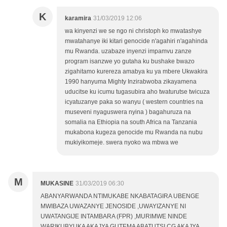
K
karamira
31/03/2019 12:06
wa kinyenzi we se ngo ni christoph ko mwatashye
mwatahanye iki kitari genocide n'agahiri n'agahinda
mu Rwanda. uzabaze inyenzi impamvu zanze
program isanzwe yo gutaha ku bushake bwazo
zigahitamo kurereza amabya ku ya mbere Ukwakira
1990 hanyuma Mighty Inzirabwoba zikayamena
uducitse ku icumu tugasubira aho twaturutse twicuza
icyatuzanye paka so wanyu ( western countries na
museveni nyaguswera nyina ) bagahuruza na
somalia na Ethiopia na south Africa na Tanzania
mukabona kugeza genocide mu Rwanda na nubu
mukiyikomeje. swera nyoko wa mbwa we
M
MUKASINE
31/03/2019 06:30
ABANYARWANDA NTIMUKABE NKABATAGIRA UBENGE
MWIBAZA UWAZANYE JENOSIDE ,UWAYIZANYE NI
UWATANGIJE INTAMBARA (FPR) ,MURIMWE NINDE
WARIKUBYUKA AKAJYA GUTEMA ABATUTSI CG AKAJYA