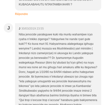
KUBAGA ABAHUTU NTANTAMBA IHARI ?
Répondre
J
J
30/03/2019 23:55
Niba jenocide yarateguwe kuki nta muntu wahamijwe icyo
cyaha n’inkiko zigenga? Yateguriwe he nande ryari gute
kuki?? Ko kuva muri 91 Habyarimana atategekaga igihugu
wenyine? Lando( musaza wa Mushikiwabo) yari ministre (
Inkotanyi nizo zamwiyiciye) ni ukuvuga ko Lando yateguye
jenocide ya benewabo?? Dr. Iyamuremye Augustin
wategekaga Rwasur (ibiro by’ubutasi by’icyo gihe) na nuyu
munsi wa none ari mu gihugu hari amakuru afite ku itegurwa?
Donc, hagati ya 1/10/90 na 6/4/94 ntabwo ariho hateguriwe
jenocide. Ibi byemezwa n’inkotanyi ubwazo iyo zivuga ngo
“leta yateguye umugambi wa jenocide ikanawushyira mu
bikorwa” iyo leta yakoze jenocide ni imwe ya Kambanda/
Sindikubwabo yagiyeho le 9/4/94 jenocide imaze iminsi 2
itangiye! Ibyo abafransa barimo bishinja ibyaha ni bimwe bita
“Qui trop s’excuse trop s’accuse” harabura gato bakiyemerera
ko bakoze jenocide mu rwanda. Abafransa batoje