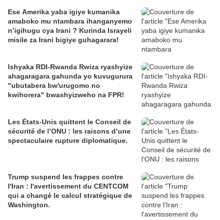
Ese Amerika yaba igiye kumanika
amaboko mu ntambara ihanganyemo
n’igihugu cya Irani ? Kurinda Israyeli
misile za Irani bigiye guhagarara!
Ishyaka RDI-Rwanda Rwiza ryashyize
ahagaragara gahunda yo kuvugurura
"ubutabera bw'urugomo no
kwihorera" bwashyizweho na FPR!
Les États-Unis quittent le Conseil de
sécurité de l’ONU : les raisons d’une
spectaculaire rupture diplomatique.
Trump suspend les frappes contre
l'Iran : l'avertissement du CENTCOM
qui a changé le calcul stratégique de
Washington.