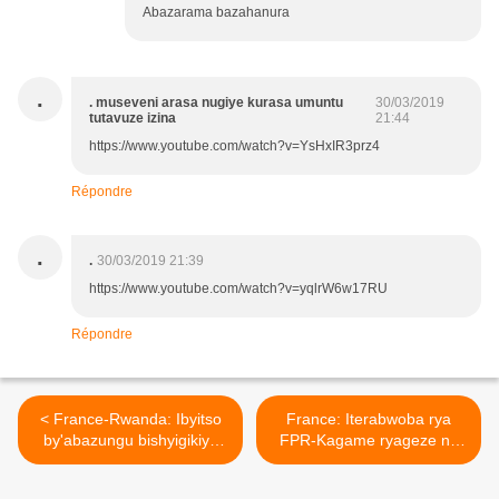
Abazarama bazahanura
.
. museveni arasa nugiye kurasa umuntu
30/03/2019
tutavuze izina
21:44
https://www.youtube.com/watch?v=YsHxIR3prz4
Répondre
.
.
30/03/2019 21:39
https://www.youtube.com/watch?v=yqlrW6w17RU
Répondre
< France-Rwanda: Ibyitso
France: Iterabwoba rya
by'abazungu bishyigikiye
FPR-Kagame ryageze no
umwicanyi Paul Kagame
kuri "Hervé Cheuzeville"
birasaba perezida
kubera igitabo yanditse kuri