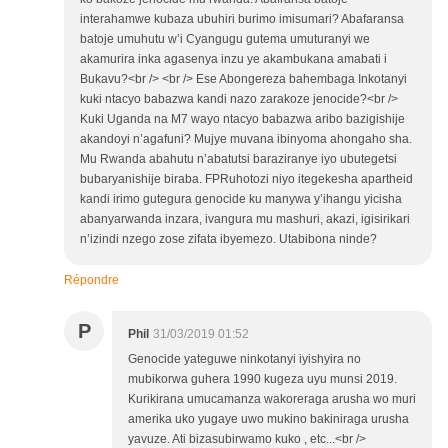
interahamwe kubaza ubuhiri burimo imisumari? Abafaransa
batoje umuhutu w’i Cyangugu gutema umuturanyi we
akamurira inka agasenya inzu ye akambukana amabati i
Bukavu?<br /> <br /> Ese Abongereza bahembaga Inkotanyi
kuki ntacyo babazwa kandi nazo zarakoze jenocide?<br />
Kuki Uganda na M7 wayo ntacyo babazwa aribo bazigishije
akandoyi n’agafuni? Mujye muvana ibinyoma ahongaho sha.
Mu Rwanda abahutu n’abatutsi baraziranye iyo ubutegetsi
bubaryanishije biraba. FPRuhotozi niyo itegekesha apartheid
kandi irimo gutegura genocide ku manywa y’ihangu yicisha
abanyarwanda inzara, ivangura mu mashuri, akazi, igisirikari
n’izindi nzego zose zifata ibyemezo. Utabibona ninde?
Répondre
P
Phil
31/03/2019 01:52
Genocide yateguwe ninkotanyi iyishyira no
mubikorwa guhera 1990 kugeza uyu munsi 2019.
Kurikirana umucamanza wakoreraga arusha wo muri
amerika uko yugaye uwo mukino bakiniraga urusha
yavuze. Ati bizasubirwamo kuko , etc...<br />