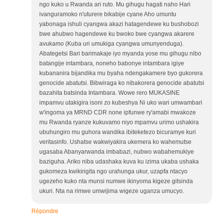
ngo kuko u Rwanda ari ruto. Mu gihugu hagati naho Hari
ivanguramoko n'uturere bikabije cyane Aho umuntu
yabonaga ishuli cyangwa akazi hatagendewe ku bushobozi
bwe ahubwo hagendewe ku bwoko bwe cyangwa akarere
avukamo (Kuba uri umukiga cyangwa umunyenduga).
Abategetsi Bari barimakaje iyo myanda yose mu gihugu nibo
batangije intambara, noneho babonye intambara igiye
kubananira bijandika mu byaha ndengakamere byo gukorera
genocide abatutsi. Bibwiraga ko nibakorera genocide abatutsi
bazahita batsinda Intambara. Wowe rero MUKASINE
impamvu utakigira isoni zo kubeshya Ni uko wari umwambari
w'ingoma ya MRND CDR none ipfunwe ry'amabi mwakoze
mu Rwanda ryanze kukuvamo niyo mpamvu urimo ushakira
ubuhungiro mu guhora wandika ibiteketezo bicuramye kuri
veritasinfo. Ushatse wakwiyakira ukemera ko wahemutse
ugasaba Abanyarwanda imbabazi, nubwo wabahemukiye
baziguha. Ariko niba udashaka kuva ku izima ukaba ushaka
gukomeza kwikirigita ngo urahunga ukur, uzapfa ntacyo
ugezeho kuko nta munsi numwe ikinyoma kigeze gitsinda
ukuri. Nta na rimwe umwijima wigeze uganza umucyo.
Répondre