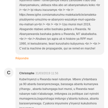
Nyumvira nawe! Tumenyereye inkuru zanditswe n'abo bita
Abanyamakuru, ukibaza niba abo ari abanyamakuru koko.<br
/> <br /> Iyi nkuru iracuramye.<br /> <br />
https://www.igihe.com/amakuru/mu-mateka/article/amateka-
yisubiyemo-umuzimu-w-abanyoro-wazukiye-muri-uganda-
mu-mahari-yo<br /> <br /> <br /> Uyu munsi muri 2019,
Abagande ntabwo aribo bashaka gutera u Rwanda. Ni
Abanyarwanda bashaka gutera u Rwanda, M7 akabafasha.
<br /> <br /> Ahubwo iyo agira uti ni histoire ya RPF muri
1990, iri kwisubiramo, twari kurushaho kubyumva.<br /> <br />
C’est la machine de propagande, qui se remet en marche!
Répondre
C
Christophe
31/03/2019 11:56
Kubw'inyenzi u Rwanda rwari ruboshye. Mbere y'intambara
ya 90 abantu baranyerezwaga, barasaga abantu kumanywa
y'ihangu , abantu bahungaga buri munsi, u Rwanda rwari
rubanye nabi n'abaturage, imfungwa za politique zari nyinshi
mumagereza,bagurishaga imitungo y'abantu kubusa, abantu
barasenyerwaga. Cyakora imyumvire y'inyenzi kukubohora