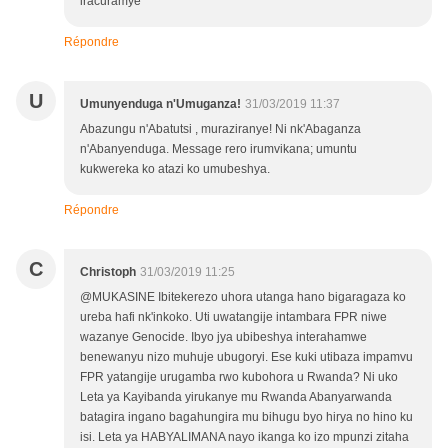
iracuramye
Répondre
U
Umunyenduga n'Umuganza!
31/03/2019 11:37
Abazungu n'Abatutsi , muraziranye! Ni nk'Abaganza
n'Abanyenduga. Message rero irumvikana; umuntu
kukwereka ko atazi ko umubeshya.
Répondre
C
Christoph
31/03/2019 11:25
@MUKASINE Ibitekerezo uhora utanga hano bigaragaza ko
ureba hafi nk'inkoko. Uti uwatangije intambara FPR niwe
wazanye Genocide. Ibyo jya ubibeshya interahamwe
benewanyu nizo muhuje ubugoryi. Ese kuki utibaza impamvu
FPR yatangije urugamba rwo kubohora u Rwanda? Ni uko
Leta ya Kayibanda yirukanye mu Rwanda Abanyarwanda
batagira ingano bagahungira mu bihugu byo hirya no hino ku
isi. Leta ya HABYALIMANA nayo ikanga ko izo mpunzi zitaha