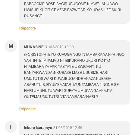
BABAGOME BOSE BAGIRUBUGOME KIMWE : AHUBWO
UWISHE KUGITICE AZABIBAZWE ARIKO UDASHIZE MURI
RUSANGE .
Répondre
M
MUKASINE
31/03/2019 13:30
@CRISTOPH,IBYO KUVUGA NGO INTAMBARA YA FPR NGO
YARI IFITE IMPAMVU NTIBIKURAHO UKURI KO IYO
NTAMBARA YA FPR YABYAYE UBWICANYI KU
BANYARWANDA :NKUBAZE MAZE USUBIZE,HARI
UMUTUTSI WARI KUVA IBUGANDE AKAZA KUBAGA
ABAHUTU B,IBYUMBA ATARI MUNTAMBARA ? NONE SE
HARI UMUHUTU WARI GUFATA UMUPANGA AKAJYA
GUTEMA UMUTUTSI NTANAMBARA IHARI ?
Répondre
I
Inkuru icuramye
31/03/2019 12:46