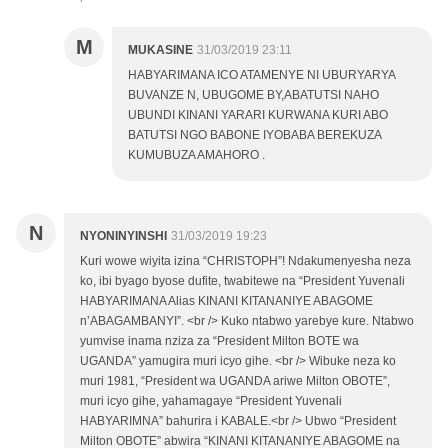
M
MUKASINE
31/03/2019 23:11
HABYARIMANA ICO ATAMENYE NI UBURYARYA
BUVANZE N, UBUGOME BY,ABATUTSI NAHO
UBUNDI KINANI YARARI KURWANA KURI ABO
BATUTSI NGO BABONE IYOBABA BEREKUZA
KUMUBUZA AMAHORO .
N
NYONINYINSHI
31/03/2019 19:23
Kuri wowe wiyita izina “CHRISTOPH”! Ndakumenyesha neza
ko, ibi byago byose dufite, twabitewe na “President Yuvenali
HABYARIMANA Alias KINANI KITANANIYE ABAGOME
n’ABAGAMBANYI”. <br /> Kuko ntabwo yarebye kure. Ntabwo
yumvise inama nziza za “President Milton BOTE wa
UGANDA” yamugira muri icyo gihe. <br /> Wibuke neza ko
muri 1981, “President wa UGANDA ariwe Milton OBOTE”,
muri icyo gihe, yahamagaye “President Yuvenali
HABYARIMNA” bahurira i KABALE.<br /> Ubwo “President
Milton OBOTE” abwira “KINANI KITANANIYE ABAGOME na