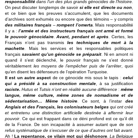
responsabilité
dans l’un des plus grands génocides de l’histoire
.
On peut discuter longtemps de savoir
si elle est directe ou non
,
et ce bien que les preuves s’accumulent, que les documents
d’archives sont exhumés ou encore que des témoins – y compris
des militaires français
–
rompent l’omerta
. Mais responsabilité
il y a :
l’armée et des instructeurs français ont armé et formé
le pouvoir génocidaire
.
Avant, pendant et après
. Certes, les
Français n’ont pas transmis
les techniques de mort à la
machette
. Mais les services et les responsables politiques
français
savaient qu’un génocide se préparait
. Ni en amont ni
quand il s’est déclenché, le pouvoir français ne s’est donné
véritablement
les moyens de l’empêcher puis de l’arrêter
, quoi
qu’en disent les défenseurs de l’opération Turquoise.
Il est un autre aspect
de ce génocide mis sous le tapis :
celui
qui a présidé à sa construction mentale
, à sa justification
raciste
.
Hutus et Tutsis n’ont en réalité aucune différence
:
même
langue, même culture, même zones de nomadisme et de
sédentarisation… Même histoire
. Ce sont, à l’instar
des
Anglais et des Français, les colonisateurs belges
qui ont créé
et entretenu une distinction artificielle destinée à affermir leur
pouvoir
. Ce qui est frappant dans ce déni profond est ce qu’il dit
de la France. De son incapacité à assumer autant que de
son
refus systématique de s’excuser de ce que d’autres ont
fait
avant
.
Ah !
La repentance, ce vilain mot qui déshonore
.
La Belgique