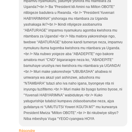
mpamvu nyamukuru, yatumye yishora mu ntambara za
Uganda?<br /> Ba “President Idi Amini na Milton OBOTE”
ntibigeze badutera u Rwanda. <br /> “President Yuvenari
HABYARIMANA” yishoraga mu ntambara za Uganda
yashakaga iki?<br /> Ikindi ntiyigeze asobanurira
“ABATURAGE” impamvu nyamukuru agomba kwishora mu
ntambara za Uganda! <br /> Nta matora yakoresheje ngo,
twebwe “ABATURAGE” tubone kandi tumenye neza, impamvu
nymukuru ituma tugomba kwishora mu ntanbara ya Uganda.
<br /> Nta nubwo yoigeze aba “ABADEPITE” ngo bakore
amatora muri “CND” bigararagre neza ko, “ABADEPITE”
bamuhaye urushya rwo kwishora mu ntambara ya UGANDA!
<br /> Muri make yakoresheje “UBUBASHA” ahabwa ni
umwanya wa akazi yari ashinzwe, adushora mu
“NTAMBARA” tutazi aho iva naho igana, byongeye nta ni
inyungu tuzifitemo.<br /> Muri make ibi byago turimo byose, ni
“Yuvenali HABYARIMNA” wabiduteye.<br /> Kuko
yatugurishije tutabizi kumpavu zidasobanutse neza, ajya
gufatanya ni “UMUTUTSI Yoweri KGUTA M7” mu kurwanya
President Mwiza “Milton OBOTE”.<br /> Ibi nkubwiye sibyo?
Niba mbeshya Vuga “YEGO cyangwa HOYA
Répondre