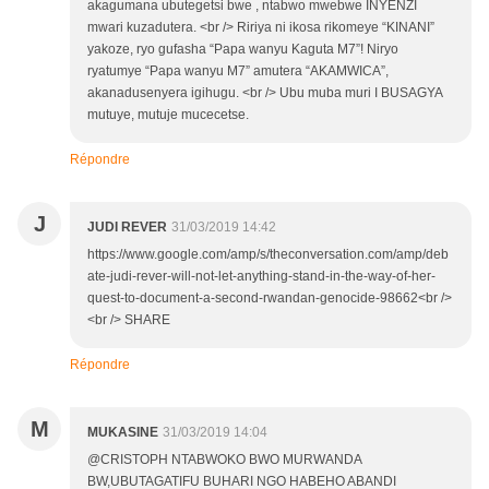
akagumana ubutegetsi bwe , ntabwo mwebwe INYENZI
mwari kuzadutera. <br /> Ririya ni ikosa rikomeye “KINANI”
yakoze, ryo gufasha “Papa wanyu Kaguta M7”! Niryo
ryatumye “Papa wanyu M7” amutera “AKAMWICA”,
akanadusenyera igihugu. <br /> Ubu muba muri I BUSAGYA
mutuye, mutuje mucecetse.
Répondre
J
JUDI REVER
31/03/2019 14:42
https://www.google.com/amp/s/theconversation.com/amp/deb
ate-judi-rever-will-not-let-anything-stand-in-the-way-of-her-
quest-to-document-a-second-rwandan-genocide-98662<br />
<br /> SHARE
Répondre
M
MUKASINE
31/03/2019 14:04
@CRISTOPH NTABWOKO BWO MURWANDA
BW,UBUTAGATIFU BUHARI NGO HABEHO ABANDI