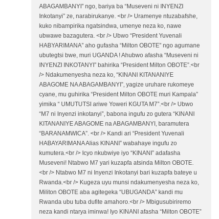
ABAGAMBANYI” ngo, bariya ba “Museveni ni INYENZI
Inkotanyi” ze, narabirukanye. <br /> Uramenye ntuzabafshe,
kuko nibampirika ngatsindwa, umenye neza ko, nawe
ubwawe bazagutera. <br /> Ubwo “President Yuvenali
HABYARIMANA” aho gufasha “Milton OBOTE” ngo agumane
ubutegtsi bwe, muri UGANDA ! Ahubwo afasha “Museveni ni
INYENZI INKOTANYI” bahirika “President Milton OBOTE”.<br
/> Ndakumenyesha neza ko, “KINANI KITANANIYE
ABAGOME NA ABAGAMBANYI”, yagize uruhare rukomeye
cyane, mu guhirika “President Milton OBOTE muri Kampala”
yimika “ UMUTUTSI ariwe Yoweri KGUTA M7”.<br /> Ubwo
“M7 ni Inyenzi inkotanyi”, babona ingufu zo gutera “KINANI
KITANANIYE ABAGOME na ABAGAMBANYI, baramutera
“BARANAMWICA”. <br /> Kandi ari “President Yuvenali
HABAYARIMANA Alias KINANI” wabahaye ingufu zo
kumutera.<br /> Icyo nkubwiye iyo “KINANI” adafasha
Museveni! Ntabwo M7 yari kuzapfa atsinda Milton OBOTE.
<br /> Ntabwo M7 ni Inyenzi Inkotanyi bari kuzapfa bateye u
Rwanda.<br /> Kugeza uyu munsi ndakumenyesha neza ko,
Militon OBOTE aba agitegeka “UBUGANDA” kandi mu
Rwanda ubu tuba dufite amahoro.<br /> Mbigusubiriremo
neza kandi ntarya iminwa! Iyo KINANI afasha “Milton OBOTE”