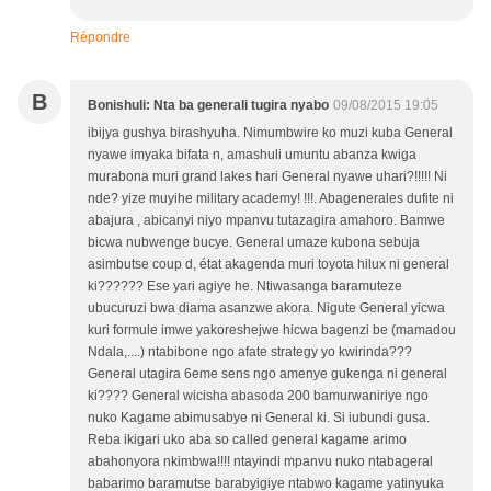
Répondre
B
Bonishuli: Nta ba generali tugira nyabo
09/08/2015 19:05
ibijya gushya birashyuha. Nimumbwire ko muzi kuba General
nyawe imyaka bifata n, amashuli umuntu abanza kwiga
murabona muri grand lakes hari General nyawe uhari?!!!!! Ni
nde? yize muyihe military academy! !!!. Abagenerales dufite ni
abajura , abicanyi niyo mpanvu tutazagira amahoro. Bamwe
bicwa nubwenge bucye. General umaze kubona sebuja
asimbutse coup d, état akagenda muri toyota hilux ni general
ki?????? Ese yari agiye he. Ntiwasanga baramuteze
ubucuruzi bwa diama asanzwe akora. Nigute General yicwa
kuri formule imwe yakoreshejwe hicwa bagenzi be (mamadou
Ndala,....) ntabibone ngo afate strategy yo kwirinda???
General utagira 6eme sens ngo amenye gukenga ni general
ki???? General wicisha abasoda 200 bamurwaniriye ngo
nuko Kagame abimusabye ni General ki. Si iubundi gusa.
Reba ikigari uko aba so called general kagame arimo
abahonyora nkimbwa!!!! ntayindi mpanvu nuko ntabageral
babarimo baramutse barabyigiye ntabwo kagame yatinyuka