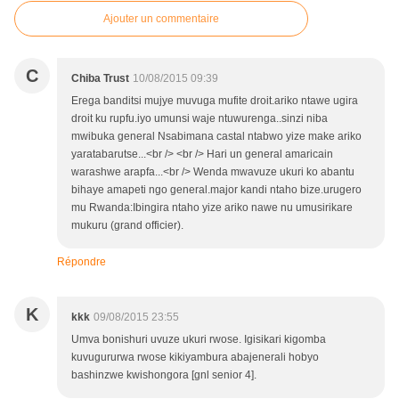
Ajouter un commentaire
C
Chiba Trust
10/08/2015 09:39
Erega banditsi mujye muvuga mufite droit.ariko ntawe ugira
droit ku rupfu.iyo umunsi waje ntuwurenga..sinzi niba
mwibuka general Nsabimana castal ntabwo yize make ariko
yaratabarutse...<br /> <br /> Hari un general amaricain
warashwe arapfa...<br /> Wenda mwavuze ukuri ko abantu
bihaye amapeti ngo general.major kandi ntaho bize.urugero
mu Rwanda:Ibingira ntaho yize ariko nawe nu umusirikare
mukuru (grand officier).
Répondre
K
kkk
09/08/2015 23:55
Umva bonishuri uvuze ukuri rwose. Igisikari kigomba
kuvugururwa rwose kikiyambura abajenerali hobyo
bashinzwe kwishongora [gnl senior 4].