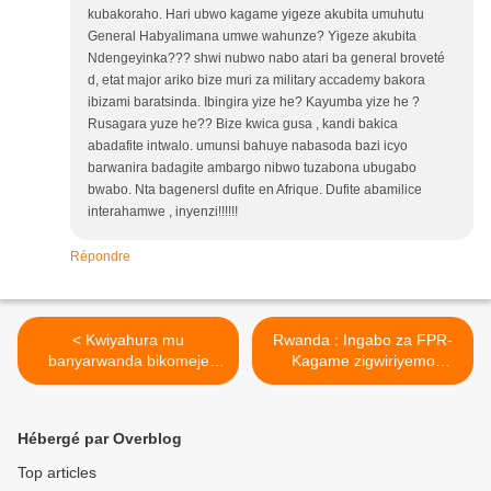
kubakoraho. Hari ubwo kagame yigeze akubita umuhutu
General Habyalimana umwe wahunze? Yigeze akubita
Ndengeyinka??? shwi nubwo nabo atari ba general broveté
d, etat major ariko bize muri za military accademy bakora
ibizami baratsinda. Ibingira yize he? Kayumba yize he ?
Rusagara yuze he?? Bize kwica gusa , kandi bakica
abadafite intwalo. umunsi bahuye nabasoda bazi icyo
barwanira badagite ambargo nibwo tuzabona ubugabo
bwabo. Nta bagenersl dufite en Afrique. Dufite abamilice
interahamwe , inyenzi!!!!!!
Répondre
< Kwiyahura mu
Rwanda : Ingabo za FPR-
banyarwanda bikomeje
Kagame zigwiriyemo
kuba icyorezo, Manzi Jean
ibyihebe n’abasazi ! >
Pierre mu Buholandi
yiyahuye!
Hébergé par Overblog
Top articles