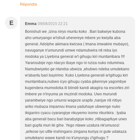
Répondre
E
Emma
09/08/2015 22:21
Bonishuli we ,izina niryo muntu koko . Bari bakwiye kubona
aho umuryango w'ishuli uherereye mbere yo kwiyita aba
general. Adolphe akimara kwicwa ( Imana imwakire mubayo),
navuganye n'umurundi umwe ndamubwira nti reba iyo
modoka ya Liyetona general w'i gihugu kiri muntambara !!!!
Yaransubije ngo ntacyo ibaye ngo ni nziza nuko ndumirwa.
Namubwiyeko ge ntareba ubwiza ,ahubwo ndeba umutekano
w'abantu bari bayirimo. Kuko Liyetona generali w'igihugu kiri
muntambara,nubwo icyo gihugu cyaba gikennye yagombye
kugendera mumodoka ili blindé kandi akagira na escortes ziri
imbere ye n'inyuma ye muzindi modoka. Uwo murundi
yarambwiye ngo umunsi wageze urapfa ,nanjye nti nibyo
ariko mubaza impamvu Imana yaduhaye ubwenge nuko
ikiganiro cyacu cyarangiye nkuyemo isomo rikurikira : Iyaba
aba generali bacu bari barabyigiye koko ,ntibagapfuye urwo
bari gupfa muri iki gihe. Yego ntawe uzatura nk'umusozi
,arikose iyo ufite inshingano zingana kuriya ni gute udakaza
umutekano wawe kandi no k'unyungu z'igihugu ?