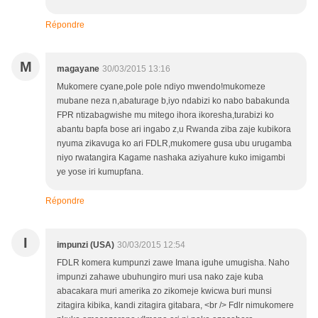
Répondre
M
magayane
30/03/2015 13:16
Mukomere cyane,pole pole ndiyo mwendo!mukomeze
mubane neza n,abaturage b,iyo ndabizi ko nabo babakunda
FPR ntizabagwishe mu mitego ihora ikoresha,turabizi ko
abantu bapfa bose ari ingabo z,u Rwanda ziba zaje kubikora
nyuma zikavuga ko ari FDLR,mukomere gusa ubu urugamba
niyo rwatangira Kagame nashaka aziyahure kuko imigambi
ye yose iri kumupfana.
Répondre
I
impunzi (USA)
30/03/2015 12:54
FDLR komera kumpunzi zawe Imana iguhe umugisha. Naho
impunzi zahawe ubuhungiro muri usa nako zaje kuba
abacakara muri amerika zo zikomeje kwicwa buri munsi
zitagira kibika, kandi zitagira gitabara, <br /> Fdlr nimukomere