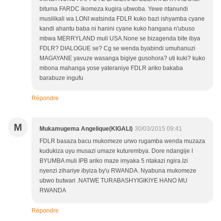
bituma FARDC ikomeza kugira ubwoba. Yewe ntanundi
musilikali wa LONI watsinda FDLR kuko bazi ishyamba cyane
kandi ahantu baba ni hanini cyane kuko hangana n'ubuso
mbwa MERRYLAND muli USA.None se bizagenda bite ibya
FDLR? DIALOGUE se? Cg se wenda byabindi umuhanuzi
MAGAYANE yavuze wasanga bigiye gusohora? uti kuki? kuko
mbona mahanga yose yateraniye FDLR ariko bakaba
barabuze ingufu
Répondre
M
Mukamugema Angelique(KIGALI)
30/03/2015 09:41
FDLR basaza bacu mukomeze urwo rugamba wenda muzaza
kudukiza uyu musazi umaze kuturembya. Dore ndangije I
BYUMBA muli IPB ariko maze imyaka 5 ntakazi ngira.Izi
nyenzi zihariye ibyiza by'u RWANDA. Nyabuna mukomeze
ubwo butwari .NATWE TURABASHYIGIKIYE HANO MU
RWANDA
Répondre