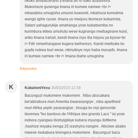
nkuko amasezerano y'Imana ari ni nako azasohora.
Mukomeze gusenga Imana iri kumwe namwe.<br />
mbasabira umugisha umunsi kuwundi, mbahoza kumutima
wange igihe cyose. Imana yo mwijuru ikomeze kubarinda.
Satani yahagurukije amahanga yose kubatsemba no
kurimbura ikitwa umuhutu wese kugirango mwibagirane kuisi,
ariko Imana irahali, kandi Imana niyo iba hejuru ya byose<br
/> Fdlr nimwihangane kugera kwiherezo. Kandi mwibuke ko
gupfa nukwa buri wese, ntimutinye niyo haba murupfu. Imana
iri kumwe namwe.<br /> Imana ibahe umugisha
Répondre
K
KubahoniYesu
30/03/2015 12:39
Bacunguzi mukomere mukomere . Niba ubucakara
bw'abirabura muri Amerika bwararangiye ; niba apartheid
muri Afrika yepfo yararangiye ; bivuga ko niyi genocide
ikorerwa "les bantous de l'Afrique des grands Lacs " isi yose
irebera cyangwa ibishyigikiye kubera inyungu ibifitemo
;hashize imyaka irenga 25 izashyira irangire . Abiciwe ababo
mwese mukabura kirengera mukomere . Bacunguzi bacu