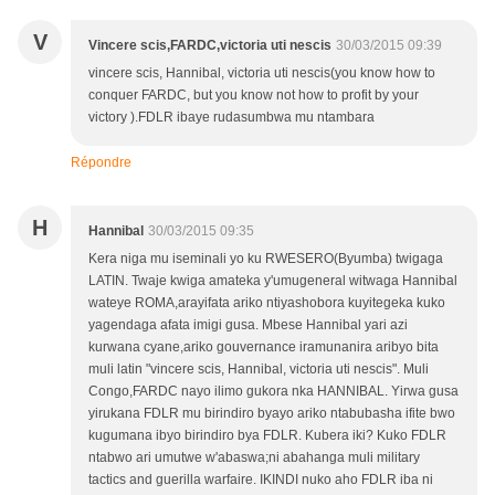
V
Vincere scis,FARDC,victoria uti nescis
30/03/2015 09:39
vincere scis, Hannibal, victoria uti nescis(you know how to
conquer FARDC, but you know not how to profit by your
victory ).FDLR ibaye rudasumbwa mu ntambara
Répondre
H
Hannibal
30/03/2015 09:35
Kera niga mu iseminali yo ku RWESERO(Byumba) twigaga
LATIN. Twaje kwiga amateka y'umugeneral witwaga Hannibal
wateye ROMA,arayifata ariko ntiyashobora kuyitegeka kuko
yagendaga afata imigi gusa. Mbese Hannibal yari azi
kurwana cyane,ariko gouvernance iramunanira aribyo bita
muli latin "vincere scis, Hannibal, victoria uti nescis". Muli
Congo,FARDC nayo ilimo gukora nka HANNIBAL. Yirwa gusa
yirukana FDLR mu birindiro byayo ariko ntabubasha ifite bwo
kugumana ibyo birindiro bya FDLR. Kubera iki? Kuko FDLR
ntabwo ari umutwe w'abaswa;ni abahanga muli military
tactics and guerilla warfaire. IKINDI nuko aho FDLR iba ni