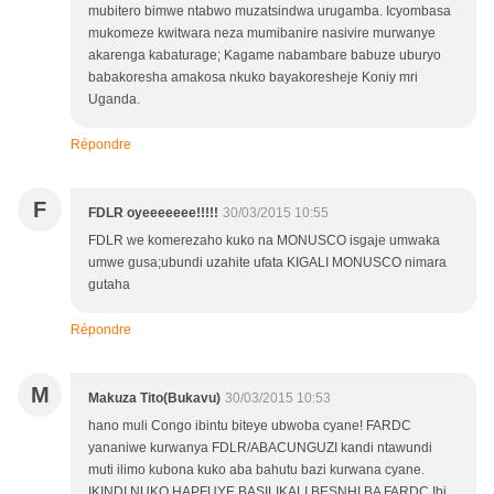
mubitero bimwe ntabwo muzatsindwa urugamba. Icyombasa
mukomeze kwitwara neza mumibanire nasivire murwanye
akarenga kabaturage; Kagame nabambare babuze uburyo
babakoresha amakosa nkuko bayakoresheje Koniy mri
Uganda.
Répondre
F
FDLR oyeeeeeee!!!!!
30/03/2015 10:55
FDLR we komerezaho kuko na MONUSCO isgaje umwaka
umwe gusa;ubundi uzahite ufata KIGALI MONUSCO nimara
gutaha
Répondre
M
Makuza Tito(Bukavu)
30/03/2015 10:53
hano muli Congo ibintu biteye ubwoba cyane! FARDC
yananiwe kurwanya FDLR/ABACUNGUZI kandi ntawundi
muti ilimo kubona kuko aba bahutu bazi kurwana cyane.
IKINDI NUKO HAPFUYE BASILIKALI BESNHI BA FARDC.Ibi