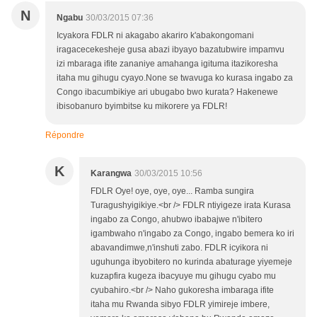
N
Ngabu
30/03/2015 07:36
Icyakora FDLR ni akagabo akariro k'abakongomani
iragacecekesheje gusa abazi ibyayo bazatubwire impamvu
izi mbaraga ifite zananiye amahanga igituma itazikoresha
itaha mu gihugu cyayo.None se twavuga ko kurasa ingabo za
Congo ibacumbikiye ari ubugabo bwo kurata? Hakenewe
ibisobanuro byimbitse ku mikorere ya FDLR!
Répondre
K
Karangwa
30/03/2015 10:56
FDLR Oye! oye, oye, oye... Ramba sungira
Turagushyigikiye.<br /> FDLR ntiyigeze irata Kurasa
ingabo za Congo, ahubwo ibabajwe n'ibitero
igambwaho n'ingabo za Congo, ingabo bemera ko iri
abavandimwe,n'inshuti zabo. FDLR icyikora ni
uguhunga ibyobitero no kurinda abaturage yiyemeje
kuzapfira kugeza ibacyuye mu gihugu cyabo mu
cyubahiro.<br /> Naho gukoresha imbaraga ifite
itaha mu Rwanda sibyo FDLR yimireje imbere,