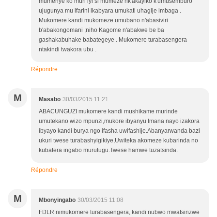
mumenye ko muri iyi si mumeze nk'akayiko k'umusemburo
ujugunya mu ifarini ikabyara umukati uhagije imbaga .
Mukomere kandi mukomeze umubano n'abasiviri
b'abakongomani ;niho Kagome n'abakwe be ba
gashakabuhake babategeye . Mukomere turabasengera
ntakindi twakora ubu .
Répondre
M
Masabo
30/03/2015 11:21
ABACUNGUZI mukomere kandi mushikame murinde
umutekano wizo mpunzi,mukore ibyanyu Imana nayo izakora
ibyayo kandi burya ngo ifasha uwifashije.Abanyarwanda bazi
ukuri twese turabashyigikiye,Uwiteka akomeze kubarinda no
kubatera ingabo murutugu.Twese hamwe tuzatsinda.
Répondre
M
Mbonyingabo
30/03/2015 11:08
FDLR nimukomere turabasengera, kandi nubwo mwatsinzwe