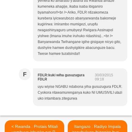
yemera ko amaraso y'abana bu Rwanda amaze
kumeneka ahagije, ikaba isaba ibiganiro
byamahoro!!<br /> Ariko, FDLR ntizakomeza
kurebera iyicwarubozo abanyarwanda bakomeje
kugirirwa: imirambo mumigezi, urupfu
rwagashinyaguro umubyeyi Rwigara Assinapol
yishwe (Imana imuhe iruhuko ridashira)...<br />
Banyarwanda Twihangane igihe gisigaye nicyo gito,
dushyire hamwe dushyigikire abacunguze bacu.
Twese hamwe tuzatsinda!!
F
FDLR:kuki wiha gusuzugura
30/03/2015
FDLR
09:18
uyu wiyise NGABU ndabona yiha gusuzugura FDLR.
Cyokora ntawamurenganya kuko NI UMUSIVILI utazi
uko intambara zitegurwa
< Rwanda : Protais Mitali
Itangazo : Radiyo Impala