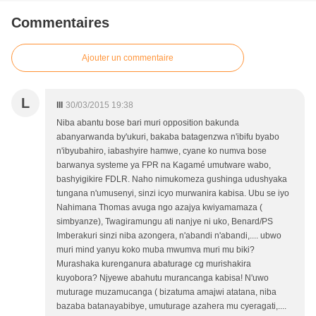
Commentaires
Ajouter un commentaire
L
lll
30/03/2015 19:38
Niba abantu bose bari muri opposition bakunda
abanyarwanda by'ukuri, bakaba batagenzwa n'ibifu byabo
n'ibyubahiro, iabashyire hamwe, cyane ko numva bose
barwanya systeme ya FPR na Kagamé umutware wabo,
bashyigikire FDLR. Naho nimukomeza gushinga udushyaka
tungana n'umusenyi, sinzi icyo murwanira kabisa. Ubu se iyo
Nahimana Thomas avuga ngo azajya kwiyamamaza (
simbyanze), Twagiramungu ati nanjye ni uko, Benard/PS
Imberakuri sinzi niba azongera, n'abandi n'abandi,.... ubwo
muri mind yanyu koko muba mwumva muri mu biki?
Murashaka kurenganura abaturage cg murishakira
kuyobora? Njyewe abahutu murancanga kabisa! N'uwo
muturage muzamucanga ( bizatuma amajwi atatana, niba
bazaba batanayabibye, umuturage azahera mu cyeragati,....