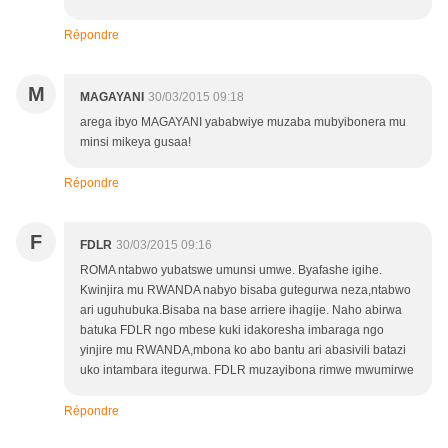
Répondre
M
MAGAYANI
30/03/2015 09:18
arega ibyo MAGAYANI yababwiye muzaba mubyibonera mu
minsi mikeya gusaa!
Répondre
F
FDLR
30/03/2015 09:16
ROMA ntabwo yubatswe umunsi umwe. Byafashe igihe.
Kwinjira mu RWANDA nabyo bisaba gutegurwa neza,ntabwo
ari uguhubuka.Bisaba na base arriere ihagije. Naho abirwa
batuka FDLR ngo mbese kuki idakoresha imbaraga ngo
yinjire mu RWANDA,mbona ko abo bantu ari abasivili batazi
uko intambara itegurwa. FDLR muzayibona rimwe mwumirwe
Répondre