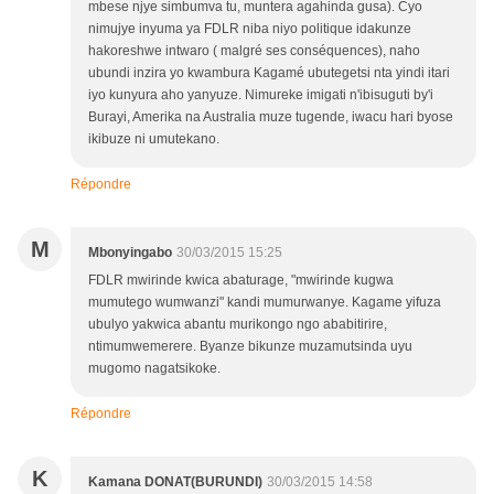
mbese njye simbumva tu, muntera agahinda gusa). Cyo
nimujye inyuma ya FDLR niba niyo politique idakunze
hakoreshwe intwaro ( malgré ses conséquences), naho
ubundi inzira yo kwambura Kagamé ubutegetsi nta yindi itari
iyo kunyura aho yanyuze. Nimureke imigati n'ibisuguti by'i
Burayi, Amerika na Australia muze tugende, iwacu hari byose
ikibuze ni umutekano.
Répondre
M
Mbonyingabo
30/03/2015 15:25
FDLR mwirinde kwica abaturage, "mwirinde kugwa
mumutego wumwanzi" kandi mumurwanye. Kagame yifuza
ubulyo yakwica abantu murikongo ngo ababitirire,
ntimumwemerere. Byanze bikunze muzamutsinda uyu
mugomo nagatsikoke.
Répondre
K
Kamana DONAT(BURUNDI)
30/03/2015 14:58