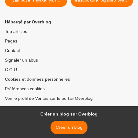
yambuye ishyaka rya PL
irasubukura ibiganiro byayo
miliyoni 50 arisimbukira !
ku mirongo migufi. >
Hébergé par Overblog
Top articles
Pages
Contact
Signaler un abus
C.G.U.
Cookies et données personnelles
Préférences cookies
Voir le profil de Veritas sur le portail Overblog
Créer un blog sur Overblog
Créer un blog