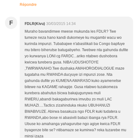
Répondre
F
FDLR(Kivu)
30/03/2015 14:34
Muraho bavandimwe mwese mukunda les FDLR? Twe
tumeze neza hano kandi dukomeye ku mugambi wacu wo
kurinda impunzi. Tubabajwe n'abasilikali ba Congo bapfuye
mu bitero biherutse batugabyeho. Twebwe nta gahunda dufite
yo kurwanya LONI cg FARDC...ariko ntabwo dushobora
kwicwa turebera gusa. NIBA UDUSHOTOYE
,TWIRWANAHO.Twe dushaka AMAHORO/DIALOGUE maze
tugataha mu RWANDA ducyuye izi mpunzi zose. Nta
gahunda dufite yo KUMENA AMARASO kuko ayamenetse
bitewe na KAGAME rahagije. Gusa ntabwo tuzakomeza
kurebera abahutus bicwa bakajugunywa muli
RWERU,abandi bakagaburirwa imvubu zo muli LAC
MUHAZI.....Tactics zizahinduka nkuko UBUHANUZI
BWABIVUZE. Abirwa basakuza ngo FDLR kuki tudatera u
RWANDA,abo bose ni abasivili batazi ibanga rya FDLR.
Ubuse ko amahanga yahagurutse ngo agiye kwica FDLR
byagenze bite se? ntibamaze se kumirwa? reka tuzarebe mu
minsi izaza