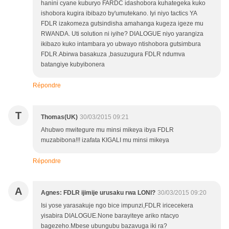
hanini cyane kuburyo FARDC idashobora kuhategeka kuko
ishobora kugira ibibazo by'umutekano. Iyi niyo tactics YA
FDLR izakomeza gutsindisha amahanga kugeza igeze mu
RWANDA. Uti solution ni iyihe? DIALOGUE niyo yarangiza
ikibazo kuko intambara yo ubwayo ntishobora gutsimbura
FDLR.Abirwa basakuza ,basuzugura FDLR ndumva
batangiye kubyibonera
Répondre
T
Thomas(UK)
30/03/2015 09:21
Ahubwo mwitegure mu minsi mikeya ibya FDLR
muzabibona!!! izafata KIGALI mu minsi mikeya
Répondre
A
Agnes: FDLR ijimije urusaku rwa LONI?
30/03/2015 09:20
Isi yose yarasakuje ngo bice impunzi,FDLR iricecekera
yisabira DIALOGUE.None barayiteye ariko ntacyo
bagezeho.Mbese ubungubu bazavuga iki ra?