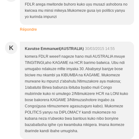
FDLR arega mwitonde buhoro kuko uyu musazi ashobora no
kwicwa mu minsi mikeya.Mukomeze gusa iyo politics yanyu
yo kurinda impunzi
Répondre
K
Kavutse Emmanuel(AUSTRALIA)
30/03/2015 14:55
komera FDLR weee!! nageze hano muli AUSTRALIA mvuye
TINGITINGI,aho KAGAME na HCR barimo batwica. Ubu ndi
umugabo ndakuze mfite imyaka 30. Ababyeyi banjye bose
biciwe mu nkambi ya KIBUMBA na KAGAME. Mukomeze
murwane ku mpunzi z'abahutu.Ntimuzakore aya makosa;
1/abatutsi Birwa babunza ibituba byabo muli Congo
mubirinde kuko ni umutego 2/Ntimukizere HCR na LONI kuko
bose bakorera KAGAME 3/Ntimuzashotore ingabo za
Congo(gusa ntimuzemere agasuzuguro kabo). Mukomeze
POLITICS yanyu na DIPLOMACY kandi mukomeze no
kubana neza n'ubwoko bwa bantous kuko nibo bonyine
bazabafasha igihe cyo kwambuka nikigera. Imana ikomeze
ibarinde kandi ibahe umugisha.