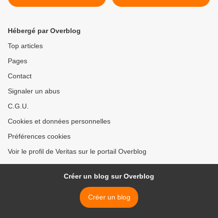
60, Amaherezo ONU nayo
opposition mu gusenya
izishyura abanyarwanda
FDLR ? >
bishwe na FPR
Hébergé par Overblog
kukagambane kayo !
Top articles
Pages
Contact
Signaler un abus
C.G.U.
Cookies et données personnelles
Préférences cookies
Voir le profil de Veritas sur le portail Overblog
Créer un blog sur Overblog
Créer un blog