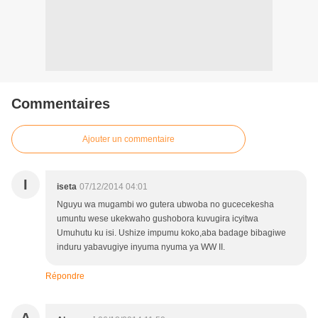
Commentaires
Ajouter un commentaire
I
iseta
07/12/2014 04:01
Nguyu wa mugambi wo gutera ubwoba no gucecekesha
umuntu wese ukekwaho gushobora kuvugira icyitwa
Umuhutu ku isi. Ushize impumu koko,aba badage bibagiwe
induru yabavugiye inyuma nyuma ya WW II.
Répondre