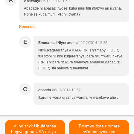
A
Abarwayi
06/12/2014 11:50
Abadage ni abasazi rwose: kuba muri fdlr ntabwo ari icyaha.
None se kuba muri FPR ni icyaha?
Répondre
E
Emmanuel Niyorurema
11/12/2014 18:25
Ntimukagereranye AMATA (RPF) n'amabyi (FDLR),
full stop! Ni nko kugereranya ibara ry'umweru rikeye
(RPF) n'ibara ritukura ryanyoye amaraso y'abatutsi
(FDLR). Ibi babyita guhemuka!
C
chondo
06/12/2014 19:57
Ikarume wana urashya warura iki warekeye aho .
< Indishyi: Ubufaransa
Twumve dute uruhare
bugiye guha USA miliyoni
rw’amashyaka ya