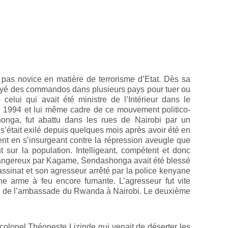
pas novice en matière de terrorisme d’Etat. Dès sa
voyé des commandos dans plusieurs pays pour tuer ou
elui qui avait été ministre de l’Intérieur dans le
1994 et lui même cadre de ce mouvement politico-
honga, fut abattu dans les rues de Nairobi par un
était exilé depuis quelques mois après avoir été en
 en s’insurgeant contre la répression aveugle que
 sur la population. Intelligeant, compétent et donc
angereux par Kagame, Sendashonga avait été blessé
ssinat et son agresseur arrêté par la police kenyane
une arme à feu encore fumante. L’agresseur fut vite
te de l’ambassade du Rwanda à Nairobi. Le deuxième
colonel Théoneste Lizinde qui venait de déserter les