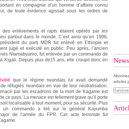
 portant en compagnie d’un homme d’affaire connu
i, de toute évidence agissait sous les ordres de
, des enlèvements et rapts étaient opérés par les
eu partout dans le monde. C’est ainsi qu’en 1996,
-président du parti MDR fut enlevé en Ethiopie et
ment jugé et exécuté en public. Peu après, l’ancien
gnès Ntamabyariro, fut enlevée par un commando de
Newsl
à Kigali. Depuis plus de15 ans, elle croupit donc en
Abonnez
évélé
que le régime rwandais lui avait demandé
articles 
e de réfugiés rwandais en vue de leur neutralisation.
enacé par les escadrons de la mort de Kagame est
 de ce pays. La menace est tellement grave qu’il porte
 soit localisable à tout moment, pour sa sécurité. Plus
Artic
, un commando a tiré sur le général Kayumba
ajor de l’armée du FPR. Cet acte terroriste fut
 Kagame.