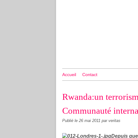
Accueil
Contact
Rwanda:un terrorisme
Communauté interna
Publié le
26 mai 2011
par veritas
Depuis quel