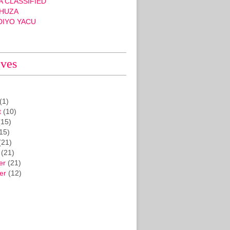
 CLASSIFIED
HUZA
DIYO YACU
ives
(1)
t
(10)
15)
15)
(21)
(21)
er
(21)
er
(12)