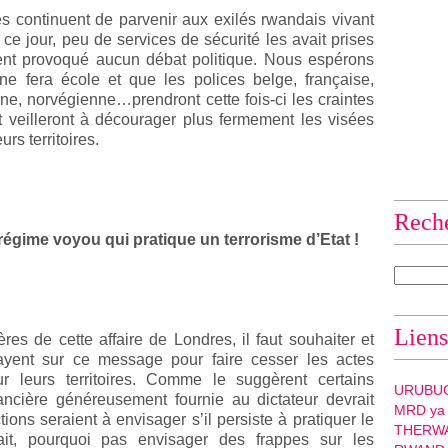
s continuent de parvenir aux exilés rwandais vivant
 ce jour, peu de services de sécurité les avait prises
aient provoqué aucun débat politique. Nous espérons
e fera école et que les polices belge, française,
ne, norvégienne…prendront cette fois-ci les craintes
t veilleront à décourager plus fermement les visées
rs territoires.
Rech
gime voyou qui pratique un terrorisme d’Etat !
Liens
es de cette affaire de Londres, il faut souhaiter et
ayent sur ce message pour faire cesser les actes
 leurs territoires. Comme le suggèrent certains
URUBU
nancière généreusement fournie au dictateur devrait
MRD ya
ions seraient à envisager s’il persiste à pratiquer le
THERW
êtait, pourquoi pas envisager des frappes sur les