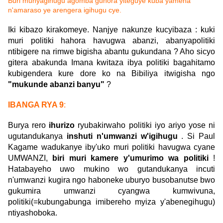
Buri munyagihugu agomba guhora yiteguye kuba yamena
n'amaraso ye arengera igihugu cye.
Iki kibazo kirakomeye. Nanjye nakunze kucyibaza : kuki
muri politiki hahora havugwa abanzi, abanyapolitiki
ntibigere na rimwe bigisha abantu gukundana ? Aho sicyo
gitera abakunda Imana kwitaza ibya politiki bagahitamo
kubigendera kure dore ko na Bibiliya itwigisha ngo
"mukunde abanzi banyu"
?
IBANGA RYA 9
:
Burya rero
ihurizo
ryubakirwaho politiki iyo ariyo yose ni
ugutandukanya
inshuti n'umwanzi w'igihugu
. Si Paul
Kagame wadukanye iby'uko muri politiki havugwa cyane
UMWANZI,
biri muri kamere y'umurimo wa politiki
!
Hatabayeho uwo mukino wo gutandukanya incuti
n'umwanzi kugira ngo haboneke uburyo busobanutse bwo
gukumira umwanzi cyangwa kumwivuna,
politiki(=kubungabunga imibereho myiza y'abenegihugu)
ntiyashoboka.