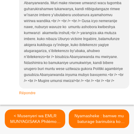
Abanyarwanda. Muri make niwowe umwanzi wacu tugomba
guharukirahamwe tukarwanya, kandi ntibigutangaze rimwe
w’isanze imbere y’ubutabera usobanura ayamahomvu
wirirwa wandika.<br /> <br /> <br /> Gusa icyo nemeranije
nawe, nuburyo wavuze ko umuntu ashobora kwibeshya
kumwanzi akamwita inshuti,<br /> yarangiza aka mutuza
imbere. kuko nibaza Uburyo victoire Ingabire, batamufunze
akigera kukibuga cy’indege, kuko ibitekerezo yagiye
atugaragariza, s’ibitekerezo by’ubaka, ahubwo
n’ibitekerezo<br /> bisubiza Abanyarwanda mu mwiryane.
Ndashimira ko bamukaniye urumukwiriye, kandi bibere
urugero buri muntu wese uzitwaza gukora Politiki agambiriye
gusubiza Abanyarwanda inyuma mubyo bavuyemo.<br /> <br
/> <br /> Mugire umunsi mwiza!<br /> <br /> <br /> <br />
Répondre
< Musenyeri wa EMLR
Nyamasheke : bamwe mu
MUNYAGISAKA Philémon,
baturage barinubira ko
ari mubazira ubugome
bambuwe ubutaka
n'ikinyoma bya FPR !
bwabo(www.leprophete.fr) >