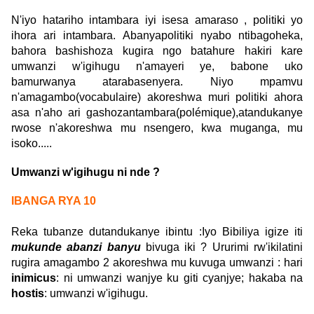
N'iyo hatariho intambara iyi isesa amaraso , politiki yo
ihora ari intambara. Abanyapolitiki nyabo ntibagoheka,
bahora bashishoza kugira ngo batahure hakiri kare
umwanzi w'igihugu n'amayeri ye, babone uko
bamurwanya atarabasenyera. Niyo mpamvu
n'amagambo(vocabulaire) akoreshwa muri politiki ahora
asa n'aho ari gashozantambara(polémique),atandukanye
rwose n'akoreshwa mu nsengero, kwa muganga, mu
isoko.....
Umwanzi w'igihugu ni nde ?
IBANGA RYA 10
Reka tubanze dutandukanye ibintu :Iyo Bibiliya igize iti
mukunde abanzi banyu
bivuga iki ? Ururimi rw'ikilatini
rugira amagambo 2 akoreshwa mu kuvuga umwanzi : hari
inimicus
: ni umwanzi wanjye ku giti cyanjye; hakaba na
hostis
: umwanzi w'igihugu.