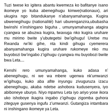
Tuzi twese ko igitera abantu kwemeza ko bafitanye isano
ikomeye yo kuba abenegihugu kimwe(nationaux), ari
ukugira ngo bitandukanye n'abanyamahanga. Kugira
ubwenegihugu (nationalité) hari uburenganzira,ububasha
bwinshi n'inshingano biguha , umunyamahanga atagira
cyangwa se abuzwa kugira, twavuga nko kugira uruhare
mu mirimo bwite y'ubutegetsi bw'igihugu! Uretse mu
Rwanda rw'iki gihe, nta kindi gihugu cyemerera
abanyamahanga kugira uruhare rukomeye nko mu
buyobozi bw'ingabo z'igihugu cyangwa mu buyobozi bwite
bwa Leta....
Kenshi rero umunyamahanga, kuko adasa n'
abenegihugu, ni we wa mbere ugenwa nk'umwanzi
w'igihugu, kuko aba afite inyungu zivuguruza izacu
abenegihugu, akaba ndetse ashobora kudusenyera, iyo
abiboneye uburyo. Niyo mpamvu Leta iyo ariyo yose ikora
uko ishoboye ikagira ingabo z'igihugu zigomba guhora
ziteguye gusenya ingufu z'umwanzi. Gutangiza intambara
ni inshingano ikomeye ya Leta.