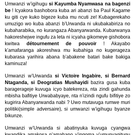
Umwanzi w'igihugu
si Kayumba Nyamwasa na bagenzi
be
! Icyakora bashobora kuba ari abanzi ba Paul Kagame
ku giti cye kuko bigeze kuba mu ncuti ze! Kubagerekaho
umuzigo wo kuba abanzi b'Urwanda ni ukubakabiriza no
kubaharabika, no kurangaza Abanyarwanda. Kubarwanya
hakoreshejwe ingufu za leta ni icyaha gikomeye gishobora
kwitwa
détournement de pouvoir
! Akayabo
k'amafaranga akoreshwa mu kubahiga no kugerageza
kubarasa yarihira abana b'abakene batari bake bakiga
kaminuza!
Umwanzi w'Urwanda
si Victoire Ingabire, si Bernard
Ntaganda, si Deogratias Mushayidi
bazira gusa kuba
baragerageje kuvuga icyo batekereza, nta zindi gahunda
mbisha bafitiye Urwababyaye, nta n'izindi ngufu bifitiye zo
kugirira Abanyarwanda nabi ? Uwo mutavuga rumwe muri
politiki(simple adversaire), si umwanzi w'igihugu byanze
bikunze.
Umwanzi w'Urwanda si abatinyuka kuvuga cyangwa
kwandika amakosa n'amahano y'ingoma y'umunyagitugu