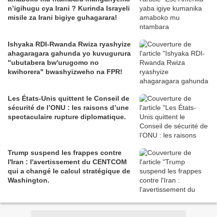
n’igihugu cya Irani ? Kurinda Israyeli
misile za Irani bigiye guhagarara!
Ishyaka RDI-Rwanda Rwiza ryashyize
ahagaragara gahunda yo kuvugurura
"ubutabera bw'urugomo no
kwihorera" bwashyizweho na FPR!
Les États-Unis quittent le Conseil de
sécurité de l’ONU : les raisons d’une
spectaculaire rupture diplomatique.
Trump suspend les frappes contre
l'Iran : l'avertissement du CENTCOM
qui a changé le calcul stratégique de
Washington.