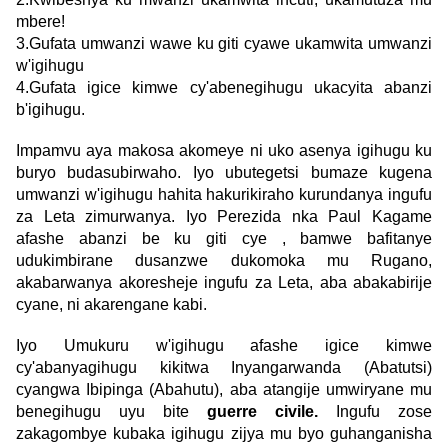
mbere!
3.Gufata umwanzi wawe ku giti cyawe ukamwita umwanzi
w'igihugu
4.Gufata igice kimwe cy'abenegihugu ukacyita abanzi
b'igihugu.
Impamvu aya makosa akomeye ni uko asenya igihugu ku
buryo budasubirwaho. Iyo ubutegetsi bumaze kugena
umwanzi w'igihugu hahita hakurikiraho kurundanya ingufu
za Leta zimurwanya. Iyo Perezida nka Paul Kagame
afashe abanzi be ku giti cye , bamwe bafitanye
udukimbirane dusanzwe dukomoka mu Rugano,
akabarwanya akoresheje ingufu za Leta, aba abakabirije
cyane, ni akarengane kabi.
Iyo Umukuru w'igihugu afashe igice kimwe
cy'abanyagihugu kikitwa Inyangarwanda (Abatutsi)
cyangwa Ibipinga (Abahutu), aba atangije umwiryane mu
benegihugu uyu bite
guerre civile.
Ingufu zose
zakagombye kubaka igihugu zijya mu byo guhanganisha