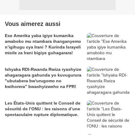
Vous aimerez aussi
Ese Amerika yaba igiye kumanika
amaboko mu ntambara ihanganyemo
n’igihugu cya Irani ? Kurinda Israyeli
misile za Irani bigiye guhagarara!
Ishyaka RDI-Rwanda Rwiza ryashyize
ahagaragara gahunda yo kuvugurura
"ubutabera bw'urugomo no
kwihorera" bwashyizweho na FPR!
Les États-Unis quittent le Conseil de
sécurité de l’ONU : les raisons d’une
spectaculaire rupture diplomatique.