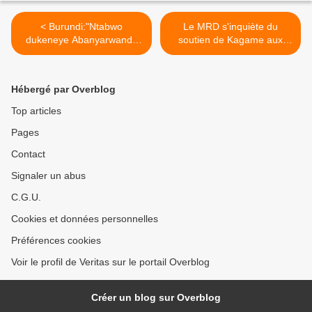
< Burundi:"Ntabwo
Le MRD s'inquiète du
dukeneye Abanyarwanda
soutien de Kagame aux
mu gihugu cyacu" Ministre
rebelles de «Red Tabara»
Martin Niteretse.
et du «M23», hostiles aux
gouvernements du Burundi
Hébergé par Overblog
et de la RDC. >
Top articles
Pages
Contact
Signaler un abus
C.G.U.
Cookies et données personnelles
Préférences cookies
Voir le profil de Veritas sur le portail Overblog
Créer un blog sur Overblog