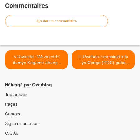
Commentaires
Ajouter un commentaire
< Rwanda : Wazalendo
U Rwanda rurashinja leta
itumye Kagame ahunga
ya Congo (RDC) guha
Urugwiro naho Amerika
ubufasha n’inkunga
ikaba ifite impungenge ko
ikomeye y’ibikoresho
ikibazo cya RDF/M23 kigiye
«Wazalendo» ! >
Hébergé par Overblog
kurangizwa n’intambara !
Top articles
Pages
Contact
Signaler un abus
C.G.U.