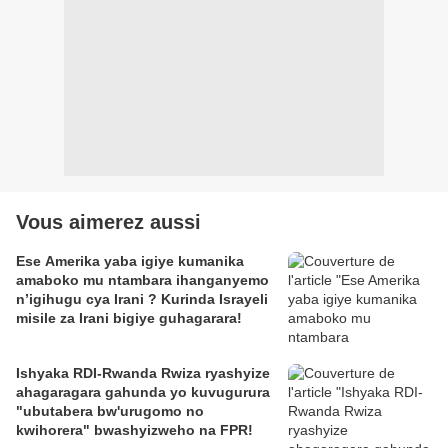
Vous aimerez aussi
Ese Amerika yaba igiye kumanika
amaboko mu ntambara ihanganyemo
n’igihugu cya Irani ? Kurinda Israyeli
misile za Irani bigiye guhagarara!
Ishyaka RDI-Rwanda Rwiza ryashyize
ahagaragara gahunda yo kuvugurura
"ubutabera bw'urugomo no
kwihorera" bwashyizweho na FPR!