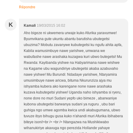
Répondre
K
Kamali
19/03/2015 16:02
Aho bigeze ni ukwemera urwaje kuko Afurika yaravumwe!
Byumvikana gute ukuntu abantu barutisha ubutegetsi
ubuzima? Mobutu zavanywe kubutegetsi ku ngufu ahita apfa,
Kabila wamusimbuye nawe yarishwe, umwana we
wabufashe nawe arashaka kuzagwa kuri ubwo butegetsi! Mu
Rwanda: Kayibanda yishwe na Habyarimana nawe wishwe
na Kagame ubu wagundiriye ubutegetsi akaba azabuvaho
nawe yishwe! Mu Burundi: Ndadaye yarishwe, Ntaryamira
umusimbuye nawe aricwa, bituma Nkurunziza ajya mu
ishyamba kubera ako karengane none nawe arashaka
kuzava kubutegetsi yishwe! Uganda naho ishyamba si ryeru,
none dore no muri Sudani yepfo uko bimeze , abarwaniye
kubona ubutegetsi barwanya sudani ya ruguru , ubu bari
guhiga ngo umwe agomba kwica undi akabugumana, ubwo
tuvuze ibyo bihugu gusa kuko n'ahandi muri Afurika ibihabera
biteye isoni!<br /> <br /> Ntangazwa na Mushikiwabo
wihanukiriye akavuga ngo perezida Hollande yahaye