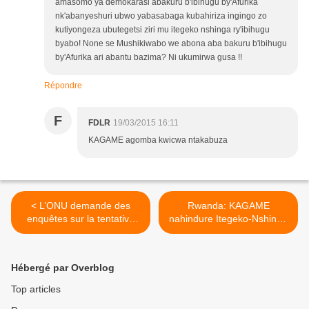
amasomo ya demokarasi abakuru b'ibihugu by'Afurika
nk'abanyeshuri ubwo yabasabaga kubahiriza ingingo zo
kutiyongeza ubutegetsi ziri mu itegeko nshinga ry'ibihugu
byabo! None se Mushikiwabo we abona aba bakuru b'ibihugu
by'Afurika ari abantu bazima? Ni ukumirwa gusa !!
Répondre
F
FDLR
19/03/2015 16:11
KAGAME agomba kwicwa ntakabuza
< L’ONU demande des
Rwanda: KAGAME
enquêtes sur la tentative
nahindure Itegeko-Nshinga
d’assassinat de l’épouse de
ariko atuvane inyenzi mu
RWASA
matwi! >
Hébergé par Overblog
Top articles