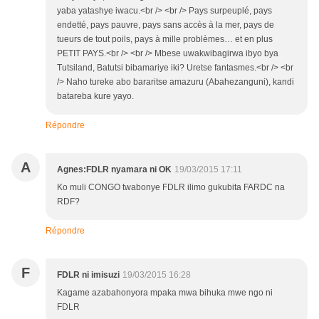
yaba yatashye iwacu.<br /> <br /> Pays surpeuplé, pays
endetté, pays pauvre, pays sans accès à la mer, pays de
tueurs de tout poils, pays à mille problèmes… et en plus
PETIT PAYS.<br /> <br /> Mbese uwakwibagirwa ibyo bya
Tutsiland, Batutsi bibamariye iki? Uretse fantasmes.<br /> <br
/> Naho tureke abo bararitse amazuru (Abahezanguni), kandi
batareba kure yayo.
Répondre
A
Agnes:FDLR nyamara ni OK
19/03/2015 17:11
Ko muli CONGO twabonye FDLR ilimo gukubita FARDC na
RDF?
Répondre
F
FDLR ni imisuzi
19/03/2015 16:28
Kagame azabahonyora mpaka mwa bihuka mwe ngo ni
FDLR