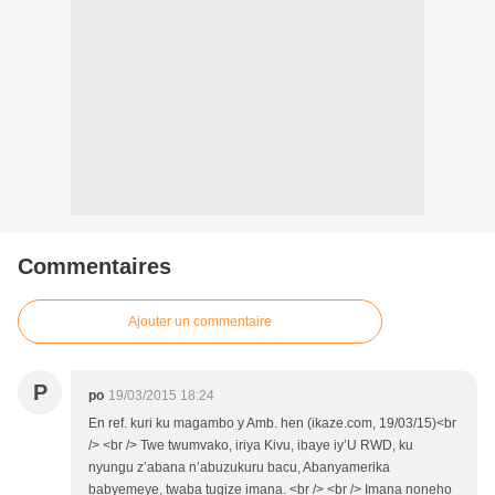
Commentaires
Ajouter un commentaire
P
po
19/03/2015 18:24
En ref. kuri ku magambo y Amb. hen (ikaze.com, 19/03/15)<br
/> <br /> Twe twumvako, iriya Kivu, ibaye iy’U RWD, ku
nyungu z’abana n’abuzukuru bacu, Abanyamerika
babyemeye, twaba tugize imana. <br /> <br /> Imana noneho