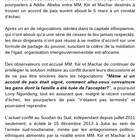
pourparlers à Addis- Abeba entre MM. Kiir et Machar destinés à
trouver un accord de paix eurent abouti le 6 mars à un constat
d'échec.
Après un an de négociations stériles dans la capitale éthiopienne,
qui n'ont abouti qu'à une série de cessez-le-feu jamais respectés,
les deux dirigeants n'ont pas réussi à se mettre d'accord sur une
formule de partage du pouvoir, suscitant la colère de la médiation
de l'Igad, organisation intergouvernementale est-africaine.
Des observateurs ont accusé MM. Kiir et Machar de continuer de
privilégier la solution militaire au conflit durant leurs discussions et
de ne pas être sincères dans les négociations.
"Même si un
accord de paix était signé, comment allez-vous convaincre
les gens dont la famille a été tuée de l'accepter?
", a poursuivi
Lony Ngundeng, tout en assurant que, malgré le récent constat
d'échec, les pourparlers de paix "n'étaient pas terminés" et
pourraient reprendre.
L'actuel conflit au Soudan du Sud, indépendant depuis juillet 2011
seulement, a éclaté le 15 décembre 2013 à Juba au sein de
l'armée sud-soudanaise, minée par les antagonismes politico-
ethniques alimentés par la rivalité entre MM. Kiir et Machar à la