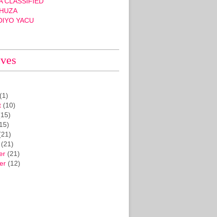
 CLASSIFIED
HUZA
DIYO YACU
ives
(1)
t
(10)
15)
15)
(21)
(21)
er
(21)
er
(12)