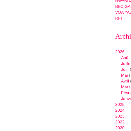
RWANDA
r
BBC GA
e
VOA YA
c
RFI
h
a
p
Arch
i
t
r
2026
e
Août
,
Juille
i
Juin
(
l
Mai
(
j
Avril
u
Mars
g
Févri
e
Janvi
n
2025
é
2024
c
2023
e
2022
s
2020
s