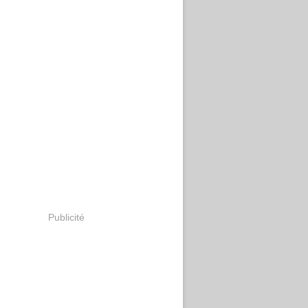
Publicité
plan de la Grande Bretagne pour la RDC et la lutte contr