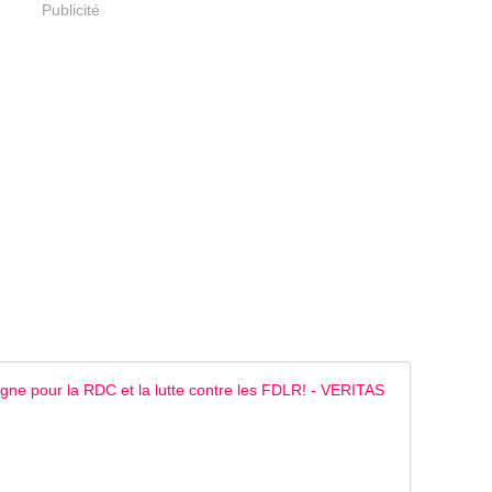
Publicité
RDC : Le 
L
e
p