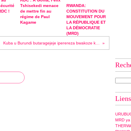
 au
RDC : À Goma, Félix
e
sécurité
Tshisekedi menace
RWANDA:
D
 RDC !
de mettre fin au
CONSTITUTION DU
a
régime de Paul
MOUVEMENT POUR
v
Kagame
LA RÉPUBLIQUE ET
i
LA DÉMOCRATIE
(MRD)
d
C
Kuba u Burundi butaragejeje iperereza bwakoze ku nkomoko y'imirambo yo mu kiyaga cya Rweru ku Rwanda, iryo perereza ntagaciro rifite !
a
m
e
r
Rech
o
n
D
a
n
Liens
s
u
n
URUBU
a
MRD ya
u
THERW
t