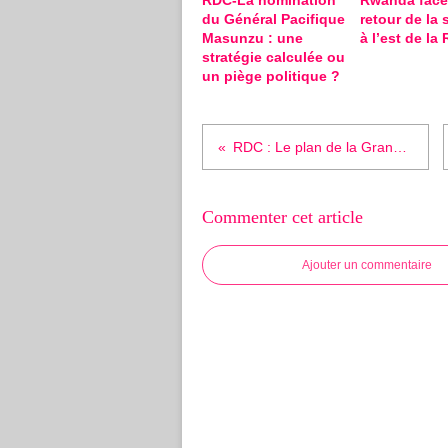
RDC-La nomination
Rwanda face
du Général Pacifique
retour de la 
Masunzu : une
à l’est de la
stratégie calculée ou
un piège politique ?
RDC : Le plan de la Grande Bretagne pour la RDC et la lutte contre les FDLR!
Commenter cet article
Ajouter un commentaire