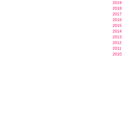
2019
a
2018
i
2017
r
2016
e
2015
p
2014
o
2013
u
2012
r
2011
l
2010
a
R
d
C
o
n
g
o
d
e
s
e
d