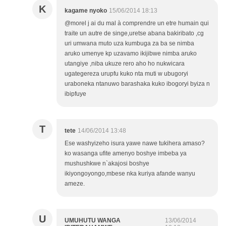
K
kagame nyoko
15/06/2014 18:13
@morel j ai du mal à comprendre un etre humain qui
traite un autre de singe,uretse abana bakiribato ,cg
uri umwana muto uza kumbuga za ba se nimba
aruko umenye kp uzavamo ikijibwe nimba aruko
utangiye ,niba ukuze rero aho ho nukwicara
ugategereza urupfu kuko nta muti w ubugoryi
uraboneka ntanuwo barashaka kuko ibogoryi byiza n
ibipfuye
T
tete
14/06/2014 13:48
Ese washyizeho isura yawe nawe tukihera amaso?
ko wasanga ufite amenyo boshye imbeba ya
mushushkwe n`akajosi boshye
ikiyongoyongo,mbese nka kuriya afande wanyu
ameze.
U
UMUHUTU WANGA
13/06/2014