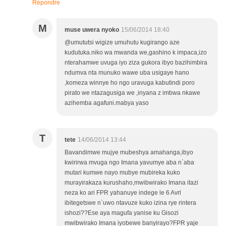
Répondre
M
muse uwera nyoko
15/06/2014 18:40
@umututsi wigize umuhutu kugirango aze
kudutuka.niko wa mwanda we,gashino k impaca,izo
nterahamwe uvuga iyo ziza gukora ibyo bazihimbira
ndumva nta munuko wawe uba usigaye hano
,komeza winnye ho ngo uravuga kabutindi poro
pirato we ntazagusiga we ,inyana z imbwa nkawe
azihemba agafuni.mabya yaso
T
tete
14/06/2014 13:44
Bavandimwe mujye mubeshya amahanga,ibyo
kwirirwa mvuga ngo Imana yavumye aba n`aba
mutari kumwe nayo mubye mubireka kuko
murayirakaza kurushaho,mwibwirako Imana itazi
neza ko ari FPR yahanuye indege le 6 Avrl
ibitegetswe n`uwo ntavuze kuko izina rye rintera
ishozi??Ese aya magufa yanise ku Gisozi
mwibwirako Imana iyobewe banyirayo?FPR yaje