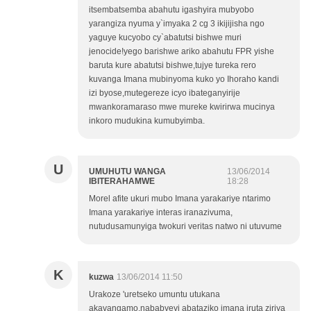
itsembatsemba abahutu igashyira mubyobo
yarangiza nyuma y`imyaka 2 cg 3 ikijijisha ngo
yaguye kucyobo cy`abatutsi bishwe muri
jenocide!yego barishwe ariko abahutu FPR yishe
baruta kure abatutsi bishwe,tujye tureka rero
kuvanga Imana mubinyoma kuko yo Ihoraho kandi
izi byose,mutegereze icyo ibateganyirije
mwankoramaraso mwe mureke kwirirwa mucinya
inkoro mudukina kumubyimba.
U
UMUHUTU WANGA
13/06/2014
IBITERAHAMWE
18:28
Morel afite ukuri mubo Imana yarakariye ntarimo
Imana yarakariye interas iranazivuma,
nutudusamunyiga twokuri veritas natwo ni utuvume
K
kuzwa
13/06/2014 11:50
Urakoze 'uretseko umuntu utukana
akavangamo.nababyeyi abataziko imana iruta ziriya