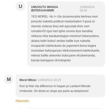
U
UMUHUTU WANGA
13/06/2014
IBITERAHAMWE
18:26
YES MOREL <br /> Utu dusamunyika twirirwa muri
ponyoto nakwita political masturbation !! gusa izi
nkende zinteras they will ejaculate their own
ruination!!!! njye hari igihe nsoma ibyo bandika
nkibaza niba barakandagiye mwishuri bikanyobera,
ababa kafiri bokuri veritas bafite icyo nakwita
incapacité intellectuele de jugement ituma bagira
mumutwe hafunganye( rétrécissement intellectuelle,
mbese bafite ubwonko butocyane nk'ubwinanda,
barota bahagaze nk'indogobe
M
Morel Witzer
12/06/2014 20:25
Kuri iyi foto nta difference iri hagati ya Lambert Mende
n'inkende. On dirait un singe qui parle au telephone!
Répondre