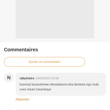
Commentaires
Ajouter un commentaire
N
ndiyimbire
14/06/2014 23:00
basomyi bavandimwe ntimukabone isha itambwa ngo mute
urwo mwari mwambaye
Répondre