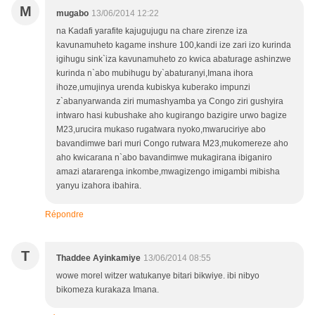
M
mugabo
13/06/2014 12:22
na Kadafi yarafite kajugujugu na chare zirenze iza
kavunamuheto kagame inshure 100,kandi ize zari izo kurinda
igihugu sink`iza kavunamuheto zo kwica abaturage ashinzwe
kurinda n`abo mubihugu by`abaturanyi,Imana ihora
ihoze,umujinya urenda kubiskya kuberako impunzi
z`abanyarwanda ziri mumashyamba ya Congo ziri gushyira
intwaro hasi kubushake aho kugirango bazigire urwo bagize
M23,urucira mukaso rugatwara nyoko,mwaruciriye abo
bavandimwe bari muri Congo rutwara M23,mukomereze aho
aho kwicarana n`abo bavandimwe mukagirana ibiganiro
amazi atararenga inkombe,mwagizengo imigambi mibisha
yanyu izahora ibahira.
Répondre
T
Thaddee Ayinkamiye
13/06/2014 08:55
wowe morel witzer watukanye bitari bikwiye. ibi nibyo
bikomeza kurakaza Imana.