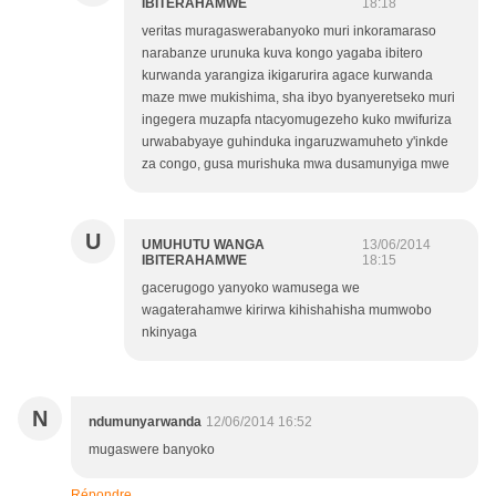
IBITERAHAMWE
18:18
veritas muragaswerabanyoko muri inkoramaraso
narabanze urunuka kuva kongo yagaba ibitero
kurwanda yarangiza ikigarurira agace kurwanda
maze mwe mukishima, sha ibyo byanyeretseko muri
ingegera muzapfa ntacyomugezeho kuko mwifuriza
urwababyaye guhinduka ingaruzwamuheto y'inkde
za congo, gusa murishuka mwa dusamunyiga mwe
U
UMUHUTU WANGA
13/06/2014
IBITERAHAMWE
18:15
gacerugogo yanyoko wamusega we
wagaterahamwe kirirwa kihishahisha mumwobo
nkinyaga
N
ndumunyarwanda
12/06/2014 16:52
mugaswere banyoko
Répondre