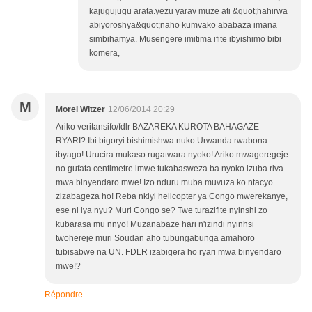
kajugujugu arata.yezu yarav muze ati &quot;hahirwa
abiyoroshya&quot;naho kumvako ababaza imana
simbihamya. Musengere imitima ifite ibyishimo bibi
komera,
M
Morel Witzer
12/06/2014 20:29
Ariko veritansifo/fdlr BAZAREKA KUROTA BAHAGAZE
RYARI? Ibi bigoryi bishimishwa nuko Urwanda rwabona
ibyago! Urucira mukaso rugatwara nyoko! Ariko mwageregeje
no gufata centimetre imwe tukabasweza ba nyoko izuba riva
mwa binyendaro mwe! Izo nduru muba muvuza ko ntacyo
zizabageza ho! Reba nkiyi helicopter ya Congo mwerekanye,
ese ni iya nyu? Muri Congo se? Twe turazifite nyinshi zo
kubarasa mu nnyo! Muzanabaze hari n'izindi nyinhsi
twohereje muri Soudan aho tubungabunga amahoro
tubisabwe na UN. FDLR izabigera ho ryari mwa binyendaro
mwe!?
Répondre