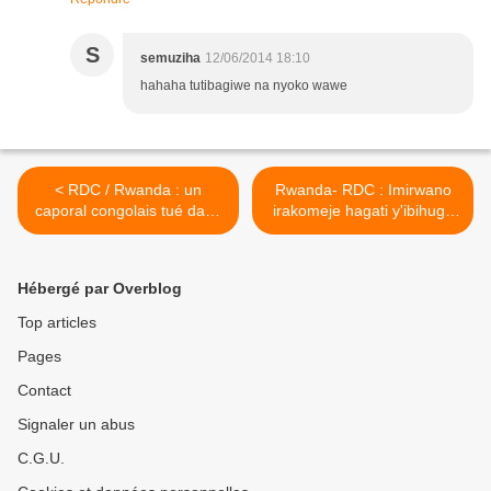
S
semuziha
12/06/2014 18:10
hahaha tutibagiwe na nyoko wawe
< RDC / Rwanda : un
Rwanda- RDC : Imirwano
caporal congolais tué dans
irakomeje hagati y'ibihugu
des échanges de tirs !
byombi kuri uyu wa kane >
Hébergé par Overblog
Top articles
Pages
Contact
Signaler un abus
C.G.U.