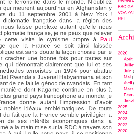
RWANDA
t le terrorisme dans le monde. N’oubliez
BBC GA
s qui meurent aujourd’hui en Afghanistan y
VOA YA
ntats du 11 septembre 2001 à New York !
RFI
 diplomatie française dans la région des
 nous laisse perplexe autant qu’elle nous
 diplomatie française, je ne peux que relever
Arch
 cette visite le cynisme propre à
Paul
 que la France se soit ainsi laissée
ique est sans doute la façon choisie par le
2026
ur cracher une bonne fois pour toutes sur
Août
e qui démontrait clairement que lui et ses
Juille
éthodes terroristes en 1994 pour abattre
Juin
(
 l’Etat Rwandais Juvenal Habyarimana et son
Mai
(
nt de ce fait le génocide rwandais. En tant
Avril
a manière dont Kagame continue en plus à
Mars
Févri
le plus grand pays francophone au monde, je
Janvi
rance donne autant l’impression d’avoir
2025
s nobles idéaux emblématiques. De toute
2024
t du fait que la France semble privilégier la
2023
ion de ses intérêts économiques dans la
2022
mé a la main mise sur la RDC à travers son
2020
e à qui il pille notre pays, il se positionne