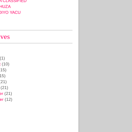
 CLASSIFIED
HUZA
DIYO YACU
ives
(1)
t
(10)
15)
15)
(21)
(21)
er
(21)
er
(12)