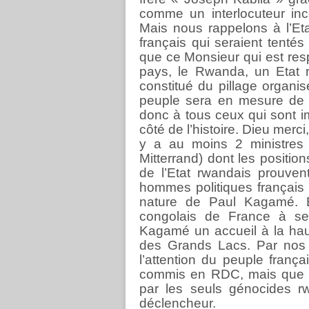
comme un interlocuteur inc
Mais nous rappelons à l’Et
français qui seraient tenté
que ce Monsieur qui est res
pays, le Rwanda, un Etat 
constitué du pillage organis
peuple sera en mesure de ré
donc à tous ceux qui sont i
côté de l’histoire. Dieu merc
y a au moins 2 ministres
Mitterrand) dont les positio
de l’Etat rwandais prouven
hommes politiques français 
nature de Paul Kagamé. E
congolais de France à se
Kagamé un accueil à la hau
des Grands Lacs. Par nos m
l’attention du peuple franç
commis en RDC, mais que l
par les seuls génocides r
déclencheur.