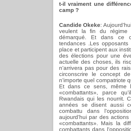
t-il vraiment une différe
camp ?
Candide Okeke
: Aujourd’hu
veulent la fin du régime
démarqué. Et dans ce ca
tendances .Les opposants 
place et participent aux inst
des élections pour une éven
actuelle des choses, ils ris
n’arrivera pas pour des rais
circonscrire le concept 
n’importe quel compatriote q
Et dans ce sens, même l
«combattants», parce qu’i
Rwandais qui les nourrit.
années se disent aussi com
combattu dans l’oppositi
aujourd’hui par des action
«combattants». Mais la diff
combattants dans l’opposit