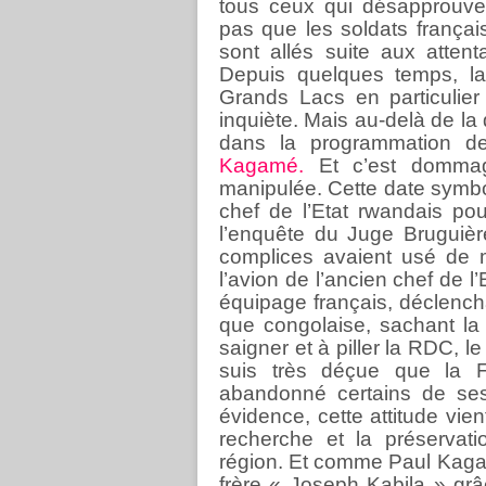
tous ceux qui désapprouven
pas que les soldats françai
sont allés suite aux atte
Depuis quelques temps, la
Grands Lacs en particulier
inquiète. Mais au-delà de la
dans la programmation de
Kagamé.
Et c’est dommage
manipulée. Cette date symbol
chef de l’Etat rwandais po
l’enquête du Juge Bruguièr
complices avaient usé de m
l’avion de l’ancien chef de
équipage français, déclencha
que congolaise, sachant l
saigner et à piller la RDC, 
suis très déçue que la F
abandonné certains de se
évidence, cette attitude vien
recherche et la préservat
région. Et comme Paul Kaga
frère « Joseph Kabila » grâc