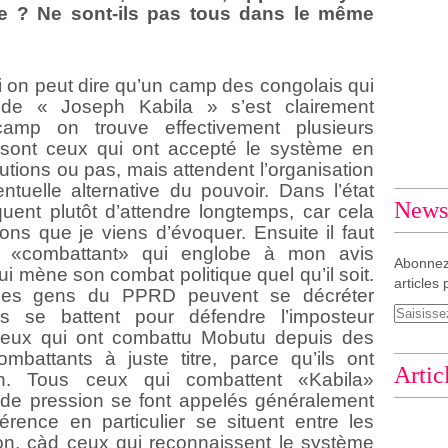
nce ? Ne sont-ils pas tous dans le même
i on peut dire qu’un camp des congolais qui
 de « Joseph Kabila » s’est clairement
mp on trouve effectivement plusieurs
sont ceux qui ont accepté le système en
itutions ou pas, mais attendent l’organisation
tuelle alternative du pouvoir. Dans l’état
Newsl
quent plutôt d’attendre longtemps, car cela
ons que je viens d’évoquer. Ensuite il faut
de «combattant» qui englobe à mon avis
Abonnez
ui mène son combat politique quel qu’il soit.
articles 
es gens du PPRD peuvent se décréter
ls se battent pour défendre l’imposteur
 Ceux qui ont combattu Mobutu depuis des
battants à juste titre, parce qu’ils ont
Artic
on. Tous ceux qui combattent «Kabila»
s de pression se font appelés généralement
érence en particulier se situent entre les
ion, càd ceux qui reconnaissent le système