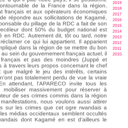
2019
ontournable de la France dans la région.
2018
at français et aux opérateurs économiques
2017
s de répondre aux sollicitations de Kagamé,
2016
ponsable du pillage de la RDC a fait de son
2015
recéleur dont 50% du budget national est
2014
é en RDC. Autrement dit, tôt ou tard, notre
2013
clamer ce qui lui appartient. Il apparient
2012
mpliqué dans la région de se mettre du bon
2011
i, au sein du gouvernement français actuel, il
2010
 français et pas des moindres (Juppé et
ns à travers leurs propos concernant le chef
t que malgré le jeu des intérêts, certains
n’ont pas totalement perdu de vue la vraie
n attendant, l’APARECO invite tous les
 mobiliser massivement pour réserver à
teur de ses crimes commis dans la région
anifestations, nous voulons aussi attirer
ais sur les crimes que cet ogre rwandais a
es médias occidentaux semblent occultés
wandais dont Kagamé en est d’ailleurs le