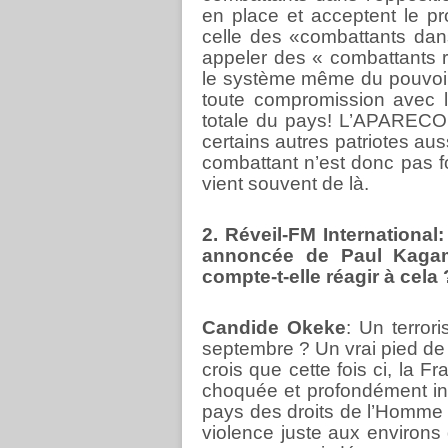
en place et acceptent le pro
celle des «combattants da
appeler des « combattants ré
le système même du pouvoir
toute compromission avec lui
totale du pays! L’APARECO 
certains autres patriotes au
combattant n’est donc pas fo
vient souvent de là.
2. Réveil-FM International
annoncée de Paul Kaga
compte-t-elle réagir à cela 
Candide Okeke
: Un terror
septembre ? Un vrai pied de 
crois que cette fois ci, la F
choquée et profondément in
pays des droits de l’Homme i
violence juste aux environ