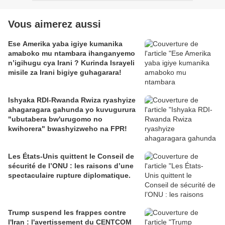
Vous aimerez aussi
Ese Amerika yaba igiye kumanika
amaboko mu ntambara ihanganyemo
n’igihugu cya Irani ? Kurinda Israyeli
misile za Irani bigiye guhagarara!
Ishyaka RDI-Rwanda Rwiza ryashyize
ahagaragara gahunda yo kuvugurura
"ubutabera bw'urugomo no
kwihorera" bwashyizweho na FPR!
Les États-Unis quittent le Conseil de
sécurité de l’ONU : les raisons d’une
spectaculaire rupture diplomatique.
Trump suspend les frappes contre
l'Iran : l'avertissement du CENTCOM