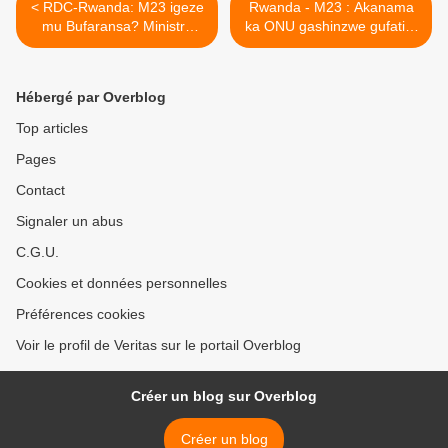
< RDC-Rwanda: M23 igeze
Rwanda - M23 : Akanama
mu Bufaransa? Ministre
ka ONU gashinzwe gufatira
w’Ubufaransa Madame
u Rwanda ibihano
BENGUIGUI yashyizweho
karasanga ibisobanuro by’u
iterabwoba ryo kwicwa !
Rwanda nta reme bifite ! >
Hébergé par Overblog
Top articles
Pages
Contact
Signaler un abus
C.G.U.
Cookies et données personnelles
Préférences cookies
Voir le profil de Veritas sur le portail Overblog
Créer un blog sur Overblog
Créer un blog