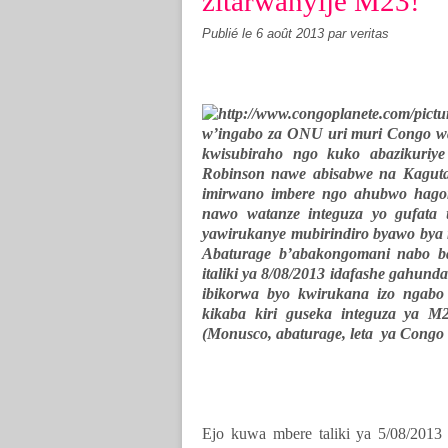
zitarwanyije M23!
Publié le
6 août 2013
par veritas
w’ingabo za ONU uri muri Congo wa
kwisubiraho ngo kuko abazikuri
Robinson nawe abisabwe na Kaguta
imirwano imbere ngo ahubwo hago
nawo watanze integuza yo gufat
yawirukanye mubirindiro byawo bya 
Abaturage b’abakongomani nabo 
italiki ya 8/08/2013 idafashe gahu
ibikorwa byo kwirukana izo ngab
kikaba kiri guseka integuza ya 
(Monusco, abaturage, leta ya Congo
Ejo kuwa mbere taliki ya 5/08/20