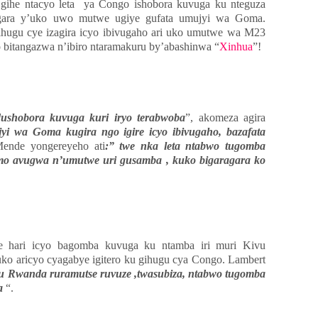
 gihe ntacyo leta ya Congo ishobora kuvuga ku nteguza
ara y’uko uwo mutwe ugiye gufata umujyi wa Goma.
hugu cye izagira icyo ibivugaho ari uko umutwe wa M23
bitangazwa n’ibiro ntaramakuru by’abashinwa “
Xinhua
”!
dushobora kuvuga kuri iryo terabwoba
”, akomeza agira
ujyi wa Goma kugira ngo igire icyo ibivugaho, bazafata
ende yongereyeho ati
:” twe nka leta ntabwo tugomba
mo avugwa n’umutwe uri gusamba , kuko bigaragara ko
 hari icyo bagomba kuvuga ku ntamba iri muri Kivu
ko aricyo cyagabye igitero ku gihugu cya Congo. Lambert
u Rwanda ruramutse ruvuze ,twasubiza, ntabwo tugomba
a
“.