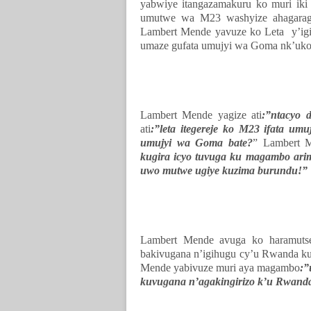
yabwiye itangazamakuru ko muri iki
umutwe wa M23 washyize ahagarag
Lambert Mende yavuze ko Leta y’igi
umaze gufata umujyi wa Goma nk’uko 
Lambert Mende yagize ati
:”ntacyo 
ati
:”leta itegereje ko M23 ifata um
umujyi wa Goma bate?
” Lambert M
kugira icyo tuvuga ku magambo ari
uwo mutwe ugiye kuzima burundu!”
Lambert Mende avuga ko haramutse
bakivugana n’igihugu cy’u Rwanda ku
Mende yabivuze muri aya magambo
:”
kuvugana n’agakingirizo k’u Rwand