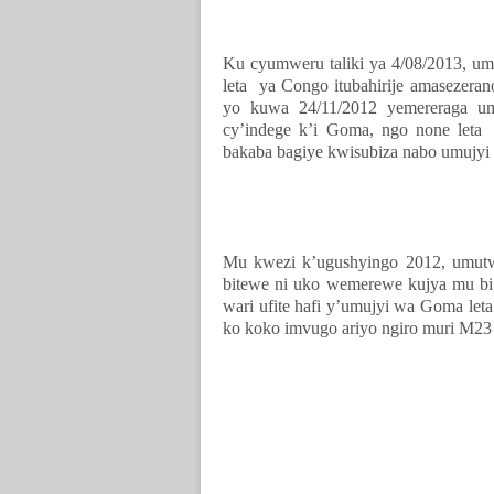
Ku cyumweru taliki ya 4/08/2013, 
leta ya Congo itubahirije amasezeran
yo kuwa 24/11/2012 yemereraga u
cy’indege k’i Goma, ngo none leta
bakaba bagiye kwisubiza nabo umujy
Mu kwezi k’ugushyingo 2012, umu
bitewe ni uko wemerewe kujya mu bi
wari ufite hafi y’umujyi wa Goma let
ko koko imvugo ariyo ngiro muri M23 