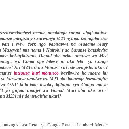
Umutwe
tanze integuza yo kurwanya M23 nyuma izo ngabo ziza
ye bari i New York ngo babisabwe na Madame Mary
 Museveni mu nama i Naïrobi ngo basanze batashyira
mba imishyikirano. Hagati aho ariko umutwe wa M23
a umujyi wa Goma ngo bitewe ni uko leta ya Congo
mbere! Ari M23 ari na Monusco ni nde uvugisha ukuri?
batanze
integuza kuri monusco
bayibwira ko nigera ku
nda yo kurwanya umutwe wa M23 abo baturage bazatangira
o za ONU kubutaka bwabo, igihugu cya Congo nacyo
M23 yo gufata umujyi wa Goma!
Muri aba uko ari 4
 na M23) ni nde uvugisha ukuri?
13 umuvugizi wa Leta ya Congo Bwana Lamberd Mende