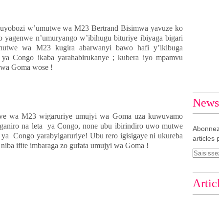
umuyobozi w’umutwe wa M23 Bertrand Bisimwa yavuze ko
o yagenwe n’umuryango w’ibihugu bituriye ibiyaga bigari
mutwe wa M23 kugira abarwanyi bawo hafi y’ikibuga
 ya Congo ikaba yarahabirukanye ; kubera iyo mpamvu
i wa Goma wose !
Newsl
twe wa M23 wigaruriye umujyi wa Goma uza kuwuvamo
ganiro na leta ya Congo, none ubu ibirindiro uwo mutwe
Abonnez
a ya Congo yarabyigaruriye! Ubu rero igisigaye ni ukureba
articles 
niba ifite imbaraga zo gufata umujyi wa Goma !
Artic