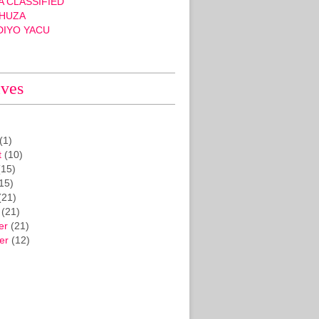
 CLASSIFIED
HUZA
DIYO YACU
ives
(1)
t
(10)
15)
15)
(21)
(21)
er
(21)
er
(12)