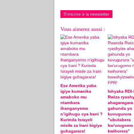
S'inscrire à la newsletter
Vous aimerez aussi :
Ese Amerika yaba
igiye kumanika
Ishyaka RDI
amaboko mu
Rwiza ryashy
ntambara
ahagaragara
ihanganyemo
gahunda yo
n’igihugu cya Irani ?
kuvugurura
Kurinda Israyeli
"ubutabera
misile za Irani bigiye
bw'urugomo
guhagarara!
kwihorera"