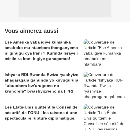
Vous aimerez aussi
Ese Amerika yaba igiye kumanika
amaboko mu ntambara ihanganyemo
n’igihugu cya Irani ? Kurinda Israyeli
misile za Irani bigiye guhagarara!
Ishyaka RDI-Rwanda Rwiza ryashyize
ahagaragara gahunda yo kuvugurura
"ubutabera bw'urugomo no
kwihorera" bwashyizweho na FPR!
Les États-Unis quittent le Conseil de
sécurité de l’ONU : les raisons d’une
spectaculaire rupture diplomatique.