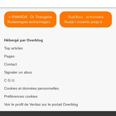
< RWANDA : Dr Théogene
Sud-Kivu : la frontière
Rudasingwa arahamagarira
Ruzizi I ouverte jusqu’à 22
amahanga kurwanya
heures >
igitugu cya Kagame
Hébergé par Overblog
Top articles
Pages
Contact
Signaler un abus
C.G.U.
Cookies et données personnelles
Préférences cookies
Voir le profil de Veritas sur le portail Overblog