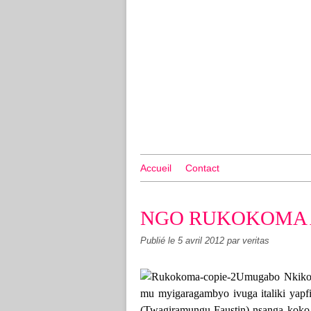
Accueil
Contact
NGO RUKOKOMA 
Publié le
5 avril 2012
par veritas
Umugabo Nkiko 
mu myigaragambyo ivuga italiki yapf
(Twagiramungu Faustin) nsanga koko