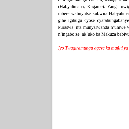
(Habyalimana, Kagame). Yanga uw
mbere watinyutse kubwira Habyalima
gihe igihugu cyose cyarahungabany
kuraswa, nta munyarwanda n’umwe 
n’ingabo ze, nk’uko ba Makuza babiv
Iyo Twagiramungu ageze ku mafuti y