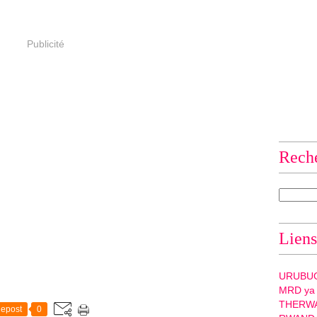
Publicité
Rech
Liens
URUBU
MRD ya
THERW
epost
0