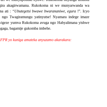
igira akagirwamana. Rukokoma ni we munyarwanda wa
na ati :
“Ubutegetsi bwawe bwarananiwe, egura
!”. Icyo
e ngo Twagiramungu yatinyutse! Nyamara indege imaze
wigeze yumva Rukokoma avuga ngo Habyalimana yishwe
ugaga, bagamije gukomba imbehe.
a FPR yo kuniga amateka anyuzamo akarakara: