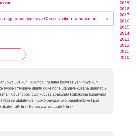
ho na
2019
2018
2017
Abavuga ngo amashyaka ya Opozisiyo ikorera hanze ari gusubiranamo barabeshya, barishuka cyangwa se ni abaswa muri politiki! (leprophete.fr)
2016
2015
2014
2013
2012
2011
2010
hubwo uve kuri Rukundo ! Ni ibihe bigwi se yahimbye kuri
 byose ! Yivugiye utuntu duke none utangiye kuzana umunabi?
ubasha n'ubushobozi bwo kubuza abakunda Rukokoma kumuvuga
 ! Kuki se utatubwiye mubyo bavuze ibyo bamuhimbiye ! Ese
ikubwira!!<br /> Komeza wivurugute !<br />