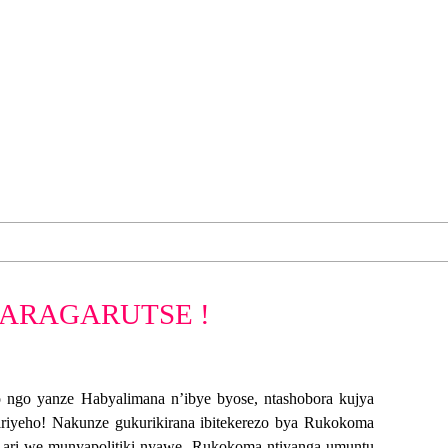
ARAGARUTSE !
ngo yanze Habyalimana n’ibye byose, ntashobora kujya
iriyeho! Nakunze gukurikirana ibitekerezo bya Rukokoma
 ari we munyapolitiki nyawe. Rukokoma ntiyanga umuntu