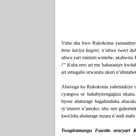
Vuba aha bwo Rukokoma yaranatinyu
bene kariya kageni, n’ubwo twari du
ubwo yari ministri wintebe, akabwir
!”
Kuba rero ari mu baharaniye kwita
ari umugabo urwanira ukuri n’ubutab
Abavuga ko Rukokoma yahemukiye u
cyangwa se bakabyirengagiza nkan
byose abaturage bagahinduka abacak
ry’uturere n’amoko; ubu ruri guhemu
kwicisha abaturage inzara n’andi mabi a
Twagiramungu Faustin aracyari 