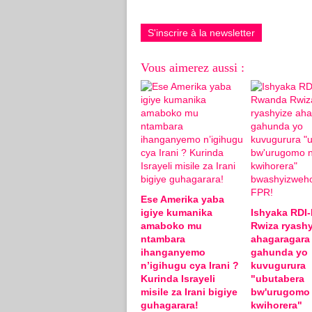
S'inscrire à la newsletter
Vous aimerez aussi :
Ese Amerika yaba
igiye kumanika
Ishyaka RDI
amaboko mu
Rwiza ryashy
ntambara
ahagaragara
ihanganyemo
gahunda yo
n’igihugu cya Irani ?
kuvugurura
Kurinda Israyeli
"ubutabera
misile za Irani bigiye
bw'urugomo
guhagarara!
kwihorera"