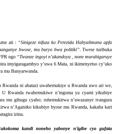
tse ati :
“Sinigeze nifuza ko Perezida Habyalimana apfa
hanganye bwose, mu buryo bwa politiki”
. Twese turibuka
a FPR ngo
“Twanze ingoyi n’akandoya , none murabigaruye
bira imyigaragambyo y’uwa 6 Mata, ni ikimenyetso cy’uko
era mu Banyarwanda.
 Rwanda ni abatazi uwahemukiye u Rwanda uwo ari we,
a. U Rwanda rwahemukiwe n’ingoma ya cyami yikubiye
ara mu gihugu cyabo; ruhemukirwa n’uwazanye ivangura
kirwa n’Agatsiko kikubiye byose mu Rwanda, kakaba kari
tagira izina.
Rukokoma kandi noneho yabonye n'igihe cyo gufata