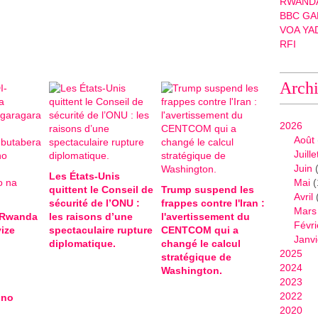
RWANDA
BBC GA
VOA YA
RFI
Arch
2026
Août
Juille
Juin
(
Les États-Unis
Mai
(
quittent le Conseil de
Trump suspend les
Avril
sécurité de l’ONU :
frappes contre l'Iran :
Mars
-Rwanda
les raisons d’une
l'avertissement du
Févri
ize
spectaculaire rupture
CENTCOM qui a
Janvi
diplomatique.
changé le calcul
2025
stratégique de
2024
Washington.
2023
2022
 no
2020