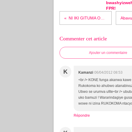
bwashyizwe
FPR!
NI IKI GITUMA OPPOSITION IDASHYIRA HAMWE?
Commenter cet article
Ajouter un commentaire
K
Kamanzi
06/04/2012 08:53
<br /> KONE funga akanwa kawe a
Rukokoma ko ahubwo atanabivuze
Ubwo se urumva ufite<br /> ub
uko bamuzi ! Wararindagiye gusa
wowe ni izina RUKOKOMA ntacyo r
Répondre