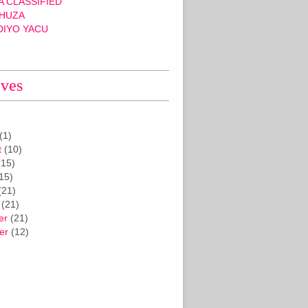
 CLASSIFIED
HUZA
DIYO YACU
ives
(1)
t
(10)
15)
15)
(21)
(21)
er
(21)
er
(12)