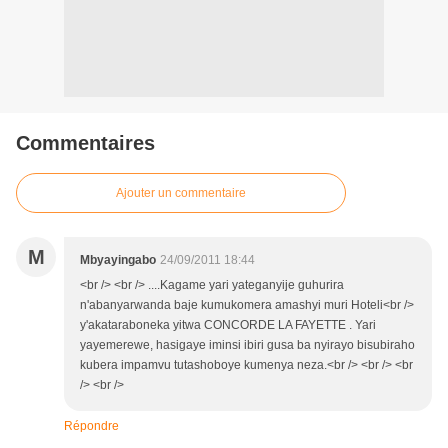
Commentaires
Ajouter un commentaire
M
Mbyayingabo
24/09/2011 18:44
<br /> <br /> ....Kagame yari yateganyije guhurira
n'abanyarwanda baje kumukomera amashyi muri Hoteli<br />
y'akataraboneka yitwa CONCORDE LA FAYETTE . Yari
yayemerewe, hasigaye iminsi ibiri gusa ba nyirayo bisubiraho
kubera impamvu tutashoboye kumenya neza.<br /> <br /> <br
/> <br />
Répondre