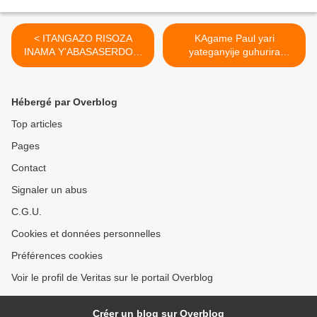
< ITANGAZO RISOZA
KAgame Paul yari
INAMA Y'ABASASERDOTI
yateganyije guhurira
BA DIYOSEZI YA
n'abamukomera amashyi
CYANGUGU
muri hôtel "CONCORDE LA
FAYETTE " i PARIS
Hébergé par Overblog
biburizwamo ! >
Top articles
Pages
Contact
Signaler un abus
C.G.U.
Cookies et données personnelles
Préférences cookies
Voir le profil de Veritas sur le portail Overblog
Créer un blog sur Overblog