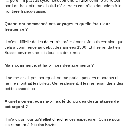
l'argent "
. Il passait systématiquement, à l'
aller
comme au retour,
par Londres, afin me disait-il d'
éviter
des contrôles douaniers à la
frontière franco-suisse.
Quand ont commencé ces voyages et quelle était leur
fréquence ?
Il m'est difficile de les
dater
très précisément. Je suis certaine que
cela a commencé au début des années 1990. Et il se rendait en
Suisse environ une fois tous les deux mois.
Mais comment justifiait-il ces déplacements ?
Il ne me disait pas pourquoi, ne me parlait pas des montants ni
ne me montrait les billets. Généralement, il les ramenait dans des
petites sacoches.
A quel moment vous a-t-il parlé du ou des destinataires de
cet argent ?
Il m'a dit un jour qu'il allait
chercher
ces espèces en Suisse pour
les
remettre
à Nicolas Bazire.