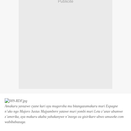
Publicité
Amakuru yavuzwe cyane kuri uyu mugoroba mu bitangazamakuru muri Espagne
n’uko ngo Majoro Justus Majyambere yatawe muri yombi muri Leta z’unze ubumwe
z’amerika, aya makuru akaba yahakanywe n’inzego za gisirikare ubwo umuseke.com
wabibabazaga.