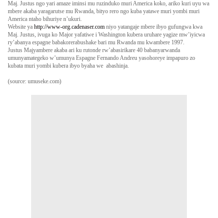
Maj. Justus ngo yari amaze iminsi mu ruzinduko muri America koko, ariko kuri uyu wa
mbere akaba yaragarutse mu Rwanda, bityo rero ngo kuba yatawe muri yombi muri
America ntaho bihuriye n’ukuri.
Website ya
http://www-org.cadenaser.com
niyo yatangaje mbere ibyo gufungwa kwa
Maj. Justus, ivuga ko Major yafatiwe i Washington kubera uruhare yagize mw’iyicwa
ry’abanya espagne babakorerabushake bari mu Rwanda mu kwambere 1997.
Justus Majyambere akaba ari ku rutonde rw’abasirikare 40 babanyarwanda
umunyamategeko w’umunya Espagne Fernando Andreu yasohoreye impapuro zo
kubata muri yombi kubera ibyo byaha we abashinja.
(source: umuseke.com)