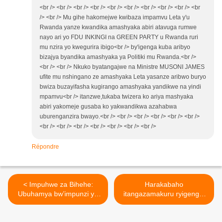
<br /> <br /> <br /> <br /> <br /> <br /> <br /> <br /> <br /> <br
/> <br /> Mu gihe hakomejwe kwibaza impamvu Leta y'u
Rwanda yanze kwandika amashyaka abiri atavuga rumwe
nayo ari yo FDU INKINGI na GREEN PARTY u Rwanda ruri
mu nzira yo kwegurira ibigo<br /> by'igenga kuba aribyo
bizajya byandika amashyaka ya Politiki mu Rwanda.<br />
<br /> <br /> Nkuko byatangajwe na Ministre MUSONI JAMES
ufite mu nshingano ze amashyaka Leta yasanze aribwo buryo
bwiza buzayifasha kugirango amashyaka yandikwe na yindi
mpamvu<br /> itanzwe,tukaba twizera ko ariya mashyaka
abiri yakomeje gusaba ko yakwandikwa azahabwa
uburenganzira bwayo.<br /> <br /> <br /> <br /> <br /> <br />
<br /> <br /> <br /> <br /> <br /> <br /> <br />
Répondre
< Impuhwe za Bihehe:
Harakabaho
Ubuhamya bw’impunzi yo
itangazamakuru ryigenga!
muri Zambia Léonard
Iyo ritabaho uyu Mafurebo
Mbwirabumva.
wari wihishe ahantu