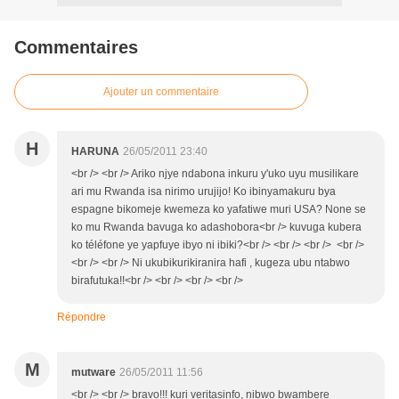
Commentaires
Ajouter un commentaire
H
HARUNA
26/05/2011 23:40
<br /> <br /> Ariko njye ndabona inkuru y'uko uyu musilikare
ari mu Rwanda isa nirimo urujijo! Ko ibinyamakuru bya
espagne bikomeje kwemeza ko yafatiwe muri USA? None se
ko mu Rwanda bavuga ko adashobora<br /> kuvuga kubera
ko téléfone ye yapfuye ibyo ni ibiki?<br /> <br /> <br /> <br />
<br /> <br /> Ni ukubikurikiranira hafi , kugeza ubu ntabwo
birafutuka!!<br /> <br /> <br /> <br />
Répondre
M
mutware
26/05/2011 11:56
<br /> <br /> bravo!!! kuri veritasinfo, nibwo bwambere