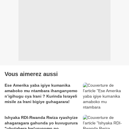
Vous aimerez aussi
Ese Amerika yaba igiye kumanika
amaboko mu ntambara ihanganyemo
n’igihugu cya Irani ? Kurinda Israyeli
misile za Irani bigiye guhagarara!
Ishyaka RDI-Rwanda Rwiza ryashyize
ahagaragara gahunda yo kuvugurura
"ubutabera bw'urugomo no