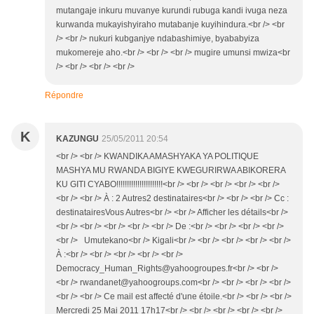
mutangaje inkuru muvanye kurundi rubuga kandi ivuga neza
kurwanda mukayishyiraho mutabanje kuyihindura.<br /> <br
/> <br /> nukuri kubganjye ndabashimiye, byababyiza
mukomereje aho.<br /> <br /> <br /> mugire umunsi mwiza<br
/> <br /> <br /> <br />
Répondre
K
KAZUNGU
25/05/2011 20:54
<br /> <br /> KWANDIKA AMASHYAKA YA POLITIQUE
MASHYA MU RWANDA BIGIYE KWEGURIRWA ABIKORERA
KU GITI CYABO!!!!!!!!!!!!!!!!!!!!!!<br /> <br /> <br /> <br /> <br />
<br /> <br /> À : 2 Autres2 destinataires<br /> <br /> <br /> Cc :
destinatairesVous Autres<br /> <br /> Afficher les détails<br />
<br /> <br /> <br /> <br /> <br /> De :<br /> <br /> <br /> <br />
<br /> Umutekano<br /> Kigali<br /> <br /> <br /> <br /> <br />
À :<br /> <br /> <br /> <br /> <br />
Democracy_Human_Rights@yahoogroupes.fr<br /> <br />
<br /> rwandanet@yahoogroups.com<br /> <br /> <br /> <br />
<br /> <br /> Ce mail est affecté d'une étoile.<br /> <br /> <br />
Mercredi 25 Mai 2011 17h17<br /> <br /> <br /> <br /> <br />