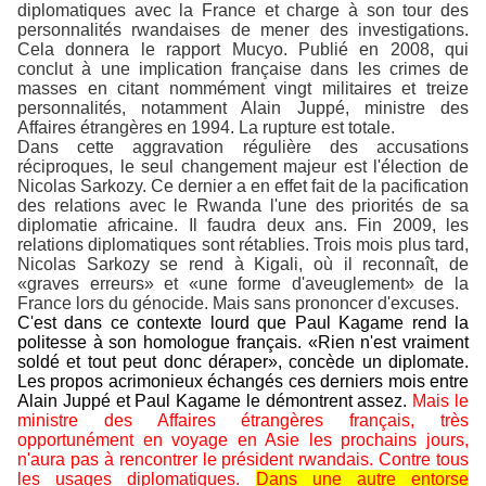
diplomatiques avec la France et charge à son tour des
personnalités rwandaises de mener des investigations.
Cela donnera le rapport Mucyo. Publié en 2008, qui
conclut à une implication française dans les crimes de
masses en citant nommément vingt militaires et treize
personnalités, notamment Alain Juppé, ministre des
Affaires étrangères en 1994. La rupture est totale.
Dans cette aggravation régulière des accusations
réciproques, le seul changement majeur est l'élection de
Nicolas Sarkozy. Ce dernier a en effet fait de la pacification
des relations avec le Rwanda l'une des priorités de sa
diplomatie africaine. Il faudra deux ans. Fin 2009, les
relations diplomatiques sont rétablies. Trois mois plus tard,
Nicolas Sarkozy se rend à Kigali, où il reconnaît, de
«graves erreurs» et «une forme d'aveuglement» de la
France lors du génocide. Mais sans prononcer d'excuses.
C'est dans ce contexte lourd que Paul Kagame rend la
politesse à son homologue français. «Rien n'est vraiment
soldé et tout peut donc déraper», concède un diplomate.
Les propos acrimonieux échangés ces derniers mois entre
Alain Juppé et Paul Kagame le démontrent assez.
Mais le
ministre des Affaires étrangères français, très
opportunément en voyage en Asie les prochains jours,
n'aura pas à rencontrer le président rwandais. Contre tous
les usages diplomatiques.
Dans une autre entorse