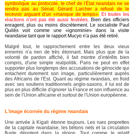
symbolique au protocole, le chef de l'État rwandais ne se
rendra pas au Sénat. Gérard Larcher a refusé de le
recevoir arguant d'un «manque de temps».
Et toutes les
réactions n'ont pas été aussi feutrées.
Bien des officiers
enragent, plus ou moins discrètement. Le socialiste Paul
Quilès voit comme une «ignominie» dans la visite
rwandaise tant que le rapport Mucyo n'a pas été retiré.
Malgré tout, le rapprochement entre les deux vieux
ennemis n'a rien de très étonnant. Mais plus que de la
volonté de pardon affiché, il fait montre d'intérêts bien
compris, d'une simple realpolitik. Paris ne peut en effet
supporter plus longtemps des accusations de génocide qui
entachent durement son image, particulièrement auprès
des Africains de l'Est. Quant au régime rwandais, en froid
avec ses soutiens traditionnels anglo-saxons, il lui est de
plus en plus difficile d'ignorer la France et son influence au
sein de l'Union africaine et surtout de l'Union européenne.
L'image écornée du régime rwandais
Une arrivée à Kigali étonne toujours. Les rues proprettes
de la capitale rwandaise, les bétons nets et la circulation
fluide dénotent dans la région. Tout comme le relatif