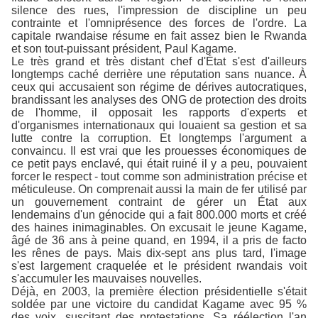
silence des rues, l'impression de discipline un peu
contrainte et l'omniprésence des forces de l'ordre. La
capitale rwandaise résume en fait assez bien le Rwanda
et son tout-puissant président, Paul Kagame.
Le très grand et très distant chef d'État s'est d'ailleurs
longtemps caché derrière une réputation sans nuance. À
ceux qui accusaient son régime de dérives autocratiques,
brandissant les analyses des ONG de protection des droits
de l'homme, il opposait les rapports d'experts et
d'organismes internationaux qui louaient sa gestion et sa
lutte contre la corruption. Et longtemps l'argument a
convaincu. Il est vrai que les prouesses économiques de
ce petit pays enclavé, qui était ruiné il y a peu, pouvaient
forcer le respect - tout comme son administration précise et
méticuleuse. On comprenait aussi la main de fer utilisé par
un gouvernement contraint de gérer un État aux
lendemains d'un génocide qui a fait 800.000 morts et créé
des haines inimaginables. On excusait le jeune Kagame,
âgé de 36 ans à peine quand, en 1994, il a pris de facto
les rênes de pays. Mais dix-sept ans plus tard, l'image
s'est largement craquelée et le président rwandais voit
s'accumuler les mauvaises nouvelles.
Déjà, en 2003, la première élection présidentielle s'était
soldée par une victoire du candidat Kagame avec 95 %
des voix, suscitant des protestations. Sa réélection l'an