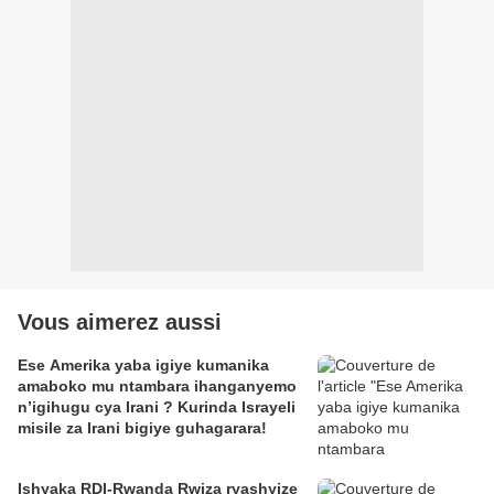
Vous aimerez aussi
Ese Amerika yaba igiye kumanika
amaboko mu ntambara ihanganyemo
n’igihugu cya Irani ? Kurinda Israyeli
misile za Irani bigiye guhagarara!
Ishyaka RDI-Rwanda Rwiza ryashyize