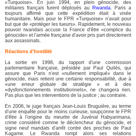
«Turquoise». En juin 1994, en plein génocide, des
militaires français furent déployés au
Rwanda
. Paris a
toujours affirmé que cette expédition était à visée
humanitaire. Mais pour le FPR «Turquoise» n'avait pour
but que de «protéger les tueurs». Rapidement, le nouveau
pouvoir rwandais accuse la France d'être «complice du
génocide» et l'armée française d'avoir pris part directement
aux assassinats.
Réactions d'hostilité
La sortie en 1998, du rapport d'une commission
parlementaire française, présidée par Paul Quilès, qui
assure que Paris n'est «nullement impliqué» dans le
génocide, mais retient une certaine responsabilité, due à
«une erreur globale de stratégie » et à des
«dysfonctionnements institutionnels», ne changera rien.
Pas plus que les interventions de la justice ; au contraire.
En 2006, le juge français Jean-Louis Bruguière, au terme
d'une enquête pour le moins curieuse, soupçonne le FPR
d'être à l'origine du meurtre de Juvénal Habyarimana,
crime considéré comme le déclencheur du génocide, et
signe neuf mandats d'arrêt contre des proches de Paul
Kagame. Le Rwanda rompt alors ses relations