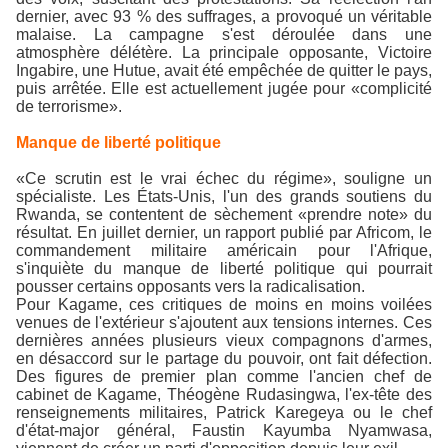
dernier, avec 93 % des suffrages, a provoqué un véritable
malaise. La campagne s'est déroulée dans une
atmosphère délétère. La principale opposante, Victoire
Ingabire, une Hutue, avait été empêchée de quitter le pays,
puis arrêtée. Elle est actuellement jugée pour «complicité
de terrorisme».
Manque de liberté politique
«Ce scrutin est le vrai échec du régime», souligne un
spécialiste. Les États-Unis, l'un des grands soutiens du
Rwanda, se contentent de sèchement «prendre note» du
résultat. En juillet dernier, un rapport publié par Africom, le
commandement militaire américain pour l'Afrique,
s'inquiète du manque de liberté politique qui pourrait
pousser certains opposants vers la radicalisation.
Pour Kagame, ces critiques de moins en moins voilées
venues de l'extérieur s'ajoutent aux tensions internes. Ces
dernières années plusieurs vieux compagnons d'armes,
en désaccord sur le partage du pouvoir, ont fait défection.
Des figures de premier plan comme l'ancien chef de
cabinet de Kagame, Théogène Rudasingwa, l'ex-tête des
renseignements militaires, Patrick Karegeya ou le chef
d'état-major général, Faustin Kayumba Nyamwasa,