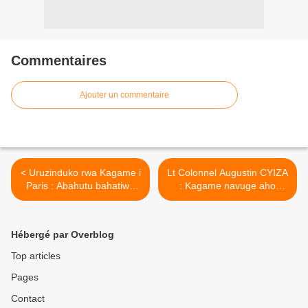
Commentaires
Ajouter un commentaire
< Uruzinduko rwa Kagame i
Lt Colonnel Augustin CYIZA
Paris : Abahutu bahatiwe
: Kagame navuge aho
kujya i Paris kwihesha
yamushyize! >
agaciro baratabaza! Denise
Kankera.
Hébergé par Overblog
(www.leprophete.fr)
Top articles
Pages
Contact