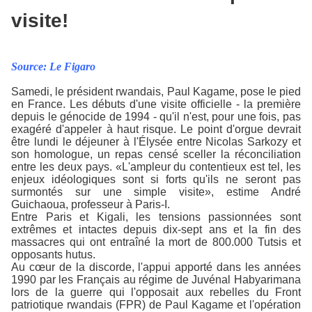
visite!
Source: Le Figaro
Samedi, le président rwandais, Paul Kagame, pose le pied
en France. Les débuts d'une visite officielle - la première
depuis le génocide de 1994 - qu'il n'est, pour une fois, pas
exagéré d'appeler à haut risque. Le point d'orgue devrait
être lundi le déjeuner à l'Élysée entre Nicolas Sarkozy et
son homologue, un repas censé sceller la réconciliation
entre les deux pays. «L'ampleur du contentieux est tel, les
enjeux idéologiques sont si forts qu'ils ne seront pas
surmontés sur une simple visite», estime André
Guichaoua, professeur à Paris-I.
Entre Paris et Kigali, les tensions passionnées sont
extrêmes et intactes depuis dix-sept ans et la fin des
massacres qui ont entraîné la mort de 800.000 Tutsis et
opposants hutus.
Au cœur de la discorde, l'appui apporté dans les années
1990 par les Français au régime de Juvénal Habyarimana
lors de la guerre qui l'opposait aux rebelles du Front
patriotique rwandais (FPR) de Paul Kagame et l'opération