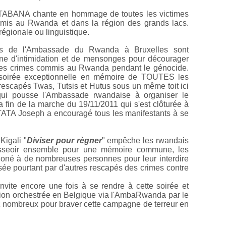
TABANA chante en hommage de toutes les victimes
mmis au Rwanda et dans la région des grands lacs.
régionale ou linguistique.
s de l'Ambassade du Rwanda à Bruxelles sont
ne d'intimidation et de mensonges pour décourager
des crimes commis au Rwanda pendant le génocide.
e soirée exceptionnelle en mémoire de TOUTES les
rescapés Twas, Tutsis et Hutus sous un même toit ici
qui pousse l'Ambassade rwandaise à organiser le
la fin de la marche du 19/11/2011 qui s'est clôturée à
ATA Joseph a encouragé tous les manifestants à se
Kigali "
Diviser pour règner
" empêche les rwandais
s'asseoir ensemble pour une mémoire commune, les
oné à de nombreuses personnes pour leur interdire
sée pourtant par d'autres rescapés des crimes contre
nvite encore une fois à se rendre à cette soirée et
tion orchestrée en Belgique via l'AmbaRwanda par le
ez nombreux pour braver cette campagne de terreur en