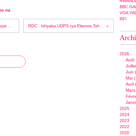
RWANDA
BBC GA
ho na
VOA YA
RFI
Ese Kagame Paul na leta ye biteguye gusaba Kayumba Nyamwasa n'abandi babeshyeye imbabazi ?
RDC : Ishyaka UDPS rya Etienne Tshisekedi ngo ryatanze umwitangirizwa w'amajwi mu matora !
Arch
2026
Août
Juille
Juin
(
Mai
(
Avril
Mars
Févri
Janvi
2025
2024
2023
2022
2020