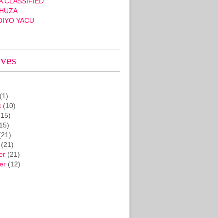
 CLASSIFIED
HUZA
DIYO YACU
ives
(1)
t
(10)
15)
15)
(21)
(21)
er
(21)
er
(12)