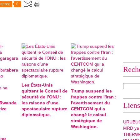
epost
0
Rech
Les États-Unis
quittent le Conseil de
Trump suspend les
sécurité de l’ONU :
frappes contre l'Iran :
-Rwanda
les raisons d’une
l'avertissement du
Liens
ize
spectaculaire rupture
CENTCOM qui a
diplomatique.
changé le calcul
stratégique de
URUBU
Washington.
MRD ya
THERW
 no