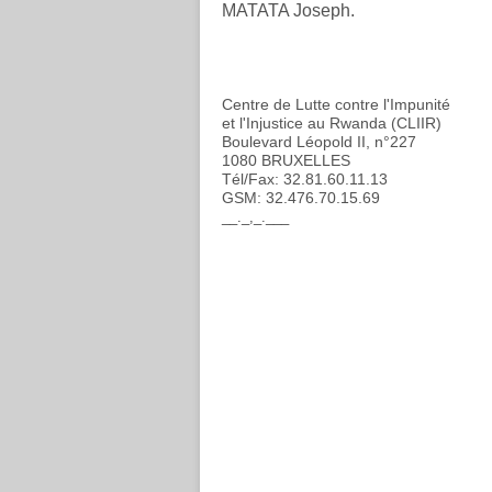
MATATA Joseph.
Centre de Lutte contre l'Impunité
et l'Injustice au Rwanda (CLIIR)
Boulevard Léopold II, n°227
1080 BRUXELLES
Tél/Fax: 32.81.60.11.13
GSM: 32.476.70.15.69
__._,_.___