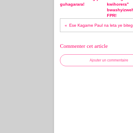
guhagarara!
kwihorera"
bwashyizwe
FPR!
Commenter cet article
Ajouter un commentaire