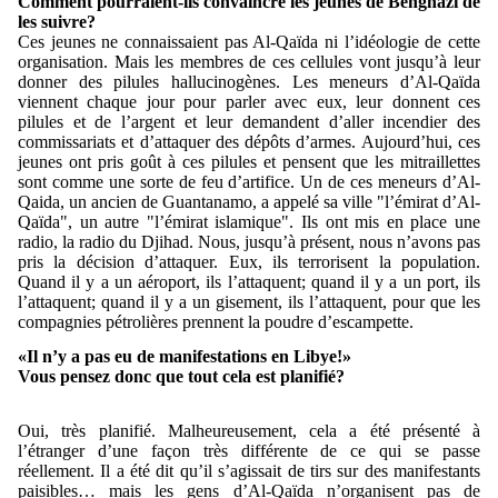
Comment pourraient-ils convaincre les jeunes de Benghazi de
les suivre?
Ces jeunes ne connaissaient pas Al-Qaïda ni l’idéologie de cette
organisation. Mais les membres de ces cellules vont jusqu’à leur
donner des pilules hallucinogènes. Les meneurs d’Al-Qaïda
viennent chaque jour pour parler avec eux, leur donnent ces
pilules et de l’argent et leur demandent d’aller incendier des
commissariats et d’attaquer des dépôts d’armes. Aujourd’hui, ces
jeunes ont pris goût à ces pilules et pensent que les mitraillettes
sont comme une sorte de feu d’artifice. Un de ces meneurs d’Al-
Qaida, un ancien de Guantanamo, a appelé sa ville "l’émirat d’Al-
Qaïda", un autre "l’émirat islamique". Ils ont mis en place une
radio, la radio du Djihad. Nous, jusqu’à présent, nous n’avons pas
pris la décision d’attaquer. Eux, ils terrorisent la population.
Quand il y a un aéroport, ils l’attaquent; quand il y a un port, ils
l’attaquent; quand il y a un gisement, ils l’attaquent, pour que les
compagnies pétrolières prennent la poudre d’escampette.
«Il n’y a pas eu de manifestations en Libye!»
Vous pensez donc que tout cela est planifié?
Oui, très planifié. Malheureusement, cela a été présenté à
l’étranger d’une façon très différente de ce qui se passe
réellement. Il a été dit qu’il s’agissait de tirs sur des manifestants
paisibles… mais les gens d’Al-Qaïda n’organisent pas de