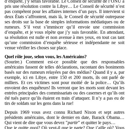
d’enquête, j’y serais favorable. Le Conseil de sécurité de l’ONU a
pris une résolution contre la Libye… Le Conseil de sécurité n’est
pas compétent pour les affaires internes d’un pays. Il intervient si
deux États s’affrontent, mais là, le Conseil de sécurité outrepasse
ses droits sur la base de simples informations médiatiques ou de
rumeurs. S’il veut s’immiscer qu’il envoie une commission
d’enquête, et je vous répète que j’y suis favorable. En attendant,
sa résolution est nulle et non avenue à mes yeux, en tout cas tant
qu’une commission d’enquête sérieuse et indépendante ne soit
venue vérifier les choses sur place.
Quel rôle joue, selon vous, les Américains?
(Sourire.) Comment est-ce possible que des responsables
américains fassent de telles déclarations, racontant des boniments
basés sur des rumeurs relayées par des médias? Quand il y a, par
exemple, ici en Libye, entre 150 et 200 morts, ils ont parlé de
milliers. Et ces victimes sont pour moitié de la police… Qu’ils
envoient des enquêteurs! Ils verront que les morts sont devant les
entrées principales des commissariats ou des casernes et qu’ils ont
été tués parce qu’ils étaient en train d’attaquer. Il n’y a pas eu de
tirs de soldats sur les gens dans la rue!
Depuis 1969 vous avez connu Richard Nixon et sept autres
présidents américains, dont le dernier en date, Barack Obama…
Qui vient de dire que vous devez "
partir
" et quitter le pays…
Que je quitte quoi? Où veut-il que je parte? Que j’aille où? Vous