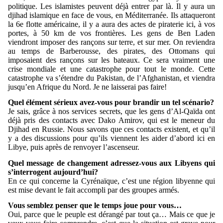
politique. Les islamistes peuvent déjà entrer par là. Il y aura un
djihad islamique en face de vous, en Méditerranée. Ils attaqueront
la 6e flotte américaine, il y a aura des actes de piraterie ici, à vos
portes, à 50 km de vos frontières. Les gens de Ben Laden
viendront imposer des rançons sur terre, et sur mer. On reviendra
au temps de Barberousse, des pirates, des Ottomans qui
imposaient des rançons sur les bateaux. Ce sera vraiment une
crise mondiale et une catastrophe pour tout le monde. Cette
catastrophe va s’étendre du Pakistan, de l’Afghanistan, et viendra
jusqu’en Afrique du Nord. Je ne laisserai pas faire!
Quel élément sérieux avez-vous pour brandir un tel scénario?
Je sais, grâce à nos services secrets, que les gens d’Al-Qaïda ont
déjà pris des contacts avec Dako Amirov, qui est le meneur du
Djihad en Russie. Nous savons que ces contacts existent, et qu’il
y a des discussions pour qu’ils viennent les aider d’abord ici en
Libye, puis après de renvoyer l’ascenseur.
Quel message de changement adressez-vous aux Libyens qui
s’interrogent aujourd’hui?
En ce qui concerne la Cyrénaïque, c’est une région libyenne qui
est mise devant le fait accompli par des groupes armés.
Vous semblez penser que le temps joue pour vous…
Oui, parce que le peuple est dérangé par tout ça… Mais ce que je