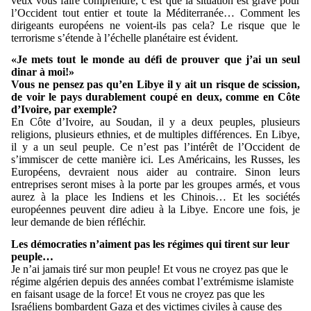
veux vous faire comprendre, c’est que la situation est grave pour
l’Occident tout entier et toute la Méditerranée… Comment les
dirigeants européens ne voient-ils pas cela? Le risque que le
terrorisme s’étende à l’échelle planétaire est évident.
«Je mets tout le monde au défi de prouver que j’ai un seul
dinar à moi!»
Vous ne pensez pas qu’en Libye il y ait un risque de scission,
de voir le pays durablement coupé en deux, comme en Côte
d’Ivoire, par exemple?
En Côte d’Ivoire, au Soudan, il y a deux peuples, plusieurs
religions, plusieurs ethnies, et de multiples différences. En Libye,
il y a un seul peuple. Ce n’est pas l’intérêt de l’Occident de
s’immiscer de cette manière ici. Les Américains, les Russes, les
Européens, devraient nous aider au contraire. Sinon leurs
entreprises seront mises à la porte par les groupes armés, et vous
aurez à la place les Indiens et les Chinois… Et les sociétés
européennes peuvent dire adieu à la Libye. Encore une fois, je
leur demande de bien réfléchir.
Les démocraties n’aiment pas les régimes qui tirent sur leur
peuple…
Je n’ai jamais tiré sur mon peuple! Et vous ne croyez pas que le
régime algérien depuis des années combat l’extrémisme islamiste
en faisant usage de la force! Et vous ne croyez pas que les
Israéliens bombardent Gaza et des victimes civiles à cause des