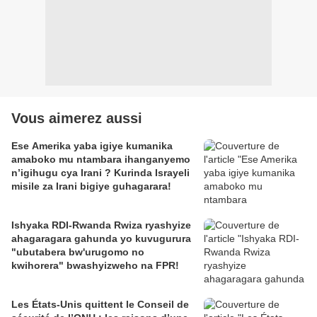
Vous aimerez aussi
Ese Amerika yaba igiye kumanika
amaboko mu ntambara ihanganyemo
n’igihugu cya Irani ? Kurinda Israyeli
misile za Irani bigiye guhagarara!
Ishyaka RDI-Rwanda Rwiza ryashyize
ahagaragara gahunda yo kuvugurura
"ubutabera bw'urugomo no
kwihorera" bwashyizweho na FPR!
Les États-Unis quittent le Conseil de