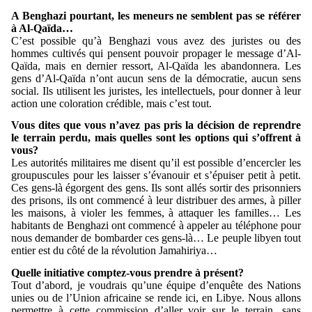
A Benghazi pourtant, les meneurs ne semblent pas se référer
à Al-Qaïda…
C’est possible qu’à Benghazi vous avez des juristes ou des
hommes cultivés qui pensent pouvoir propager le message d’Al-
Qaïda, mais en dernier ressort, Al-Qaïda les abandonnera. Les
gens d’Al-Qaïda n’ont aucun sens de la démocratie, aucun sens
social. Ils utilisent les juristes, les intellectuels, pour donner à leur
action une coloration crédible, mais c’est tout.
Vous dites que vous n’avez pas pris la décision de reprendre
le terrain perdu, mais quelles sont les options qui s’offrent à
vous?
Les autorités militaires me disent qu’il est possible d’encercler les
groupuscules pour les laisser s’évanouir et s’épuiser petit à petit.
Ces gens-là égorgent des gens. Ils sont allés sortir des prisonniers
des prisons, ils ont commencé à leur distribuer des armes, à piller
les maisons, à violer les femmes, à attaquer les familles… Les
habitants de Benghazi ont commencé à appeler au téléphone pour
nous demander de bombarder ces gens-là… Le peuple libyen tout
entier est du côté de la révolution Jamahiriya…
Quelle initiative comptez-vous prendre à présent?
Tout d’abord, je voudrais qu’une équipe d’enquête des Nations
unies ou de l’Union africaine se rende ici, en Libye. Nous allons
permettre à cette commission d’aller voir sur le terrain, sans