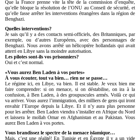
Que la France prenne vite la tête de la commission d’enquête,
qu’elle bloque la résolution de l’ONU au Conseil de sécurité, et
qu’elle fasse arrêter les interventions étrangères dans la région de
Benghazi.
Quelles interventions?
Je sais qu’il y a des contacts semi-officiels, des Britanniques, par
exemple, ou d’autres Européens, avec des personnages de
Benghazi. Nous avons arrêté un hélicoptère hollandais qui avait
atterri en Libye sans la moindre autorisation.
Les pilotes sont-ils vos prisonniers?
Oui et c’est normal.
«Vous aurez Ben Laden à vos portes»
À vous écouter, tout va bien… rien ne se passe…
Le régime ici, en Libye, va bien. Il est stable. Je veux bien me
faire comprendre: si on menace, si on déstabilise, on ira à la
confusion, à Ben Laden, à des groupuscules armés. Voilà ce qui
va arriver. Vous aurez l’immigration, des milliers de gens qui iront
envahir l’Europe depuis la Libye. Et il n’y aura plus personne
pour les arrêter. Ben Laden viendra s’installer en Afrique du Nord
et laissera le mollah Omar en Afghanistan et au Pakistan. Vous
aurez Ben Laden à vos portes.
Vous brandissez le spectre de la menace islamique…
Mais, c’est une réalité! En Tunisie et en Égypte il y a un vide