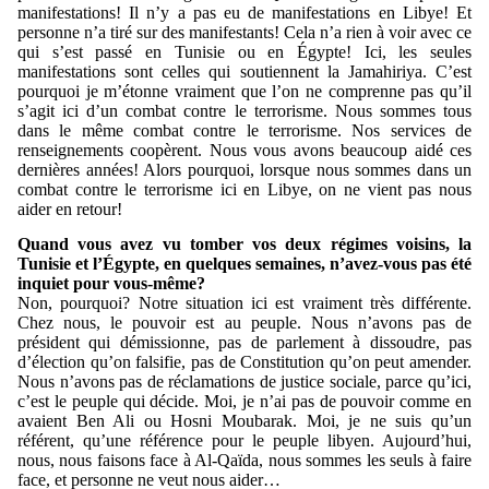
manifestations! Il n’y a pas eu de manifestations en Libye! Et
personne n’a tiré sur des manifestants! Cela n’a rien à voir avec ce
qui s’est passé en Tunisie ou en Égypte! Ici, les seules
manifestations sont celles qui soutiennent la Jamahiriya. C’est
pourquoi je m’étonne vraiment que l’on ne comprenne pas qu’il
s’agit ici d’un combat contre le terrorisme. Nous sommes tous
dans le même combat contre le terrorisme. Nos services de
renseignements coopèrent. Nous vous avons beaucoup aidé ces
dernières années! Alors pourquoi, lorsque nous sommes dans un
combat contre le terrorisme ici en Libye, on ne vient pas nous
aider en retour!
Quand vous avez vu tomber vos deux régimes voisins, la
Tunisie et l’Égypte, en quelques semaines, n’avez-vous pas été
inquiet pour vous-même?
Non, pourquoi? Notre situation ici est vraiment très différente.
Chez nous, le pouvoir est au peuple. Nous n’avons pas de
président qui démissionne, pas de parlement à dissoudre, pas
d’élection qu’on falsifie, pas de Constitution qu’on peut amender.
Nous n’avons pas de réclamations de justice sociale, parce qu’ici,
c’est le peuple qui décide. Moi, je n’ai pas de pouvoir comme en
avaient Ben Ali ou Hosni Moubarak. Moi, je ne suis qu’un
référent, qu’une référence pour le peuple libyen. Aujourd’hui,
nous, nous faisons face à Al-Qaïda, nous sommes les seuls à faire
face, et personne ne veut nous aider…