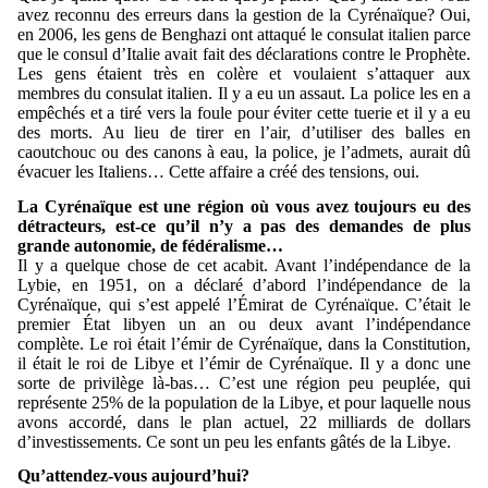
avez reconnu des erreurs dans la gestion de la Cyrénaïque? Oui,
en 2006, les gens de Benghazi ont attaqué le consulat italien parce
que le consul d’Italie avait fait des déclarations contre le Prophète.
Les gens étaient très en colère et voulaient s’attaquer aux
membres du consulat italien. Il y a eu un assaut. La police les en a
empêchés et a tiré vers la foule pour éviter cette tuerie et il y a eu
des morts. Au lieu de tirer en l’air, d’utiliser des balles en
caoutchouc ou des canons à eau, la police, je l’admets, aurait dû
évacuer les Italiens… Cette affaire a créé des tensions, oui.
La Cyrénaïque est une région où vous avez toujours eu des
détracteurs, est-ce qu’il n’y a pas des demandes de plus
grande autonomie, de fédéralisme…
Il y a quelque chose de cet acabit. Avant l’indépendance de la
Lybie, en 1951, on a déclaré d’abord l’indépendance de la
Cyrénaïque, qui s’est appelé l’Émirat de Cyrénaïque. C’était le
premier État libyen un an ou deux avant l’indépendance
complète. Le roi était l’émir de Cyrénaïque, dans la Constitution,
il était le roi de Libye et l’émir de Cyrénaïque. Il y a donc une
sorte de privilège là-bas… C’est une région peu peuplée, qui
représente 25% de la population de la Libye, et pour laquelle nous
avons accordé, dans le plan actuel, 22 milliards de dollars
d’investissements. Ce sont un peu les enfants gâtés de la Libye.
Qu’attendez-vous aujourd’hui?