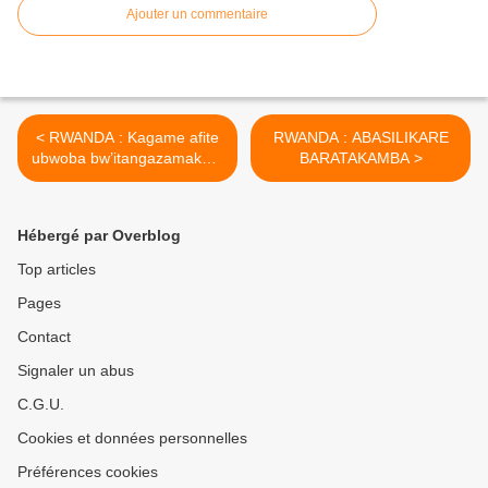
Ajouter un commentaire
< RWANDA : Kagame afite
RWANDA : ABASILIKARE
ubwoba bw’itangazamakuru
BARATAKAMBA >
rimunenga riri mu mahanga
Hébergé par Overblog
Top articles
Pages
Contact
Signaler un abus
C.G.U.
Cookies et données personnelles
Préférences cookies