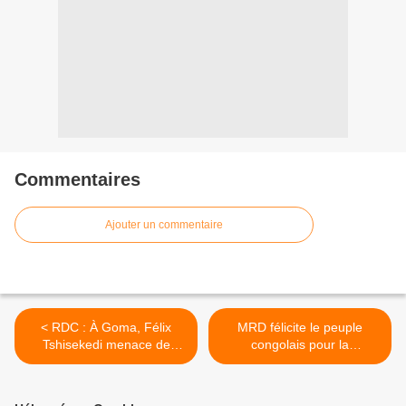
Commentaires
Ajouter un commentaire
< RDC : À Goma, Félix
MRD félicite le peuple
Tshisekedi menace de
congolais pour la
mettre fin au régime de
campagne électorale du 20
Paul Kagame
décembre en RDC. >