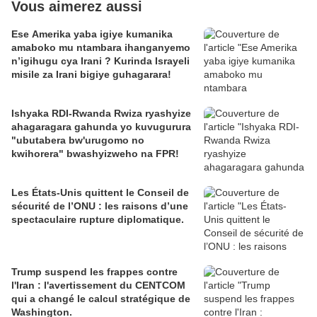
Vous aimerez aussi
Ese Amerika yaba igiye kumanika
amaboko mu ntambara ihanganyemo
n’igihugu cya Irani ? Kurinda Israyeli
misile za Irani bigiye guhagarara!
Ishyaka RDI-Rwanda Rwiza ryashyize
ahagaragara gahunda yo kuvugurura
"ubutabera bw'urugomo no
kwihorera" bwashyizweho na FPR!
Les États-Unis quittent le Conseil de
sécurité de l’ONU : les raisons d’une
spectaculaire rupture diplomatique.
Trump suspend les frappes contre
l'Iran : l'avertissement du CENTCOM
qui a changé le calcul stratégique de
Washington.