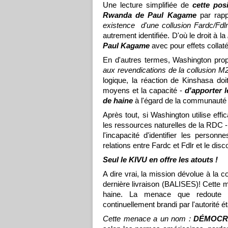
Une lecture simplifiée de
cette pos
Rwanda de Paul Kagame
par rap
existence d'une collusion Fardc/Fdl
autrement identifiée. D'où le droit à la
Paul Kagame
avec pour effets collatér
En d'autres termes, Washington pr
aux revendications de la collusion M2
logique, la réaction de Kinshasa do
moyens et la capacité -
d'apporter l
de haine
à l'égard de la communauté
Après tout, si Washington utilise ef
les ressources naturelles de la RDC - d
l'incapacité d'identifier les person
relations entre Fardc et Fdlr et le d
Seul le KIVU en offre les atouts !
A dire vrai, la mission dévolue à la c
dernière livraison (BALISES)! Cette mi
haine. La menace que redoute 
continuellement brandi par l'autorité ét
Cette menace a un nom :
DÉMOCR