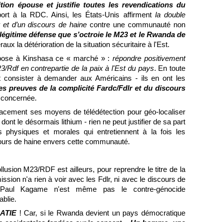
ition épouse et justifie toutes les revendications du
port à la RDC. Ainsi, les États-Unis affirment
la double
r et d’un discours de haine
contre une communauté non
légitime défense que s’octroie le M23 et le Rwanda de
aux la détérioration de la situation sécuritaire à l'Est.
opose à Kinshasa ce « marché » :
répondre positivement
3/Rdf en contrepartie de la paix à l'Est du pays
. En toute
it consister à demander aux Américains - ils en ont les
es preuves de la complicité Fardc/Fdlr et du discours
 concernée.
ficacement ses moyens de télédétection pour géo-localiser
ont le désormais lithium - rien ne peut justifier de sa part
nes physiques et morales qui entretiennent à la fois les
iscours de haine envers cette communauté.
ollusion M23/RDF est ailleurs, pour reprendre le titre de la
ssion n'a rien à voir avec les Fdlr, ni avec le discours de
Paul Kagame n'est même pas le contre-génocide
ablie.
ATIE
! Car, si le Rwanda devient un pays démocratique