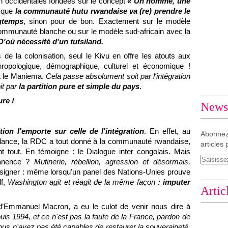
n occidentales fondées sur le concept
« Un homme, une
a que
la communauté hutu rwandaise va (re) prendre le
gtemps
, sinon pour de bon. Exactement sur le modèle
ommunauté blanche ou sur le modèle sud-africain avec la
D'où nécessité d'un tutsiland.
e la colonisation, seul le Kivu en offre les atouts aux
thropologique, démographique, culturel et économique !
et le Maniema.
Cela passe absolument soit par l'intégration
it par
la partition pure et simple du pays
.
ure !
Newsl
ition l'emporte sur celle de l'intégration
. En effet, au
Abonnez
ndance, la RDC a tout donné à la communauté rwandaise,
articles 
t tout. En témoigne : le Dialogue inter congolais. Mais
rmanence ?
Mutinerie, rébellion, agression et désormais,
 signer : même lorsqu'un panel des Nations-Unies prouve
df,
Washington agit et réagit de la même façon
: imputer
Artic
 d’Emmanuel Macron, a eu le culot de venir nous dire à
is 1994, et ce n'est pas la faute de la France, pardon de
ous n'avez pas été capables de restaurer la souveraineté,