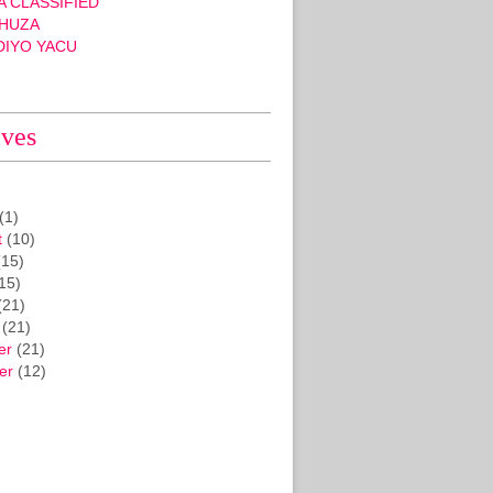
 CLASSIFIED
HUZA
DIYO YACU
ives
(1)
t
(10)
15)
15)
(21)
(21)
er
(21)
er
(12)