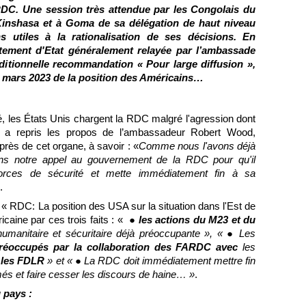
a RDC. Une session très attendue par les Congolais du
à Kinshasa et à Goma de sa délégation de haut niveau
s utiles à la rationalisation de ses décisions. En
rtement d'Etat généralement relayée par l’ambassade
ditionnelle recommandation « Pour large diffusion »,
0 mars 2023 de la position des Américains…
té, les États Unis chargent la RDC malgré l'agression dont
ia a repris les propos de l’ambassadeur Robert Wood,
rès de cet organe, à savoir : «
Comme nous l'avons déjà
rons notre appel au gouvernement de la RDC pour qu'il
 forces de sécurité et mette immédiatement fin à sa
.
 « RDC: La position des USA sur la situation dans l'Est de
caine par ces trois faits : « ●
les actions du M23 et du
umanitaire et sécuritaire déjà préoccupante », « ● Les
réoccupés par la collaboration des FARDC avec
les
r
les FDLR
» et « ● La RDC doit immédiatement mettre fin
és et faire cesser les discours de haine… »
.
du pays :