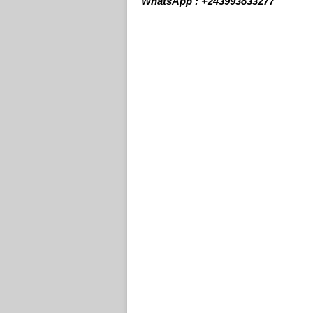
WhatsApp : +243993833277