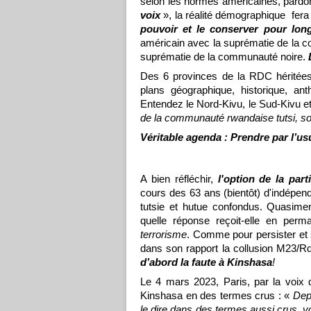
selon les normes américaines, pardo
voix
», la réalité démographique fer
pouvoir et le conserver pour lon
américain avec la suprématie de la c
suprématie de la communauté noire.
Des 6 provinces de la RDC héritées d
plans géographique, historique, an
Entendez le Nord-Kivu, le Sud-Kivu 
de la communauté rwandaise tutsi, so
Véritable agenda : Prendre par l’us
A bien réfléchir,
l'option de la part
cours des 63 ans (bientôt) d'indépe
tutsie et hutue confondus. Quasimen
quelle réponse reçoit-elle en pe
terrorisme
. Comme pour persister et
dans son rapport la collusion M23/R
d’abord la faute à Kinshasa
!
Le 4 mars 2023, Paris, par la voix
Kinshasa en des termes crus : «
Depu
le dire dans des termes aussi crus, v