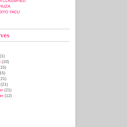
 CLASSIFIED
HUZA
DIYO YACU
ives
(1)
t
(10)
15)
15)
(21)
(21)
er
(21)
er
(12)