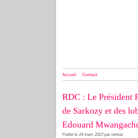
Accueil
Contact
RDC : Le Président F
de Sarkozy et des lo
Edouard Mwangach
Publié le
24 mars 2023
par veritas