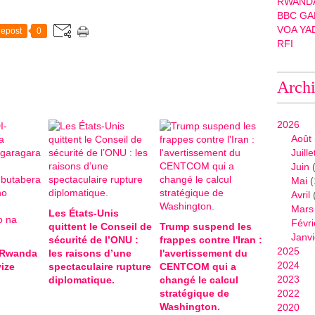
RWANDA
BBC GA
VOA YA
epost
0
RFI
Arch
2026
Août
Juille
Juin
(
Mai
(
Avril
Mars
Les États-Unis
Févri
quittent le Conseil de
Trump suspend les
Janvi
sécurité de l’ONU :
frappes contre l'Iran :
2025
-Rwanda
les raisons d’une
l'avertissement du
2024
ize
spectaculaire rupture
CENTCOM qui a
2023
diplomatique.
changé le calcul
stratégique de
2022
Washington.
2020