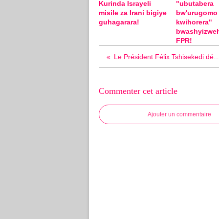
Kurinda Israyeli
"ubutabera
misile za Irani bigiye
bw'urugomo
guhagarara!
kwihorera"
bwashyizwe
FPR!
Le Président Félix Tshisekedi dément avoir invité Nicolas Sarkozy
Commenter cet article
Ajouter un commentaire