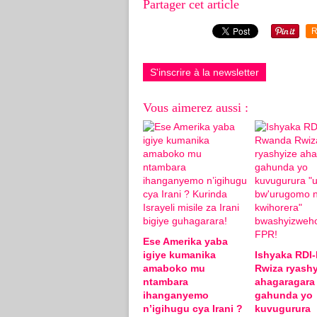
Partager cet article
R
S'inscrire à la newsletter
Vous aimerez aussi :
Ese Amerika yaba
igiye kumanika
Ishyaka RDI
amaboko mu
Rwiza ryashy
ntambara
ahagaragara
ihanganyemo
gahunda yo
n’igihugu cya Irani ?
kuvugurura