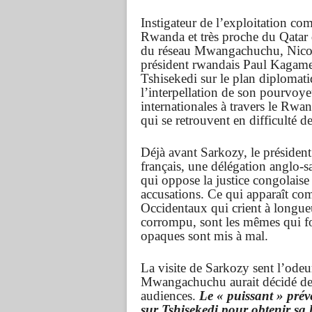
Instigateur de l’exploitation co
Rwanda et très proche du Qatar q
du réseau Mwangachuchu, Nicola
président rwandais Paul Kagame 
Tshisekedi sur le plan diplomat
l’interpellation de son pourvo
internationales à travers le Rwan
qui se retrouvent en difficulté de
Déjà avant Sarkozy, le président
français, une délégation anglo-sa
qui oppose la justice congolaise
accusations. Ce qui apparaît c
Occidentaux qui crient à longue
corrompu, sont les mêmes qui fon
opaques sont mis à mal.
La visite de Sarkozy sent l’odeu
Mwangachuchu aurait décidé de n
audiences.
Le « puissant » prév
sur Tshisekedi pour obtenir sa l