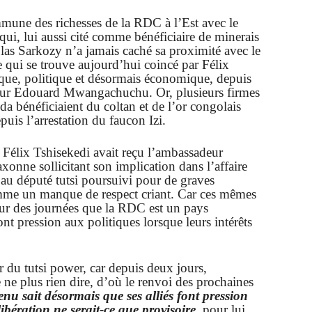
mmune des richesses de la RDC à l’Est avec le
ui, lui aussi cité comme bénéficiaire de minerais
s Sarkozy n’a jamais caché sa proximité avec le
qui se trouve aujourd’hui coincé par Félix
ique, politique et désormais économique, depuis
yeur Edouard Mwangachuchu. Or, plusieurs firmes
da bénéficiaient du coltan et de l’or congolais
puis l’arrestation du faucon Izi.
 Félix Tshisekedi avait reçu l’ambassadeur
xonne sollicitant son implication dans l’affaire
 au député tutsi poursuivi pour de graves
omme un manque de respect criant. Car ces mêmes
ur des journées que la RDC est un pays
t pression aux politiques lorsque leurs intérêts
r du tutsi power, car depuis deux jours,
e plus rien dire, d’où le renvoi des prochaines
enu sait désormais que ses alliés font pression
ibération ne serait-ce que provisoire
, pour lui