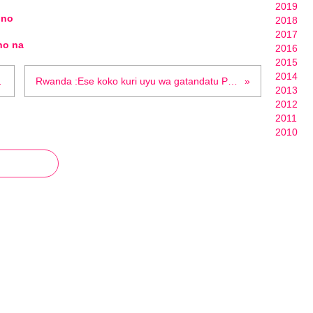
2019
 no
2018
2017
ho na
2016
2015
2014
 à visiter la RDC.
Rwanda :Ese koko kuri uyu wa gatandatu Paul Kagame yiyemeje kurekura Paul Rusesabagina na Sankara?
2013
2012
2011
2010