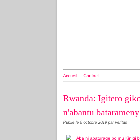
Accueil
Contact
Rwanda: Igitero gi
n'abantu batarameny
Publié le
5 octobre 2019
par veritas