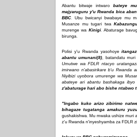
Abantu bitwaje intwaro
bateye mu
majyaruguru y'u Rwanda bica aba
BBC
. Ubu bwicanyi bwabaye mu ma
Musanze mu tugari twa
Kabazung
murenge wa
Kinigi
. Abaturage bavu
birunga.
Polisi y'u Rwanda yasohoye
itanga
abantu umunani(8)
, batandatu muri
Umutwe wa FDLR ntacyo uratangaza
imirwano n'abasirikare b'u Rwanda 
Niyibizi uyobora umurenge wa Mus
abateye ari abantu bashakaga ibyo 
z'abaturage hari abo bishe ntabwo
"Ingabo kuko arizo zibirimo natw
bihagaze tugatanga amakuru yuz
gushakishwa. Mu mwaka ushize muri ak
z'u Rwanda n'inyeshyamba za FDLR zi