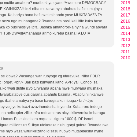
2019
ngo mufite amahoro? muribeshya cyane!Mwemere DEMOCRACY
2018
WINIKIZA!!sinzi niba muzarwanya abahutu bafite umujnya
2017
ngu. Ko bariya bana bafunze imihanda yose MUKITABAZA ZA
2016
eza ngo muhangane? Rwanda nta basilikali ifite kuko bose
2015
aka ko business ye ipfa. Bashka amahoro!Na nyina wundi abyara
2014
ITSINDWA!!!Amahanga arimo kureba basha!! A LUTA
2013
2012
2011
2010
29
 se kibwa? Wasanga wari rubyogo cg utaravuka. Niba FDLR
ust Forget. <br /> Bari bazi kurwana kandi APR yali Congo isa
a ko twali dufite icyo turwanira apana mwe murwana mushaka
 twarabatabye dusigarana abahutu bazima . Abapfu ni nkamwe
o ibahe amabya ya base bavugira ku mbuga.<br /> Jye
byivugiye ko isazi azazihondesha inyundo. Kuba rero indege
a helicopter zifite infra.redcameras nicyo kikwereka imbaraga
Hamas Palestine itera roquette zigura 1000 $ IDF Israel
zigura millions us $. Ibyo utekereza n'ubugoryi gutera Rwanda rwa
e niyo waza witurikirizaho igisasu nubwo mutabibasha nyine