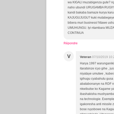
wa KIGALI muzabigenza gute? 
naho ubundi URUGAMBA RUGIYE K
kandi bakaba bamaze kurya karu
KAJUGUJUGU? kuki mutabegeye n
bibera muri business! Ntawe ush
UMUHUNGU. Iyi ntambara MUZAY
CONTINUA
Répondre
V
Veteran
07/10/2019 10:
Harya 1997 warunganiki
itaratsinze icyo gihe , j
niyataye umutwe , kuber
igihugu cyabahutu gusa
abatabonanye na RDF ng
nkwibutse ko Kagame ya
ibashakisha mushyamba n
na technologie. Exemple 
igakoresha anti missile 
bose ruyobowe na Kagam