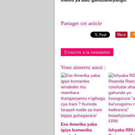
Inkuru ya BBC gahuzamiryango.
Partager cet article
R
S'inscrire à la newsletter
Vous aimerez aussi :
Ese Amerika yaba
igiye kumanika
Ishyaka RDI