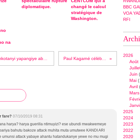
ize
spectaculaire rupture
CENTCOM qui a
RWANDA
diplomatique.
changé le calcul
BBC GA
stratégique de
VOA YA
Washington.
RFI
 no
Arch
ho na
2026
Rwanda : Ni iyihe gahunda FPR-Inkotanyi yapangiye abahutu n’abatutsi bari mu gihugu? Ese iyo gahunda yagezweho ?
Paul Kagamé célèbre le "Rwanda-Day" à Bonn
Août
Juille
Juin
(
Mai
(
Avril
Mars
Févri
Janvi
2025
 fare?
07/10/2019 08:31
2024
2023
na harya? harya guerilla ntimuyizi? ese ubundi mwakwemeye
2022
riya bahutu bakoze attack muhita muta umutwee KANDI ARI
2020
munsi attack yabaye ahantu hatandukanye yewe no mu mugi