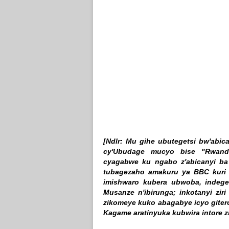
[Ndlr: Mu gihe ubutegetsi bw'abic
cy'Ubudage mucyo bise "Rwanda
cyagabwe ku ngabo z'abicanyi ba
tubagezaho amakuru ya BBC kuri i
imishwaro kubera ubwoba, indege
Musanze n'ibirunga; inkotanyi zir
zikomeye kuko abagabye icyo giter
Kagame aratinyuka kubwira intore 