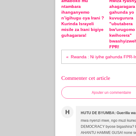
amaboko mu
Rwiza ryashy
ntambara
ahagaragara
ihanganyemo
gahunda yo
n’igihugu cya Irani ?
kuvugurura
Kurinda Israyeli
"ubutabera
misile za Irani bigiye
bw'urugomo
guhagarara!
kwihorera"
bwashyizwe
FPR!
Commenter cet article
Ajouter un commentaire
H
HUTU DE BYUMBA: Guerilla war
mwa nyenzi mwe, ngo muzi kurwa
DEMOCRACY byose bigashira? ba
AHANTU HAMWE GUSA! none se u