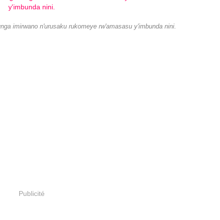
hunga imirwano n'urusaku rukomeye rw'amasasu y'imbunda nini.
Publicité