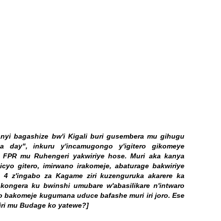
anyi bagashize bw'i Kigali buri gusembera mu gihugu
 day", inkuru y'incamugongo y'igitero gikomeye
 FPR mu Ruhengeri yakwiriye hose. Muri aka kanya
cyo gitero, imirwano irakomeje, abaturage bakwiriye
 4 z'ingabo za Kagame ziri kuzenguruka akarere ka
i kongera ku bwinshi umubare w'abasilikare n'intwaro
o bakomeje kugumana uduce bafashe muri iri joro. Ese
ziri mu Budage ko yatewe?]