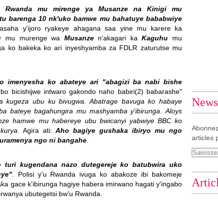
 Rwanda mu mirenge ya Musanze na Kinigi mu
ntu barenga 10 nk'uko bamwe mu bahatuye bababwiye
saha y'ijoro ryakeye ahagana saa yine mu karere ka
u
mu murenge wa
Musanze
n'akagari ka
Kaguhu
mu
ga ko bakeka ko ari inyeshyamba za FDLR zaturutse mu
zo imenyesha ko abateye ari "abagizi ba nabi bishe
 bo bicishijwe intwaro gakondo naho babiri(2) babarashe"
Newsl
 kugeza ubu ku bivugwa. Abatrage bavuga ko habaye
aba bateye bagahungira mu mashyamba y'ibirunga
.
Aloys
anze hamwe mu habereye ubu bwicanyi yabwiye BBC ko
Abonnez
kurya
. Agira ati:
Aho bagiye gushaka ibiryo mu ngo
articles 
 turamenya ngo ni bangahe
.
e turi kugendana nazo dutegereje ko batubwira uko
uye"
. Polisi y'u Rwanda ivuga ko abakoze ibi bakomeje
Artic
a gace k'ibirunga hagiye habera imirwano hagati y'ingabo
rwanya ubutegetsi bw'u Rwanda.