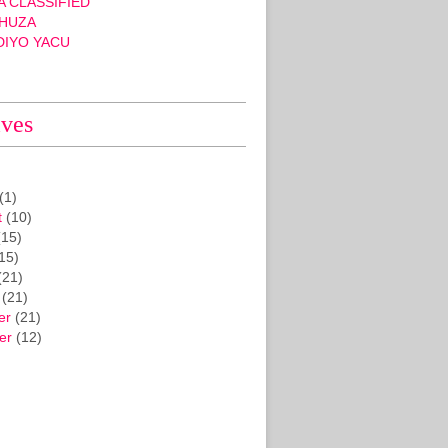
 CLASSIFIED
HUZA
DIYO YACU
ives
(1)
t
(10)
15)
15)
(21)
(21)
er
(21)
er
(12)