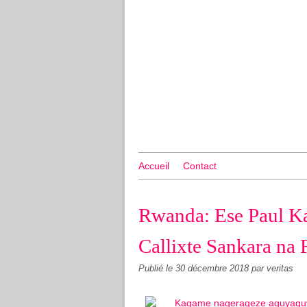
Accueil
Contact
Rwanda: Ese Paul K
Callixte Sankara na
Publié le
30 décembre 2018
par veritas