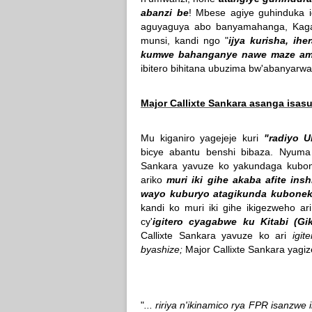
abanzi be
! Mbese agiye guhinduka i
aguyaguya abo banyamahanga, Kag
munsi, kandi ngo "
ijya kurisha, ih
kumwe bahanganye nawe maze am
ibitero bihitana ubuzima bw'abanyarwa
Major Callixte Sankara asanga isasu
Mu kiganiro yagejeje kuri
"radiyo 
bicye abantu benshi bibaza. Nyuma
Sankara yavuze ko yakundaga kubon
ariko
muri iki gihe akaba afite i
wayo kuburyo atagikunda kubonek
kandi ko muri iki gihe ikigezweho a
cy'
igitero cyagabwe ku Kitabi (Gi
Callixte Sankara yavuze ko ari
igit
byashize;
Major Callixte Sankara yagize
"
... ririya n'ikinamico rya FPR isanzwe