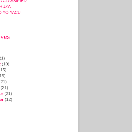
 CLASSIFIED
HUZA
DIYO YACU
ives
(1)
t
(10)
15)
15)
(21)
(21)
er
(21)
er
(12)