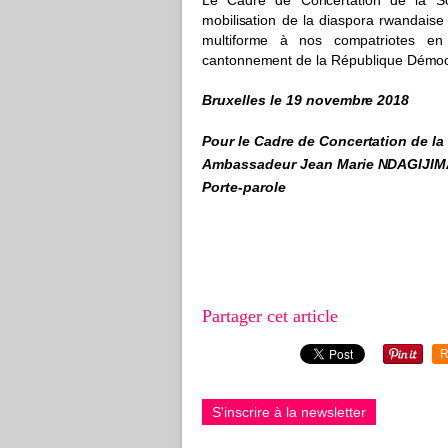
Le
C
ad
r
e de
C
o
n
ce
r
t
a
ti
o
n
d
e
l
a S
m
obi
l
i
s
a
t
ion de la di
a
sp
o
ra
r
w
and
a
ise
m
ultif
o
r
m
e à nos co
m
pa
t
ri
o
t
e
s e
c
a
nto
n
ne
m
ent
d
e
l
a R
é
pub
l
iq
u
e
D
é
m
o
B
ru
x
e
l
les le 19 nov
e
mb
r
e 2018
Pour
l
e
C
a
d
re de
C
onc
e
r
t
a
ti
on de
l
a
A
m
bassad
e
ur Jean M
a
rie
N
DA
G
I
J
I
M
Por
t
e
-
pa
r
o
le
Partager cet article
R
S'inscrire à la newsletter