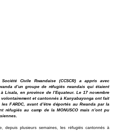
 S
o
c
i
é
t
é
C
i
v
ile
R
w
and
ai
se (
CC
S
C
R
) a ap
p
r
i
s a
v
ec
w
an
d
a d
’
u
n
g
roupe de r
é
fu
g
iés r
w
an
d
a
i
s
q
ui
é
t
a
ie
n
t
 à Li
s
a
l
a, en
p
ro
v
ince de
l
’
E
qua
t
e
u
r
.
L
e 17 no
v
e
m
bre
s
v
olont
a
ire
m
ent
e
t
c
an
t
onn
é
s à
K
an
y
aba
y
on
g
a ont
f
a
i
t
 l
e
s F
AR
D
C, a
v
ant
d
’
ê
t
re d
é
po
r
t
és au
R
w
anda p
a
r
l
a
n
t ré
f
u
g
i
és au ca
m
p de la MO
NU
S
C
O
m
a
i
s n’
o
nt pu
s
i
enn
e
s
.
e, dep
u
is
p
lu
s
ie
u
rs
s
e
m
a
i
nes,
l
es ré
f
u
g
i
é
s
c
an
t
o
nnés à