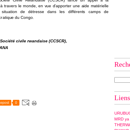
o
c
i
é
t
é
C
i
v
ile
R
w
and
ai
se (
CC
S
C
R
) lan
c
e un app
e
l à
l
a
 à
t
ra
v
e
r
s le
m
ond
e
, en
v
ue
d
’
a
ppor
t
er une
a
ide
m
a
t
é
r
i
e
l
le
n
si
tu
a
tion
d
e dé
t
r
e
sse
d
ans les d
i
ff
é
re
nt
s ca
m
ps de
c
r
a
t
iq
u
e du Con
g
o.
 So
c
i
é
té
c
i
v
i
l
e
r
w
a
n
da
i
s
e
(
CC
S
C
R
)
,
A
N
A
Rech
Liens
epost
0
URUBU
MRD ya
THERW