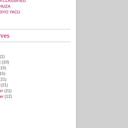
 CLASSIFIED
HUZA
DIYO YACU
ives
(1)
t
(10)
15)
15)
(21)
(21)
er
(21)
er
(12)