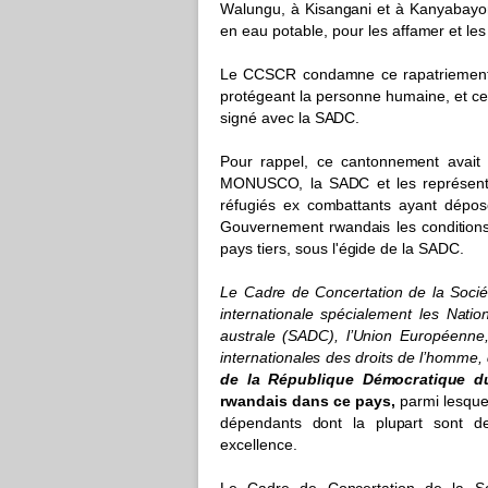
W
a
lun
g
u, à
K
i
san
g
ani et à Kan
y
aba
y
o
en eau po
t
ab
l
e, pour les a
f
fa
m
er et les
Le
CC
S
C
R conda
m
ne ce
ra
pa
t
r
ie
m
en
pro
t
é
g
eant la
p
e
r
s
onne
h
u
m
a
i
n
e
, et c
s
i
g
né a
v
ec
l
a S
AD
C.
Pour
r
app
e
l,
c
e ca
n
to
n
ne
m
ent a
v
a
i
MO
NU
S
CO
, la S
AD
C et l
e
s
r
e
p
ré
s
en
r
é
f
u
g
iés ex co
m
ba
t
t
an
t
s a
y
ant
d
épo
s
G
ou
v
e
r
ne
m
ent r
w
and
a
is les con
d
i
t
ion
p
a
y
s
t
i
e
r
s
, sous l
'
é
g
ide de la S
AD
C.
Le
C
ad
r
e de
C
o
n
ce
r
t
a
ti
o
n
d
e
l
a S
o
c
i
in
t
e
r
n
at
ion
a
le
s
pé
c
i
a
le
m
ent les
Na
t
i
o
au
s
t
r
a
l
e (S
AD
C
),
l
’
U
nion
E
uro
p
ée
n
n
e
in
t
e
r
n
a
t
ion
a
l
e
s des
d
ro
i
ts
d
e
l
’ho
m
m
e,
de la Répub
l
ique
D
é
m
oc
r
a
t
iq
u
e 
r
w
a
n
da
i
s da
n
s ce pa
y
s,
p
a
r
m
i lesq
u
dé
p
enda
n
t
s
d
ont
l
a p
l
u
p
a
r
t so
n
t
d
e
x
ce
l
len
c
e
.