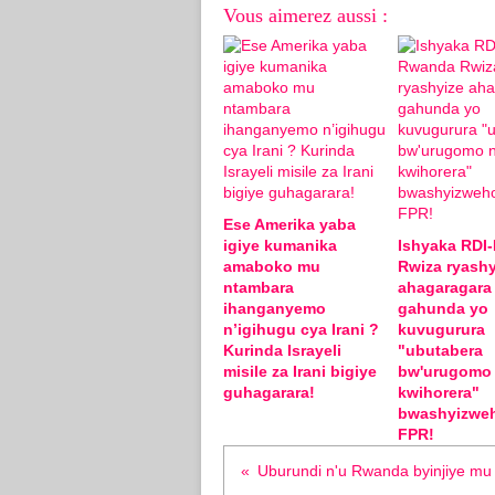
Vous aimerez aussi :
Ese Amerika yaba
igiye kumanika
Ishyaka RDI
amaboko mu
Rwiza ryashy
ntambara
ahagaragara
ihanganyemo
gahunda yo
n’igihugu cya Irani ?
kuvugurura
Kurinda Israyeli
"ubutabera
misile za Irani bigiye
bw'urugomo
guhagarara!
kwihorera"
bwashyizwe
FPR!