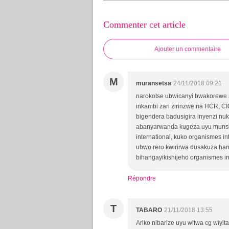
Commenter cet article
Ajouter un commentaire
M
muransetsa
24/11/2018 09:21
narokotse ubwicanyi bwakorewe a
inkambi zari zirinzwe na HCR, CI
bigendera badusigira inyenzi nu
abanyarwanda kugeza uyu munsi 
international, kuko organismes 
ubwo rero kwirirwa dusakuza han
bihangayikishijeho organismes in
Répondre
T
TABARO
21/11/2018 13:55
Ariko nibarize uyu witwa cg wiy