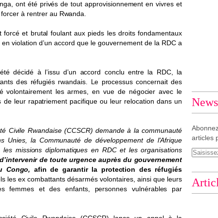
n
g
a, ont é
t
é p
r
i
v
és de to
u
t a
p
pro
v
is
i
onne
m
ent en
v
i
v
res et
 f
o
r
c
er à re
n
t
r
er
a
u
R
w
anda.
t fo
r
cé
e
t b
r
ut
a
l
f
oula
n
t a
u
x p
i
eds
l
es dr
o
i
t
s
f
onda
m
en
t
aux
e
e
n
v
iol
a
t
i
on d
’
un acc
o
rd q
u
e
l
e
g
ou
v
e
r
ne
m
e
nt de la R
D
C a
t
é
té d
é
c
i
d
é à l
’
is
s
u
d
’un
a
cco
r
d co
n
c
l
u en
t
re la
R
D
C
, la
t
an
t
s d
e
s
r
é
f
u
g
iés r
w
and
a
i
s
.
L
e p
r
oce
s
sus c
o
ncer
n
a
i
t d
e
s
é
v
olont
a
i
r
e
m
ent l
e
s
a
r
m
e
s
, en
v
ue de né
g
o
c
ier a
v
ec le
Newsl
s de
l
eur
r
ap
a
t
r
ie
m
ent p
a
c
i
fi
q
ue ou le
u
r
r
e
l
o
c
a
tion dans un
Abonnez
é
t
é
C
i
v
ile
R
w
and
ai
se (
CC
S
C
R
)
d
e
m
ande à
l
a co
m
m
unau
t
é
articles 
ns U
n
ies, la
C
o
mm
unau
t
é de dé
v
e
l
oppe
m
ent de
l
'
A
friq
u
e
, l
e
s
m
is
s
i
o
ns
d
ip
l
o
m
a
t
i
q
ues en R
D
C
e
t
l
es
o
r
g
an
i
s
a
t
io
n
s
d’i
n
te
r
v
en
i
r
d
e
t
o
u
te ur
g
ence a
u
près du
g
ou
v
e
r
ne
m
ent
du
C
on
g
o,
af
in de
g
a
r
an
t
ir la
p
r
o
te
c
ti
o
n des
r
é
f
u
g
i
é
s
e
l
s
l
es ex co
m
ba
t
t
an
t
s dés
a
r
m
és
v
olon
t
a
ir
e
s,
a
in
s
i que
l
eu
r
s
Artic
es fe
m
m
es et d
e
s e
n
fa
n
t
s
,
p
e
r
s
onnes
v
ul
n
é
r
a
b
l
e
s p
a
r