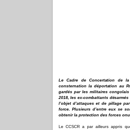
Le
C
ad
r
e de
C
o
n
ce
r
t
a
ti
o
n
d
e
l
a
c
ons
t
e
rn
a
t
i
on
l
a dépo
r
t
a
tion au R
g
a
r
dés p
a
r
le
s
m
ili
t
a
i
res con
g
ol
a
is
2
018,
l
e
s ex
-
co
m
ba
t
tan
t
s d
és
a
r
m
é
l
’o
b
jet
d
’
a
t
t
aques et de
p
i
l
l
a
g
e par
f
o
r
c
e. Pl
u
s
i
e
u
rs
d
’e
n
tre eux
s
e so
obte
n
ir la
p
r
o
te
c
t
i
on d
e
s
f
o
r
ces o
n
u
Le
C
C
S
C
R a par a
i
l
l
eu
r
s a
p
pris qu