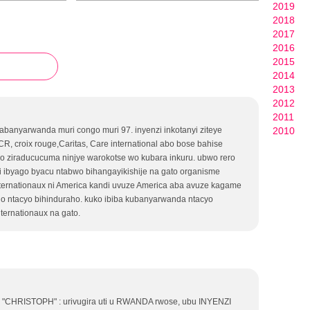
2019
2018
2017
2016
2015
2014
2013
2012
2011
banyarwanda muri congo muri 97. inyenzi inkotanyi ziteye
2010
CR, croix rouge,Caritas, Care international abo bose bahise
ko ziraducucuma ninjye warokotse wo kubara inkuru. ubwo rero
ibyago byacu ntabwo bihangayikishije na gato organisme
internationaux ni America kandi uvuze America aba avuze kagame
o ntacyo bihinduraho. kuko ibiba kubanyarwanda ntacyo
ternationaux na gato.
ita "CHRISTOPH" : urivugira uti u RWANDA rwose, ubu INYENZI