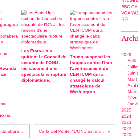
RWANDA
BBC GA
VOA YA
RFI
Arch
Les États-Unis
2026
quittent le Conseil de
Trump suspend les
Août
sécurité de l’ONU :
frappes contre l'Iran :
Juille
-Rwanda
les raisons d’une
l'avertissement du
Juin
(
ize
spectaculaire rupture
CENTCOM qui a
Mai
(
diplomatique.
changé le calcul
Avril
stratégique de
Mars
Washington.
Févri
 no
Janvi
2025
ho na
2024
2023
2022
Uburundi n'u Rwanda byinjiye mu ntambara iziguye ishobora gufata akarere kose!
Carla Del Ponte: "L'ONU est une grande déception pour moi"
2020