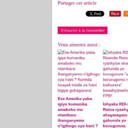
Partager cet article
R
S'inscrire à la newsletter
Vous aimerez aussi :
Ese Amerika yaba
igiye kumanika
Ishyaka RDI
amaboko mu
Rwiza ryashy
ntambara
ahagaragara
ihanganyemo
gahunda yo
n’igihugu cya Irani ?
kuvugurura