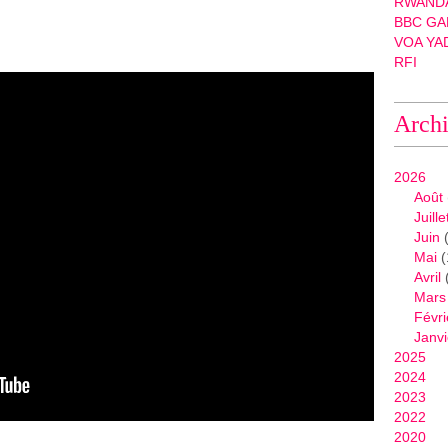
RWANDA
BBC GA
VOA YA
RFI
Arch
2026
Août
Juille
Juin
(
Mai
(
Avril
Mars
Févri
Janvi
2025
2024
2023
2022
2020