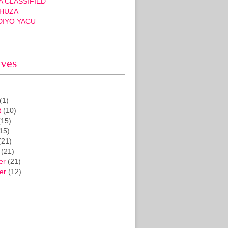
 CLASSIFIED
HUZA
DIYO YACU
ives
(1)
t
(10)
15)
15)
(21)
(21)
er
(21)
er
(12)